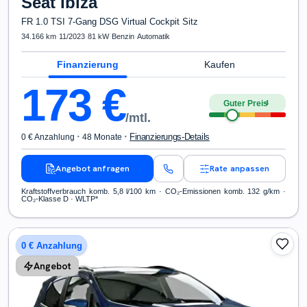
Seat
Ibiza
FR 1.0 TSI 7-Gang DSG Virtual Cockpit Sitz
34.166 km
·
11/2023
·
81 kW
·
Benzin
·
Automatik
Finanzierung
Kaufen
173
€
Guter Preis
4
/mtl.
·
·
Finanzierungs-Details
0 € Anzahlung
48 Monate
Angebot anfragen
Rate anpassen
Kraftstoffverbrauch komb. 5,8 l/100 km · CO₂-Emissionen komb. 132 g/km ·
CO₂-Klasse D · WLTP*
0 € Anzahlung
Angebot