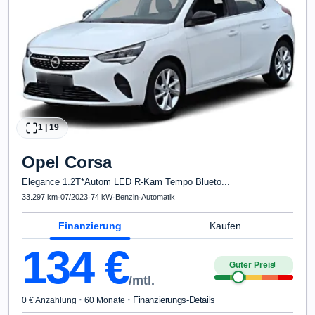
1
|
19
Opel
Corsa
Elegance 1.2T*Autom LED R-Kam Tempo Blueto...
33.297 km
·
07/2023
·
74 kW
·
Benzin
·
Automatik
Finanzierung
Kaufen
134
€
Guter Preis
4
/mtl.
·
·
Finanzierungs-Details
0 € Anzahlung
60 Monate