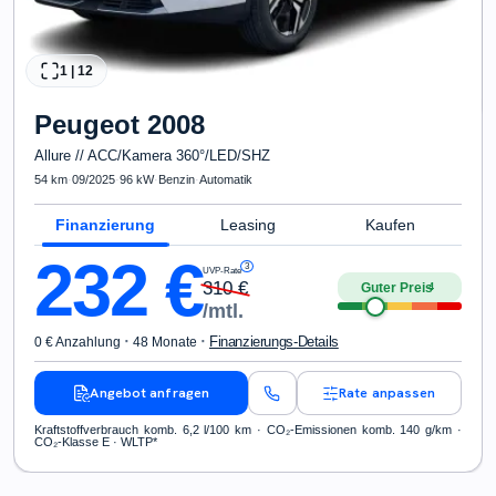
1
|
12
Peugeot
2008
Allure // ACC/Kamera 360°/LED/SHZ
54 km
·
09/2025
·
96 kW
·
Benzin
·
Automatik
Finanzierung
Leasing
Kaufen
232
€
3
UVP-Rate
310
€
Guter Preis
4
/mtl.
·
·
Finanzierungs-Details
0 € Anzahlung
48 Monate
Angebot anfragen
Rate anpassen
Kraftstoffverbrauch komb. 6,2 l/100 km · CO₂-Emissionen komb. 140 g/km ·
CO₂-Klasse E · WLTP*