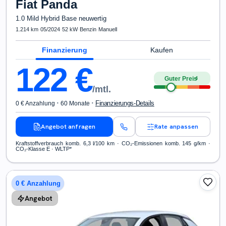
Fiat
Panda
1.0 Mild Hybrid Base neuwertig
1.214 km
·
05/2024
·
52 kW
·
Benzin
·
Manuell
Finanzierung
Kaufen
122
€
Guter Preis
4
/mtl.
·
·
Finanzierungs-Details
0 € Anzahlung
60 Monate
Angebot anfragen
Rate anpassen
Kraftstoffverbrauch komb. 6,3 l/100 km · CO₂-Emissionen komb. 145 g/km ·
CO₂-Klasse E · WLTP*
0 € Anzahlung
Angebot