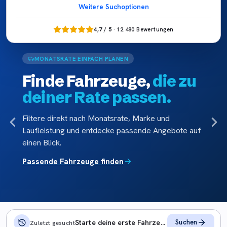
Weitere Suchoptionen
4,7 / 5
· 12.480 Bewertungen
EINFACH PLANEN
ANGEBOTE BESSER 
Fahrzeuge,
die zu
Rate, Ka
 Rate passen.
Fahrzeu
einen Bli
nach Monatsrate, Marke und
nd entdecke passende Angebote auf
Vergleiche Angebot
welches Fahrzeug 
deinem Budget pas
zeuge finden
Fahrzeuge vergle
Starte deine erste Fahrzeugsuche
Suchen
Zuletzt gesucht