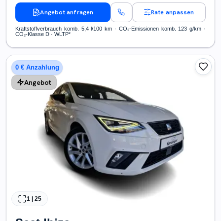
Angebot anfragen
Rate anpassen
Kraftstoffverbrauch komb. 5,4 l/100 km · CO₂-Emissionen komb. 123 g/km ·
CO₂-Klasse D · WLTP*
0 € Anzahlung
Angebot
1
|
25