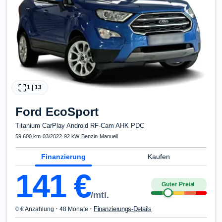
1
|
13
Ford
EcoSport
Titanium CarPlay Android RF-Cam AHK PDC
59.600 km
·
03/2022
·
92 kW
·
Benzin
·
Manuell
Finanzierung
Kaufen
141
€
Guter Preis
4
/mtl.
·
·
Finanzierungs-Details
0 € Anzahlung
48 Monate