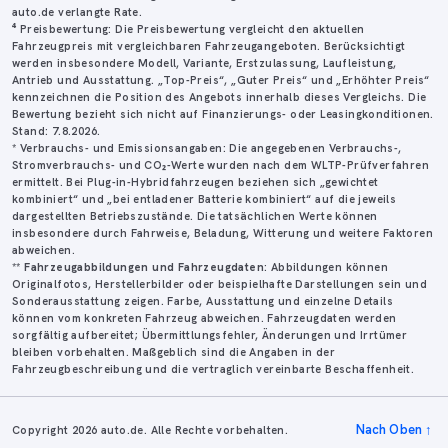
auto.de verlangte Rate.
⁴ Preisbewertung: Die Preisbewertung vergleicht den aktuellen
Fahrzeugpreis mit vergleichbaren Fahrzeugangeboten. Berücksichtigt
werden insbesondere Modell, Variante, Erstzulassung, Laufleistung,
Antrieb und Ausstattung. „Top-Preis“, „Guter Preis“ und „Erhöhter Preis“
kennzeichnen die Position des Angebots innerhalb dieses Vergleichs. Die
Bewertung bezieht sich nicht auf Finanzierungs- oder Leasingkonditionen.
Stand: 7.8.2026.
* Verbrauchs- und Emissionsangaben: Die angegebenen Verbrauchs-,
Stromverbrauchs- und CO₂-Werte wurden nach dem WLTP-Prüfverfahren
ermittelt. Bei Plug-in-Hybridfahrzeugen beziehen sich „gewichtet
kombiniert“ und „bei entladener Batterie kombiniert“ auf die jeweils
dargestellten Betriebszustände. Die tatsächlichen Werte können
insbesondere durch Fahrweise, Beladung, Witterung und weitere Faktoren
abweichen.
**
Fahrzeugabbildungen und Fahrzeugdaten
: Abbildungen können
Originalfotos, Herstellerbilder oder beispielhafte Darstellungen sein und
Sonderausstattung zeigen. Farbe, Ausstattung und einzelne Details
können vom konkreten Fahrzeug abweichen. Fahrzeugdaten werden
sorgfältig aufbereitet; Übermittlungsfehler, Änderungen und Irrtümer
bleiben vorbehalten. Maßgeblich sind die Angaben in der
Fahrzeugbeschreibung und die vertraglich vereinbarte Beschaffenheit.
Nach Oben
↑
Copyright 2026 auto.de. Alle Rechte vorbehalten.