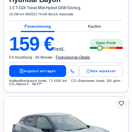
1.0 T-GDI Trend Mild-Hybrid DAB/Sitzhzg.
19.196 km
·
08/2023
·
74 kW
·
Benzin
·
Automatik
Finanzierung
Kaufen
159
€
Guter Preis
4
/mtl.
·
·
Finanzierungs-Details
0 € Anzahlung
60 Monate
Angebot anfragen
Rate anpassen
Kraftstoffverbrauch komb. 7,2 l/100 km · CO₂-Emissionen komb. 165 g/km ·
CO₂-Klasse F · WLTP*