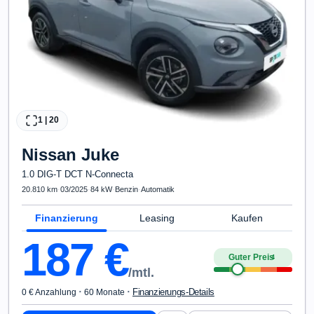
1
|
20
Nissan
Juke
1.0 DIG-T DCT N-Connecta
20.810 km
·
03/2025
·
84 kW
·
Benzin
·
Automatik
Finanzierung
Leasing
Kaufen
187
€
Guter Preis
4
/mtl.
·
·
Finanzierungs-Details
0 € Anzahlung
60 Monate