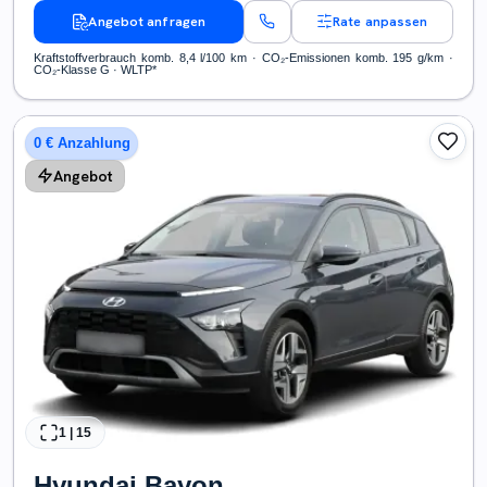
Angebot anfragen
Rate anpassen
Kraftstoffverbrauch komb. 8,4 l/100 km · CO₂-Emissionen komb. 195 g/km ·
CO₂-Klasse G · WLTP*
0 € Anzahlung
Angebot
1
|
15
Hyundai
Bayon