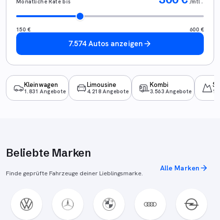
Monatliche Rate bis
/mtl.
150
€
600
€
7.574 Autos anzeigen
Kleinwagen
Limousine
Kombi
S
1.831 Angebote
4.218 Angebote
3.563 Angebote
16
Beliebte Marken
Alle Marken
Finde geprüfte Fahrzeuge deiner Lieblingsmarke.