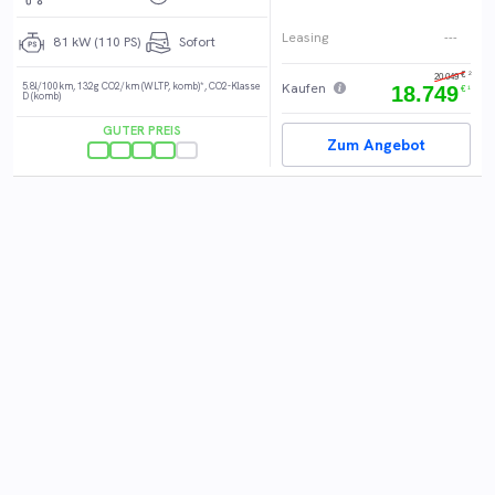
Leasing
---
81 kW (110 PS)
Sofort
€
2
20.049
Kaufen
5.8l/100km
,
132g CO2/km (WLTP, komb)*
,
CO2-Klasse
18.749
€
1
D (komb)
GUTER PREIS
Zum Angebot