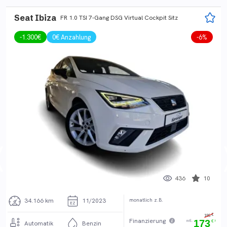
Seat Ibiza
FR 1.0 TSI 7-Gang DSG Virtual Cockpit Sitz
-
1.300
€
0€ Anzahlung
-
6
%
436
10
monatlich z.B.
34.166 km
11/2023
€
186
3
Finanzierung
mtl.
173
€
3
Automatik
Benzin