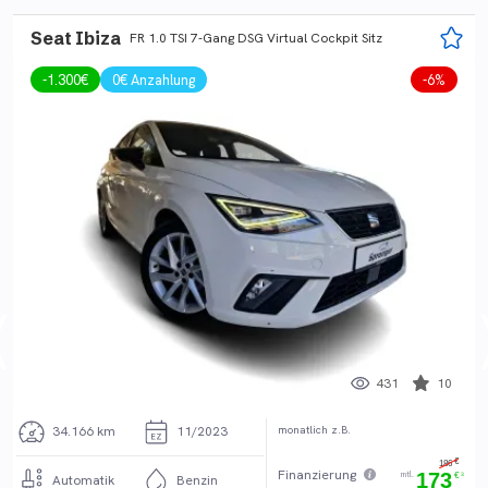
Seat Ibiza
FR 1.0 TSI 7-Gang DSG Virtual Cockpit Sitz
-
1.300
€
0€ Anzahlung
-
6
%
431
10
monatlich z.B.
34.166 km
11/2023
€
186
Finanzierung
mtl.
173
3
€
3
Automatik
Benzin