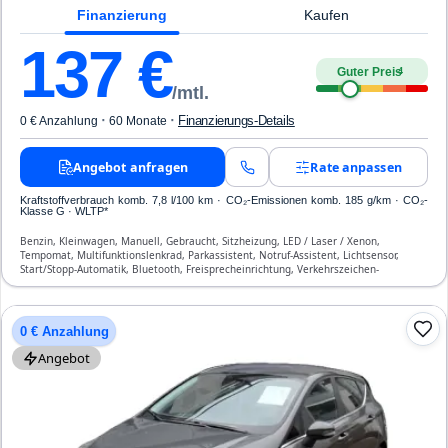
Finanzierung
Kaufen
137
€
Guter Preis
4
/mtl.
·
·
Finanzierungs-Details
0 € Anzahlung
60 Monate
Angebot anfragen
Rate anpassen
Kraftstoffverbrauch komb. 7,8 l/100 km · CO₂-Emissionen komb. 185 g/km · CO₂-
Klasse G · WLTP*
Benzin, Kleinwagen, Manuell, Gebraucht, Sitzheizung, LED / Laser / Xenon,
Tempomat, Multifunktionslenkrad, Parkassistent, Notruf-Assistent, Lichtsensor,
Start/Stopp-Automatik, Bluetooth, Freisprecheinrichtung, Verkehrszeichen-
Erkennung, ESP, ABS, Klimaautomatik, Front-, Seiten- und weitere Airbags
0 € Anzahlung
Angebot