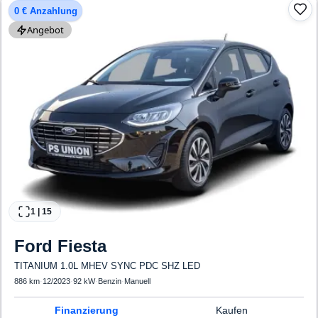
0 € Anzahlung
Angebot
1
|
15
Ford
Fiesta
TITANIUM 1.0L MHEV SYNC PDC SHZ LED
886 km
·
12/2023
·
92 kW
·
Benzin
·
Manuell
Finanzierung
Kaufen