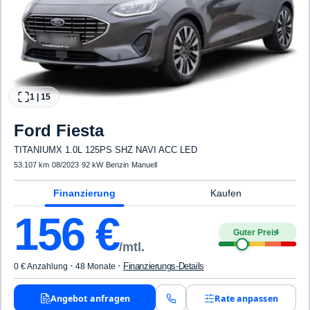
1
|
15
Ford
Fiesta
TITANIUMX 1.0L 125PS SHZ NAVI ACC LED
53.107 km
·
08/2023
·
92 kW
·
Benzin
·
Manuell
Finanzierung
Kaufen
156
€
Guter Preis
4
/mtl.
·
·
Finanzierungs-Details
0 € Anzahlung
48 Monate
Angebot anfragen
Rate anpassen