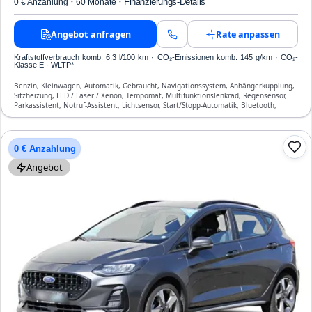
·
·
Finanzierungs-Details
0 € Anzahlung
60 Monate
Angebot anfragen
Rate anpassen
Kraftstoffverbrauch komb. 6,3 l/100 km · CO₂-Emissionen komb. 145 g/km · CO₂-
Klasse E · WLTP*
Benzin, Kleinwagen, Automatik, Gebraucht, Navigationssystem, Anhängerkupplung,
Sitzheizung, LED / Laser / Xenon, Tempomat, Multifunktionslenkrad, Regensensor,
Parkassistent, Notruf-Assistent, Lichtsensor, Start/Stopp-Automatik, Bluetooth,
Freisprecheinrichtung, Verkehrszeichen-Erkennung, ESP, ABS, Klimaautomatik,
Front-, Seiten- und weitere Airbags
0 € Anzahlung
Angebot