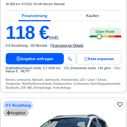
36.800 km
·
07/2022
·
55 kW
·
Benzin
·
Manuell
Finanzierung
Kaufen
118
€
Guter Preis
4
/mtl.
·
·
Finanzierungs-Details
0 € Anzahlung
60 Monate
Angebot anfragen
Rate anpassen
Kraftstoffverbrauch komb. 5,7 l/100 km · CO₂-Emissionen komb. 144 g/km · CO₂-
Klasse E · WLTP*
Benzin, Limousine, Manuell, Gebraucht, Frontantrieb, LED / Laser / Xenon,
Tempomat, Multifunktionslenkrad, Parkassistent, Lichtsensor, Start/Stopp-Automatik,
Bluetooth, ESP, ABS, Klimaanlage, Front-Airbags
0 € Anzahlung
Angebot