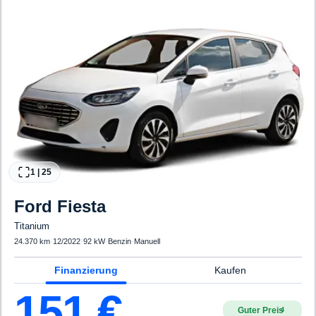
1
|
25
Ford
Fiesta
Titanium
24.370 km
·
12/2022
·
92 kW
·
Benzin
·
Manuell
Finanzierung
Kaufen
151
€
Guter Preis
4