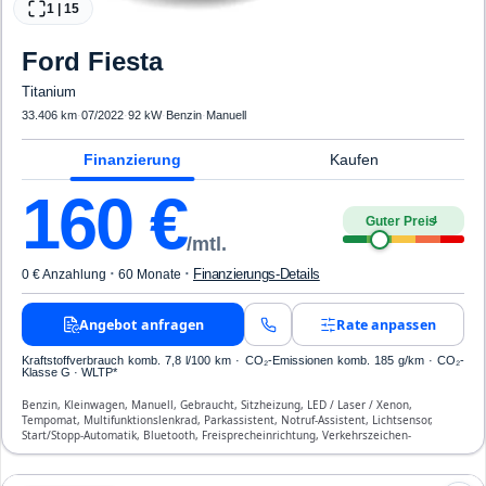
1
|
15
Ford
Fiesta
Titanium
33.406 km
·
07/2022
·
92 kW
·
Benzin
·
Manuell
Finanzierung
Kaufen
160
€
Guter Preis
4
/mtl.
·
·
Finanzierungs-Details
0 € Anzahlung
60 Monate
Angebot anfragen
Rate anpassen
Kraftstoffverbrauch komb. 7,8 l/100 km · CO₂-Emissionen komb. 185 g/km · CO₂-
Klasse G · WLTP*
Benzin, Kleinwagen, Manuell, Gebraucht, Sitzheizung, LED / Laser / Xenon,
Tempomat, Multifunktionslenkrad, Parkassistent, Notruf-Assistent, Lichtsensor,
Start/Stopp-Automatik, Bluetooth, Freisprecheinrichtung, Verkehrszeichen-
Erkennung, ESP, ABS, Klimaautomatik, Front-, Seiten- und weitere Airbags