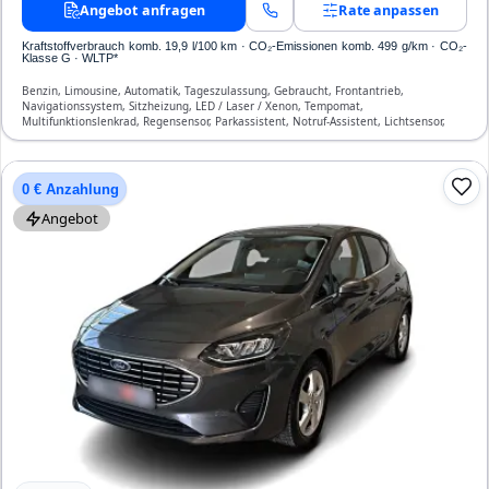
Angebot anfragen
Rate anpassen
Kraftstoffverbrauch komb. 19,9 l/100 km · CO₂-Emissionen komb. 499 g/km · CO₂-
Klasse G · WLTP*
Benzin, Limousine, Automatik, Tageszulassung, Gebraucht, Frontantrieb,
Navigationssystem, Sitzheizung, LED / Laser / Xenon, Tempomat,
Multifunktionslenkrad, Regensensor, Parkassistent, Notruf-Assistent, Lichtsensor,
Bluetooth, Freisprecheinrichtung, Verkehrszeichen-Erkennung, ESP, ABS,
Klimaautomatik, Front- und Seiten-Airbags
0 € Anzahlung
Angebot