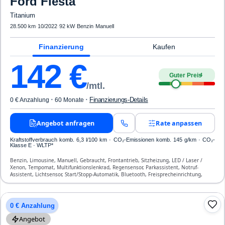
Ford
Fiesta
Titanium
28.500 km
·
10/2022
·
92 kW
·
Benzin
·
Manuell
Finanzierung
Kaufen
142
€
Guter Preis
4
/mtl.
·
·
Finanzierungs-Details
0 € Anzahlung
60 Monate
Angebot anfragen
Rate anpassen
Kraftstoffverbrauch komb. 6,3 l/100 km · CO₂-Emissionen komb. 145 g/km · CO₂-
Klasse E · WLTP*
Benzin, Limousine, Manuell, Gebraucht, Frontantrieb, Sitzheizung, LED / Laser /
Xenon, Tempomat, Multifunktionslenkrad, Regensensor, Parkassistent, Notruf-
Assistent, Lichtsensor, Start/Stopp-Automatik, Bluetooth, Freisprecheinrichtung,
Verkehrszeichen-Erkennung, ESP, ABS, Klimaautomatik, Front-, Seiten- und weitere
Airbags
0 € Anzahlung
Angebot