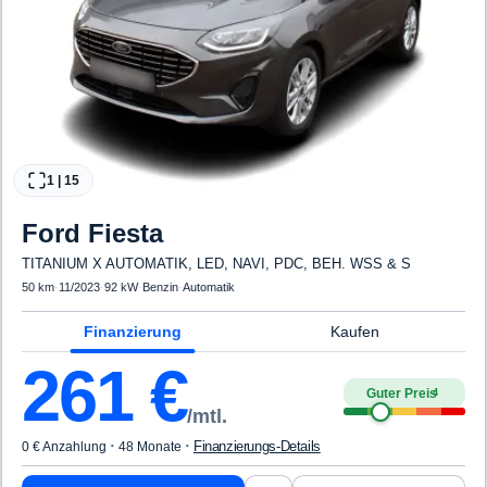
1
|
15
Ford
Fiesta
TITANIUM X AUTOMATIK, LED, NAVI, PDC, BEH. WSS & S
50 km
·
11/2023
·
92 kW
·
Benzin
·
Automatik
Finanzierung
Kaufen
261
€
Guter Preis
4
/mtl.
·
·
Finanzierungs-Details
0 € Anzahlung
48 Monate