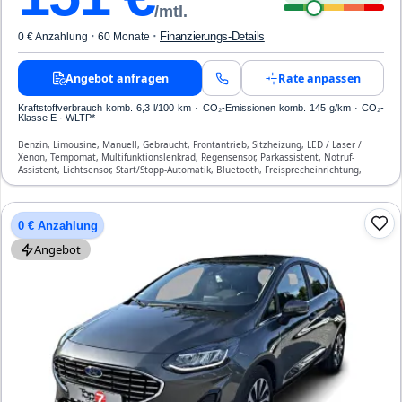
/mtl.
·
·
Finanzierungs-Details
0 € Anzahlung
60 Monate
Angebot anfragen
Rate anpassen
Kraftstoffverbrauch komb. 6,3 l/100 km · CO₂-Emissionen komb. 145 g/km · CO₂-
Klasse E · WLTP*
Benzin, Limousine, Manuell, Gebraucht, Frontantrieb, Sitzheizung, LED / Laser /
Xenon, Tempomat, Multifunktionslenkrad, Regensensor, Parkassistent, Notruf-
Assistent, Lichtsensor, Start/Stopp-Automatik, Bluetooth, Freisprecheinrichtung,
Verkehrszeichen-Erkennung, ESP, ABS, Klimaautomatik, Front-, Seiten- und weitere
Airbags
0 € Anzahlung
Angebot