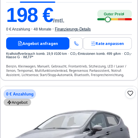
198
€
Guter Preis
4
/mtl.
·
·
Finanzierungs-Details
0 € Anzahlung
48 Monate
Angebot anfragen
Rate anpassen
Kraftstoffverbrauch komb. 19,9 l/100 km · CO₂-Emissionen komb. 499 g/km · CO₂-
Klasse G · WLTP*
Benzin, Kleinwagen, Manuell, Gebraucht, Frontantrieb, Sitzheizung, LED / Laser /
Xenon, Tempomat, Multifunktionslenkrad, Regensensor, Parkassistent, Notruf-
Assistent, Lichtsensor, Start/Stopp-Automatik, Bluetooth, Freisprecheinrichtung,
Verkehrszeichen-Erkennung, ESP, ABS, Klimaautomatik, Front- und Seiten-Airbags
0 € Anzahlung
Angebot