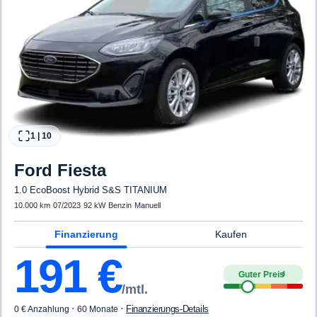
1
|
10
Ford
Fiesta
1.0 EcoBoost Hybrid S&S TITANIUM
10.000 km
·
07/2023
·
92 kW
·
Benzin
·
Manuell
Finanzierung
Kaufen
191
€
Guter Preis
4
/mtl.
·
·
Finanzierungs-Details
0 € Anzahlung
60 Monate