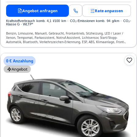
Angebot anfragen
Rate anpassen
Kraftstoffverbrauch komb. 4,1 l/100 km · CO₂-Emissionen komb. 94 g/km · CO₂-
Klasse G · WLTP*
Benzin, Limousine, Manuell, Gebraucht, Frontantrieb, Sitzheizung, LED / Laser /
Xenon, Tempomat, Parkassistent, Notruf-Assistent, Lichtsensor, Start/Stopp-
Automatik, Bluetooth, Verkehrszeichen-Erkennung, ESP, ABS, Klimaanlage, Front-,
Seiten- und weitere Airbags
0 € Anzahlung
Angebot