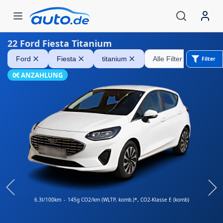
22
Ford Fiesta Titanium
Ford Fiesta
Ford
Fiesta
titanium
Alle Filter entfernen
Filter
0€ ANZAHLUNG
6.3l/100km
-
145g CO2/km (WLTP, komb.)*
, CO2-Klasse E (komb)