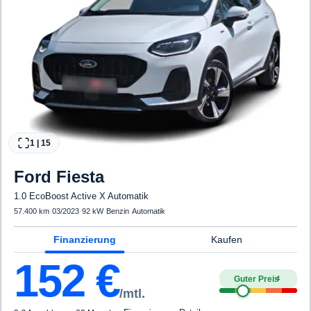
1
|
15
Ford
Fiesta
1.0 EcoBoost Active X Automatik
57.400 km
·
03/2023
·
92 kW
·
Benzin
·
Automatik
Finanzierung
Kaufen
152
€
Guter Preis
4
/mtl.