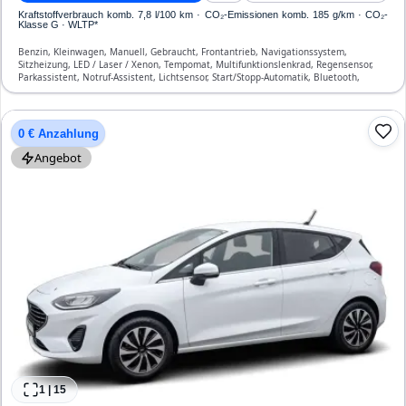
Kraftstoffverbrauch komb. 7,8 l/100 km · CO₂-Emissionen komb. 185 g/km · CO₂-
Klasse G · WLTP*
Benzin, Kleinwagen, Manuell, Gebraucht, Frontantrieb, Navigationssystem,
Sitzheizung, LED / Laser / Xenon, Tempomat, Multifunktionslenkrad, Regensensor,
Parkassistent, Notruf-Assistent, Lichtsensor, Start/Stopp-Automatik, Bluetooth,
Freisprecheinrichtung, Verkehrszeichen-Erkennung, ESP, ABS, Klimaautomatik, Front-
und Seiten-Airbags
0 € Anzahlung
Angebot
1
|
15