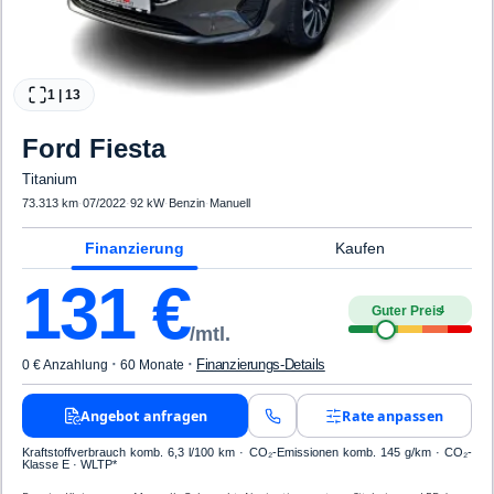
1
|
13
Ford
Fiesta
Titanium
73.313 km
·
07/2022
·
92 kW
·
Benzin
·
Manuell
Finanzierung
Kaufen
131
€
Guter Preis
4
/mtl.
·
·
Finanzierungs-Details
0 € Anzahlung
60 Monate
Angebot anfragen
Rate anpassen
Kraftstoffverbrauch komb. 6,3 l/100 km · CO₂-Emissionen komb. 145 g/km · CO₂-
Klasse E · WLTP*