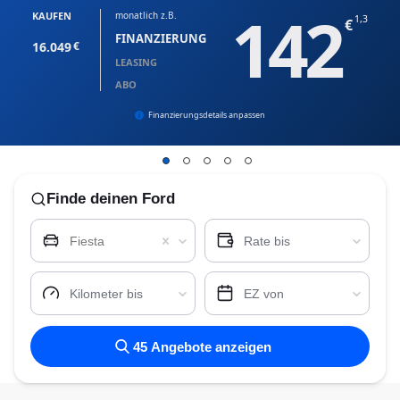
142
KAUFEN
monatlich z.B.
1,3
FINANZIERUNG
16.049
LEASING
ABO
Finanzierungsdetails anpassen
Finde
deinen Ford
Fiesta
Rate bis
Kilometer bis
EZ von
45
Angebote anzeigen