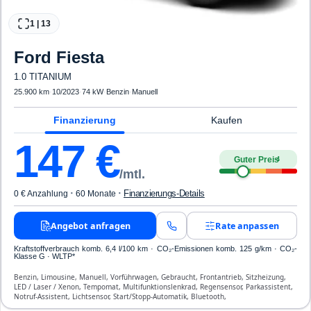
1
|
13
Ford
Fiesta
1.0 TITANIUM
25.900 km
·
10/2023
·
74 kW
·
Benzin
·
Manuell
Finanzierung
Kaufen
147
€
Guter Preis
4
/mtl.
·
·
Finanzierungs-Details
0 € Anzahlung
60 Monate
Angebot anfragen
Rate anpassen
Kraftstoffverbrauch komb. 6,4 l/100 km · CO₂-Emissionen komb. 125 g/km · CO₂-
Klasse G · WLTP*
Benzin, Limousine, Manuell, Vorführwagen, Gebraucht, Frontantrieb, Sitzheizung,
LED / Laser / Xenon, Tempomat, Multifunktionslenkrad, Regensensor, Parkassistent,
Notruf-Assistent, Lichtsensor, Start/Stopp-Automatik, Bluetooth,
Freisprecheinrichtung, Verkehrszeichen-Erkennung, ESP, ABS, Klimaautomatik,