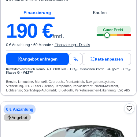
4.600 km
·
07/2023
·
92 kW
·
Benzin
·
Manuell
Finanzierung
Kaufen
190
€
Guter Preis
4
/mtl.
·
·
Finanzierungs-Details
0 € Anzahlung
60 Monate
Angebot anfragen
Rate anpassen
Kraftstoffverbrauch komb. 4,1 l/100 km · CO₂-Emissionen komb. 94 g/km · CO₂-
Klasse G · WLTP*
Benzin, Limousine, Manuell, Gebraucht, Frontantrieb, Navigationssystem,
Sitzheizung, LED / Laser / Xenon, Tempomat, Parkassistent, Notruf-Assistent,
Lichtsensor, Start/Stopp-Automatik, Bluetooth, Verkehrszeichen-Erkennung, ESP, ABS,
Klimaanlage, Front-Airbags
0 € Anzahlung
Angebot