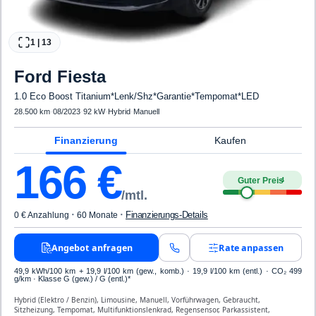
1
|
13
Ford
Fiesta
1.0 Eco Boost Titanium*Lenk/Shz*Garantie*Tempomat*LED
28.500 km
·
08/2023
·
92 kW
·
Hybrid
·
Manuell
Finanzierung
Kaufen
166
€
Guter Preis
4
/mtl.
·
·
Finanzierungs-Details
0 € Anzahlung
60 Monate
Angebot anfragen
Rate anpassen
49,9 kWh/100 km
+ 19,9 l/100 km (gew., komb.) · 19,9 l/100 km (entl.) · CO₂ 499
g/km · Klasse G (gew.) / G (entl.)*
Hybrid (Elektro / Benzin), Limousine, Manuell, Vorführwagen, Gebraucht,
Sitzheizung, Tempomat, Multifunktionslenkrad, Regensensor, Parkassistent,