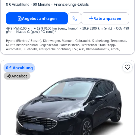
·
·
Finanzierungs-Details
0 € Anzahlung
60 Monate
Angebot anfragen
Rate anpassen
49,9 kWh/100 km
+ 19,9 l/100 km (gew., komb.) · 19,9 l/100 km (entl.) · CO₂ 499
g/km · Klasse G (gew.) / G (entl.)*
Hybrid (Elektro / Benzin), Kleinwagen, Manuell, Gebraucht, Sitzheizung, Tempomat,
Multifunktionslenkrad, Regensensor, Parkassistent, Lichtsensor, Start/Stopp-
Automatik, Bluetooth, Freisprecheinrichtung, ESP, ABS, Klimaautomatik, Front-,
Seiten- und weitere Airbags
0 € Anzahlung
Angebot