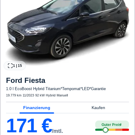
1
|
15
Ford
Fiesta
1.0 l EcoBoost Hybrid Titanium*Tempomat*LED*Garantie
19.779 km
·
11/2023
·
92 kW
·
Hybrid
·
Manuell
Finanzierung
Kaufen
171
€
Guter Preis
4
/mtl.