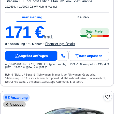
Titanium 1.0 EcoBoost Hybrid Titanium*Lenk/Shz*Garantie
22.769 km
·
11/2023
·
92 kW
·
Hybrid
·
Manuell
Finanzierung
Kaufen
171
€
Guter Preis
4
/mtl.
·
·
Finanzierungs-Details
0 € Anzahlung
60 Monate
Angebot anfragen
Rate anpassen
49,9 kWh/100 km
+ 19,9 l/100 km (gew., komb.) · 19,9 l/100 km (entl.) · CO₂ 499
g/km · Klasse G (gew.) / G (entl.)*
Hybrid (Elektro / Benzin), Kleinwagen, Manuell, Vorführwagen, Gebraucht,
Sitzheizung, LED / Laser / Xenon, Tempomat, Multifunktionslenkrad, Parkassistent,
Notruf-Assistent, Lichtsensor, Start/Stopp-Automatik, Bluetooth,
Freisprecheinrichtung, Verkehrszeichen-Erkennung, ESP, ABS, Klimaanlage, Front-,
Seiten- und weitere Airbags
0 € Anzahlung
Angebot