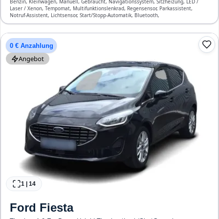
Benzin, Kleinwagen, Manuell, Gebraucht, Navigationssystem, Sitzheizung, LED /
Laser / Xenon, Tempomat, Multifunktionslenkrad, Regensensor, Parkassistent,
Notruf-Assistent, Lichtsensor, Start/Stopp-Automatik, Bluetooth,
Freisprecheinrichtung, Verkehrszeichen-Erkennung, ESP, ABS, Klimaautomatik,
Front-, Seiten- und weitere Airbags
0 € Anzahlung
Angebot
1
|
14
Ford
Fiesta