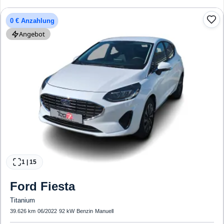
Front-, Seiten- und weitere Airbags
0 € Anzahlung
Angebot
1
|
15
Ford
Fiesta
Titanium
39.626 km
·
06/2022
·
92 kW
·
Benzin
·
Manuell