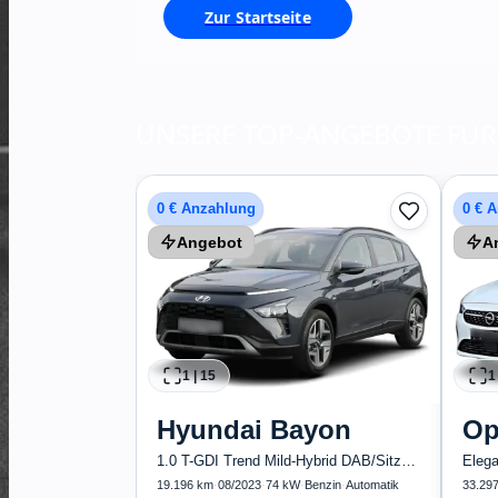
Zur Startseite
UNSERE TOP-ANGEBOTE FÜR 
0 € Anzahlung
0 € 
tral
Angebot
A
Techno 160 Aut. NAVI SHZ KAMERA LED TOTW
·
Benzin
·
Automatik
sing
Kaufen
1
|
15
1
Guter Preis
4
Hyundai
Bayon
Op
1.0 T-GDI Trend Mild-Hybrid DAB/Sitzhzg.
.
19.196 km
·
08/2023
·
74 kW
·
Benzin
·
Automatik
33.29