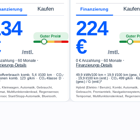
Kaufen
Kaufen
nanzierung
Finanzierung
134
224
Guter Preis
Guter P
4
€
€
/mtl.
/mtl.
·
·
·
·
nzahlung
60 Monate
0 € Anzahlung
60 Monate
zierungs-Details
Finanzierungs-Details
toffverbrauch komb. 5,4 l/100 km · CO₂-
49,9 kWh/100 km
+ 19,9 l/100 km (gew.,
ionen komb. 123 g/km · CO₂-Klasse D ·
· 19,9 l/100 km (entl.) · CO₂ 499 g/km · K
*
(gew.) / G (entl.)*
, Kleinwagen, Automatik, Gebraucht,
Hybrid (Elektro / Benzin), Kombi, Automatik,
at, Multifunktionslenkrad, Regensensor,
Gebraucht, Frontantrieb, Navigationssystem
ensor, Start/Stopp-Automatik, Bluetooth,
Tempomat, Multifunktionslenkrad, Regensen
recheinrichtung, Verkehrszeichen-
Notruf-Assistent, Lichtsensor, Start/Stopp-
ung, ESP, ABS, Klimaanlage, Airbag
Automatik, Bluetooth, Freisprecheinrichtung
ABS, 2-Zonen Klimaautomatik, Airbag