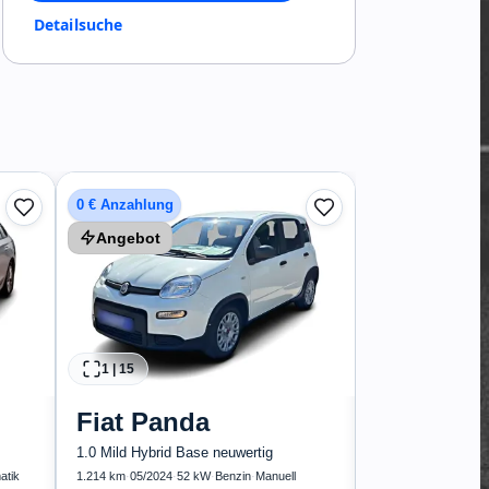
Detailsuche
1
|
25
0 € Anzahlung
Seat
Ibiz
0 € Anzahlung
Angebot
Angebot
34.166 km
·
11/2023
·
Finanzierun
173
1
|
15
€
Fiat
Panda
1.0 Mild Hybrid Base neuwertig
atik
1.214 km
·
05/2024
·
52 kW
·
Benzin
·
Manuell