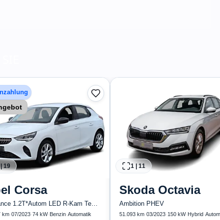
SIE
Anzahlung
ngebot
|
19
1
|
11
el
Corsa
Skoda
Octavia
Elegance 1.2T*Autom LED R-Kam Tempo Blueto...
Ambition PHEV
7 km
·
07/2023
·
74 kW
·
Benzin
·
Automatik
51.093 km
·
03/2023
·
150 kW
·
Hybrid
·
Autom