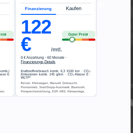
·
0 € Anzahlung
48
Finanzierungs-Deta
Kaufen
Finanzierung
Kraftstoffverbrauch
Emissionen komb. 1
122
WLTP*
Benzin, Kleinwagen, A
Frontantrieb, Navigat
reis
Guter Preis
Multifunktionslenkrad
4
4
€
Start/Stopp-Automatik
Freisprecheinrichtung
Airbag
/mtl.
·
·
0 € Anzahlung
60 Monate
Finanzierungs-Details
 komb.)
Kraftstoffverbrauch komb. 6,3 l/100 km · CO₂-
lasse G
Emissionen komb. 145 g/km · CO₂-Klasse E ·
WLTP*
Benzin, Kleinwagen, Manuell, Gebraucht,
,
Frontantrieb, Start/Stopp-Automatik, Bluetooth,
sor,
Freisprecheinrichtung, ESP, ABS, Klimaanlage,
Airbag
, ESP,