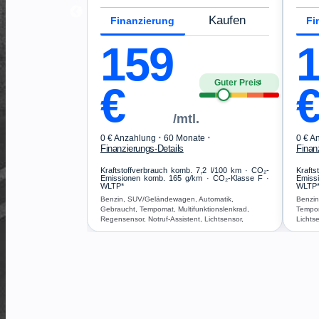
·
ate
Kaufen
Finanzierung
Fi
 6,3 l/100 km · CO₂-
km · CO₂-Klasse E ·
159
 Automatik,
vigationssystem,
Guter Preis
krad, Regensensor,
4
€
, Start/Stopp-
recheinrichtung,
, ESP, ABS, 2-Zonen
/mtl.
·
·
0 € Anzahlung
60 Monate
0 € A
Finanzierungs-Details
Finan
Kraftstoffverbrauch komb. 7,2 l/100 km · CO₂-
Krafts
Emissionen komb. 165 g/km · CO₂-Klasse F ·
Emiss
WLTP*
WLTP
Benzin, SUV/Geländewagen, Automatik,
Benzin
Gebraucht, Tempomat, Multifunktionslenkrad,
Tempom
Regensensor, Notruf-Assistent, Lichtsensor,
Lichts
Start/Stopp-Automatik, Bluetooth,
Freisp
Freisprecheinrichtung, Verkehrszeichen-
Erkenn
Erkennung, ESP, ABS, Klimaautomatik, Airbag