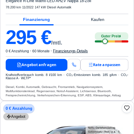
Elegance R-Line Matrix-LED AHZV Nappa 18-Zoll
78.200 km
·
11/2022
·
147 kW
·
Diesel
·
Automatik
Finanzierung
Kaufen
295
€
Guter Preis
4
/mtl.
·
·
Finanzierungs-Details
0 € Anzahlung
60 Monate
Angebot anfragen
Rate anpassen
Kraftstoffverbrauch komb. 8 l/100 km · CO₂-Emissionen komb. 185 g/km · CO₂-
Klasse A · WLTP*
Diesel, Kombi, Automatik, Gebraucht, Frontantrieb, Navigationssystem,
Multifunktionslenkrad, Regensensor, Notruf-Assistent, Lichtsensor, Bluetooth,
Freisprecheinrichtung, Verkehrszeichen-Erkennung, ESP, ABS, Klimaanlage, Airbag
0 € Anzahlung
Angebot