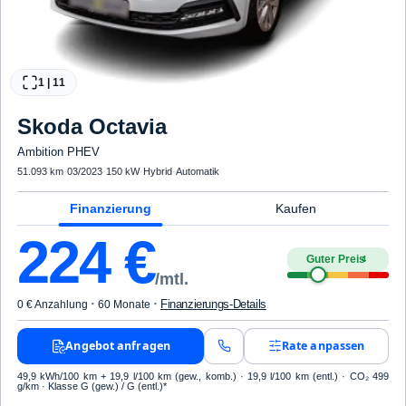
1
|
11
Skoda
Octavia
Ambition PHEV
51.093 km
·
03/2023
·
150 kW
·
Hybrid
·
Automatik
Finanzierung
Kaufen
224
€
Guter Preis
4
/mtl.
·
·
Finanzierungs-Details
0 € Anzahlung
60 Monate
Angebot anfragen
Rate anpassen
49,9 kWh/100 km
+ 19,9 l/100 km (gew., komb.) · 19,9 l/100 km (entl.) · CO₂ 499
g/km · Klasse G (gew.) / G (entl.)*