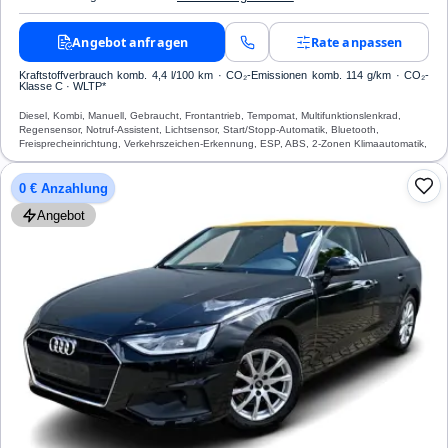
Angebot anfragen
Rate anpassen
Kraftstoffverbrauch komb. 4,4 l/100 km · CO₂-Emissionen komb. 114 g/km · CO₂-
Klasse C · WLTP*
Diesel, Kombi, Manuell, Gebraucht, Frontantrieb, Tempomat, Multifunktionslenkrad,
Regensensor, Notruf-Assistent, Lichtsensor, Start/Stopp-Automatik, Bluetooth,
Freisprecheinrichtung, Verkehrszeichen-Erkennung, ESP, ABS, 2-Zonen Klimaautomatik,
Airbag
0 € Anzahlung
Angebot