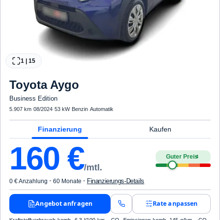
1
|
15
Toyota
Aygo
Business Edition
5.907 km
·
08/2024
·
53 kW
·
Benzin
·
Automatik
Finanzierung
Kaufen
160
€
Guter Preis
4
/mtl.
·
·
Finanzierungs-Details
0 € Anzahlung
60 Monate
Angebot anfragen
Rate anpassen
Kraftstoffverbrauch komb. 6,3 l/100 km · CO₂-Emissionen komb. 145 g/km · CO₂-