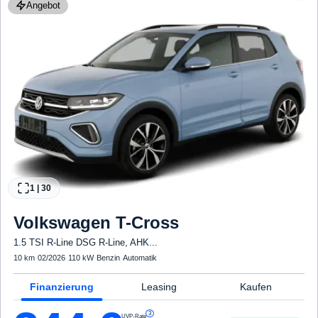
Angebot
1
|
30
Volkswagen
T-Cross
1.5 TSI R-Line DSG R-Line, AHK...
10 km
·
02/2026
·
110 kW
·
Benzin
·
Automatik
Finanzierung
Leasing
Kaufen
3
UVP-Rate