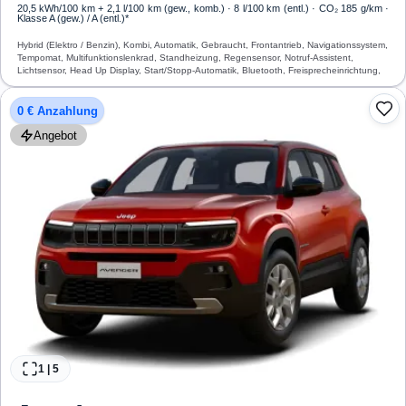
20,5 kWh/100 km
+ 2,1 l/100 km (gew., komb.) · 8 l/100 km (entl.) · CO₂ 185 g/km ·
Klasse A (gew.) / A (entl.)*
Hybrid (Elektro / Benzin), Kombi, Automatik, Gebraucht, Frontantrieb, Navigationssystem,
Tempomat, Multifunktionslenkrad, Standheizung, Regensensor, Notruf-Assistent,
Lichtsensor, Head Up Display, Start/Stopp-Automatik, Bluetooth, Freisprecheinrichtung,
Verkehrszeichen-Erkennung, ESP, ABS, Klimaanlage, Airbag
0 € Anzahlung
Angebot
1
|
5