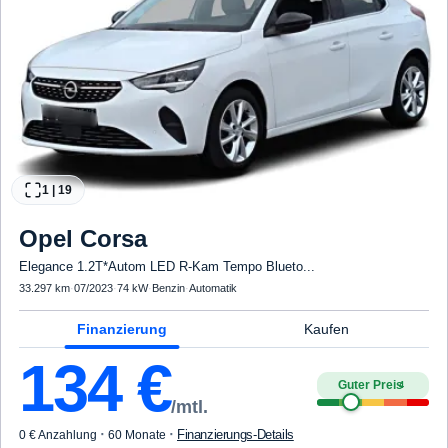
1
|
19
Opel
Corsa
Elegance 1.2T*Autom LED R-Kam Tempo Blueto...
33.297 km
·
07/2023
·
74 kW
·
Benzin
·
Automatik
Finanzierung
Kaufen
134
€
Guter Preis
4
/mtl.
·
·
Finanzierungs-Details
0 € Anzahlung
60 Monate