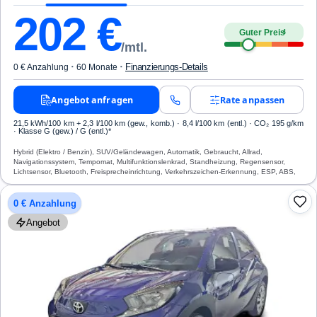
202
€
Guter Preis
4
/mtl.
·
·
Finanzierungs-Details
0 € Anzahlung
60 Monate
Angebot anfragen
Rate anpassen
21,5 kWh/100 km
+ 2,3 l/100 km (gew., komb.) · 8,4 l/100 km (entl.) · CO₂ 195 g/km
· Klasse G (gew.) / G (entl.)*
Hybrid (Elektro / Benzin), SUV/Geländewagen, Automatik, Gebraucht, Allrad,
Navigationssystem, Tempomat, Multifunktionslenkrad, Standheizung, Regensensor,
Lichtsensor, Bluetooth, Freisprecheinrichtung, Verkehrszeichen-Erkennung, ESP, ABS,
Airbag
0 € Anzahlung
Angebot