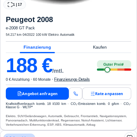
1
|
17
Peugeot
2008
e-2008 GT Pack
54.217 km
·
04/2022
·
100 kW
·
Elektro
·
Automatik
Finanzierung
Kaufen
188
€
Guter Preis
4
/mtl.
·
·
Finanzierungs-Details
0 € Anzahlung
60 Monate
Angebot anfragen
Rate anpassen
Kraftstoffverbrauch komb. 18 l/100 km · CO₂-Emissionen komb. 0 g/km · CO₂-
Klasse G · WLTP*
Elektro, SUV/Geländewagen, Automatik, Gebraucht, Frontantrieb, Navigationssystem,
Panoramadach, Multifunktionslenkrad, Regensensor, Notruf-Assistent, Lichtsensor,
Verkehrszeichen-Erkennung, ESP, ABS, Klimaautomatik, Airbag