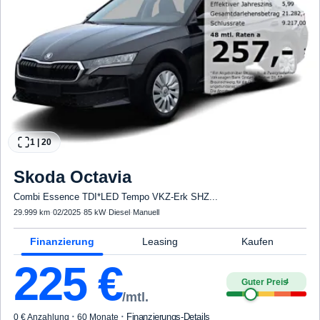
1
|
20
Skoda
Octavia
Combi Essence TDI*LED Tempo VKZ-Erk SHZ...
29.999 km
·
02/2025
·
85 kW
·
Diesel
·
Manuell
Finanzierung
Leasing
Kaufen
225
€
Guter Preis
4
/mtl.
·
·
Finanzierungs-Details
0 € Anzahlung
60 Monate