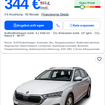
344
€
377
€
Guter Preis
4
/mtl.
·
·
Finanzierungs-Details
0 € Anzahlung
60 Monate
Angebot anfragen
Rate anpassen
Kraftstoffverbrauch komb. 6,1 l/100 km · CO₂-Emissionen komb. 137 g/km · CO₂-
Klasse E · WLTP*
Benzin, SUV/Geländewagen, Automatik, Neu, Navigationssystem, Multifunktionslenkrad,
Regensensor, Notruf-Assistent, Lichtsensor, Start/Stopp-Automatik, Bluetooth,
Freisprecheinrichtung, Verkehrszeichen-Erkennung, ESP, ABS, 2-Zonen Klimaautomatik,
Airbag