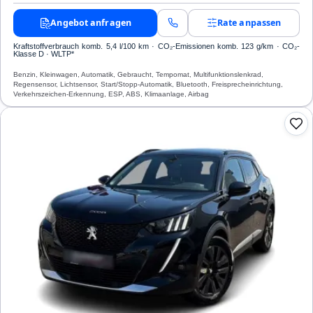
Angebot anfragen
Rate anpassen
Kraftstoffverbrauch komb. 5,4 l/100 km · CO₂-Emissionen komb. 123 g/km · CO₂-
Klasse D · WLTP*
Benzin, Kleinwagen, Automatik, Gebraucht, Tempomat, Multifunktionslenkrad,
Regensensor, Lichtsensor, Start/Stopp-Automatik, Bluetooth, Freisprecheinrichtung,
Verkehrszeichen-Erkennung, ESP, ABS, Klimaanlage, Airbag