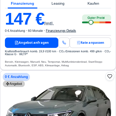
Finanzierung
Leasing
Kaufen
147
€
Guter Preis
4
/mtl.
·
·
Finanzierungs-Details
0 € Anzahlung
60 Monate
Angebot anfragen
Rate anpassen
Kraftstoffverbrauch komb. 19,9 l/100 km · CO₂-Emissionen komb. 499 g/km · CO₂-
Klasse G · WLTP*
Benzin, Kleinwagen, Manuell, Neu, Tempomat, Multifunktionslenkrad, Start/Stopp-
Automatik, Bluetooth, ESP, ABS, Klimaanlage, Airbag
0 € Anzahlung
Angebot