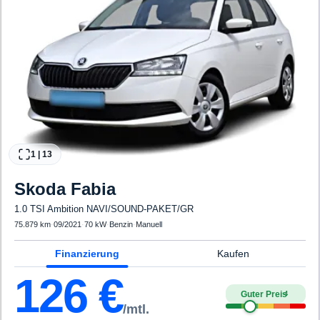
1
|
13
Skoda
Fabia
1.0 TSI Ambition NAVI/SOUND-PAKET/GR
75.879 km
·
09/2021
·
70 kW
·
Benzin
·
Manuell
Finanzierung
Kaufen
126
€
Guter Preis
4
/mtl.