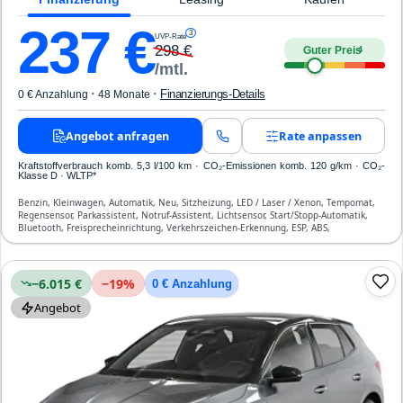
237
€
3
UVP-Rate
298
€
Guter Preis
4
/mtl.
·
·
Finanzierungs-Details
0 € Anzahlung
48 Monate
Angebot anfragen
Rate anpassen
Kraftstoffverbrauch komb. 5,3 l/100 km · CO₂-Emissionen komb. 120 g/km · CO₂-
Klasse D · WLTP*
Benzin, Kleinwagen, Automatik, Neu, Sitzheizung, LED / Laser / Xenon, Tempomat,
Regensensor, Parkassistent, Notruf-Assistent, Lichtsensor, Start/Stopp-Automatik,
Bluetooth, Freisprecheinrichtung, Verkehrszeichen-Erkennung, ESP, ABS,
Klimatisierung, Front-, Seiten- und weitere Airbags
−6.015 €
−
19
%
0 € Anzahlung
Angebot