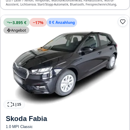
LED / Laser / Xenon, Tempomat, Multifunktionslenkrad, Parkassistent, Notruf-
Assistent, Lichtsensor, Start/Stopp-Automatik, Bluetooth, Freisprecheinrichtung,
Verkehrszeichen-Erkennung, ESP, ABS, Klimaanlage, Front-, Seiten- und weitere
Airbags
−3.895 €
−
17
%
0 € Anzahlung
Angebot
1
|
15
Skoda
Fabia
1.0 MPI Classic