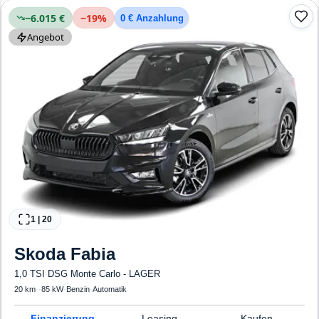
−6.015 €
−
19
%
0 € Anzahlung
Angebot
1
|
20
Skoda
Fabia
1,0 TSI DSG Monte Carlo - LAGER
20 km
·
·
85 kW
·
Benzin
·
Automatik
Finanzierung
Leasing
Kaufen