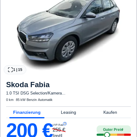
1
|
15
Skoda
Fabia
1.0 TSI DSG Selection/Kamera...
0 km
·
·
85 kW
·
Benzin
·
Automatik
Finanzierung
Leasing
Kaufen
200
€
3
UVP-Rate
255
€
Guter Preis
4
/mtl.