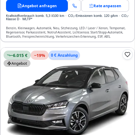
Angebot anfragen
Rate anpassen
Kraftstoffverbrauch komb. 5,3 l/100 km · CO₂-Emissionen komb. 120 g/km · CO₂-
Klasse D · WLTP*
Benzin, Kleinwagen, Automatik, Neu, Sitzheizung, LED / Laser / Xenon, Tempomat,
Regensensor, Parkassistent, Notruf-Assistent, Lichtsensor, Start/Stopp-Automatik,
Bluetooth, Freisprecheinrichtung, Verkehrszeichen-Erkennung, ESP, ABS,
Klimatisierung, Front-, Seiten- und weitere Airbags
−6.015 €
−
19
%
0 € Anzahlung
Angebot