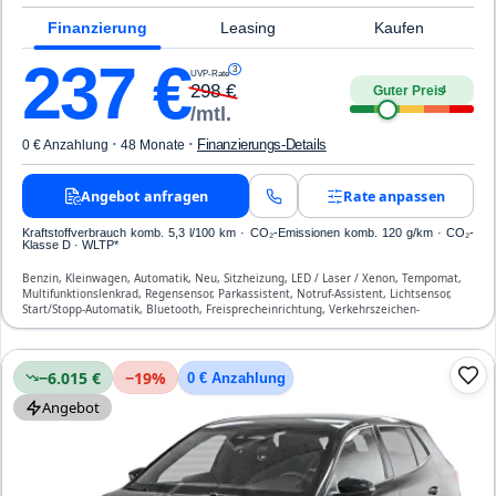
Finanzierung
Leasing
Kaufen
237
€
3
UVP-Rate
298
€
Guter Preis
4
/mtl.
·
·
Finanzierungs-Details
0 € Anzahlung
48 Monate
Angebot anfragen
Rate anpassen
Kraftstoffverbrauch komb. 5,3 l/100 km · CO₂-Emissionen komb. 120 g/km · CO₂-
Klasse D · WLTP*
Benzin, Kleinwagen, Automatik, Neu, Sitzheizung, LED / Laser / Xenon, Tempomat,
Multifunktionslenkrad, Regensensor, Parkassistent, Notruf-Assistent, Lichtsensor,
Start/Stopp-Automatik, Bluetooth, Freisprecheinrichtung, Verkehrszeichen-
Erkennung, ESP, ABS, Klimatisierung, Front-, Seiten- und weitere Airbags
−6.015 €
−
19
%
0 € Anzahlung
Angebot