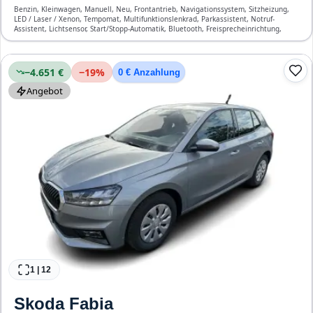
Benzin, Kleinwagen, Manuell, Neu, Frontantrieb, Navigationssystem, Sitzheizung,
LED / Laser / Xenon, Tempomat, Multifunktionslenkrad, Parkassistent, Notruf-
Assistent, Lichtsensor, Start/Stopp-Automatik, Bluetooth, Freisprecheinrichtung,
Verkehrszeichen-Erkennung, ESP, ABS, Klimaanlage, Front-, Seiten- und weitere
Airbags
−4.651 €
−
19
%
0 € Anzahlung
Angebot
1
|
12
Skoda
Fabia