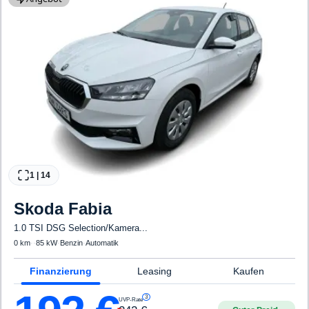
1
|
14
Skoda
Fabia
1.0 TSI DSG Selection/Kamera...
0 km
·
·
85 kW
·
Benzin
·
Automatik
Finanzierung
Leasing
Kaufen
3
UVP-Rate