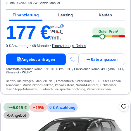
10 km
·
06/2026
·
59 kW
·
Benzin
·
Manuell
Finanzierung
Leasing
Kaufen
177
€
3
UVP-Rate
216
€
Guter Preis
4
/mtl.
·
·
Finanzierungs-Details
0 € Anzahlung
48 Monate
Angebot anfragen
Rate anpassen
Kraftstoffverbrauch komb. 19,9 l/100 km · CO₂-Emissionen komb. 499 g/km · CO₂-
Klasse G · WLTP*
Benzin, Kleinwagen, Manuell, Neu, Frontantrieb, Sitzheizung, LED / Laser / Xenon,
Tempomat, Multifunktionslenkrad, Parkassistent, Notruf-Assistent, Lichtsensor,
Start/Stopp-Automatik, Bluetooth, Freisprecheinrichtung, Verkehrszeichen-
Erkennung, ESP, ABS, Klimaanlage, Front- und Seiten-Airbags
−6.015 €
−
19
%
0 € Anzahlung
Angebot