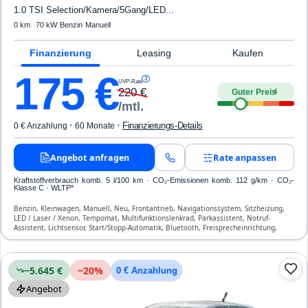
1.0 TSI Selection/Kamera/5Gang/LED...
0 km
·
·
70 kW
·
Benzin
·
Manuell
Finanzierung
Leasing
Kaufen
175
€
3
UVP-Rate
220
€
Guter Preis
4
/mtl.
·
·
Finanzierungs-Details
0 € Anzahlung
60 Monate
Angebot anfragen
Rate anpassen
Kraftstoffverbrauch komb. 5 l/100 km · CO₂-Emissionen komb. 112 g/km · CO₂-
Klasse C · WLTP*
Benzin, Kleinwagen, Manuell, Neu, Frontantrieb, Navigationssystem, Sitzheizung,
LED / Laser / Xenon, Tempomat, Multifunktionslenkrad, Parkassistent, Notruf-
Assistent, Lichtsensor, Start/Stopp-Automatik, Bluetooth, Freisprecheinrichtung,
Verkehrszeichen-Erkennung, ESP, ABS, Klimaanlage, Front-, Seiten- und weitere
Airbags
−5.645 €
−
20
%
0 € Anzahlung
Angebot