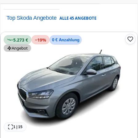
Top Skoda Angebote
ALLE
45
ANGEBOTE
−5.273 €
−
19
%
0 € Anzahlung
Angebot
1
|
15