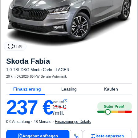
1
|
20
Skoda
Fabia
1,0 TSI DSG Monte Carlo - LAGER
20 km
·
07/2026
·
85 kW
·
Benzin
·
Automatik
Finanzierung
Leasing
Kaufen
237
€
3
UVP-Rate
298
€
Guter Preis
4
/mtl.
·
·
Finanzierungs-Details
0 € Anzahlung
48 Monate
Angebot anfragen
Rate anpassen