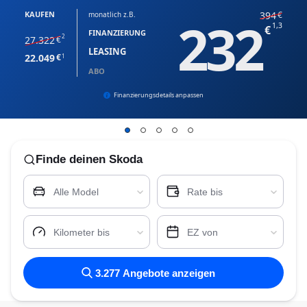
KAUFEN
394
monatlich z.B.
232
1,3
FINANZIERUNG
2
27.322
LEASING
22.049
1
ABO
Finanzierungsdetails anpassen
Finde
deinen Skoda
Alle Model
Rate bis
Kilometer bis
EZ von
3.277
Angebote anzeigen