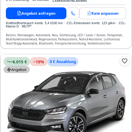
Angebot anfragen
Rate anpassen
Kraftstoffverbrauch komb. 5,4 l/100 km · CO₂-Emissionen komb. 123 g/km · CO₂-
Klasse D · WLTP*
Benzin, Kleinwagen, Automatik, Neu, Sitzheizung, LED / Laser / Xenon, Tempomat,
Multifunktionslenkrad, Regensensor, Parkassistent, Notruf-Assistent, Lichtsensor,
Start/Stopp-Automatik, Bluetooth, Freisprecheinrichtung, Verkehrszeichen-
Erkennung, ESP, ABS, Klimaautomatik, Front-, Seiten- und weitere Airbags
−6.015 €
−
19
%
0 € Anzahlung
Angebot