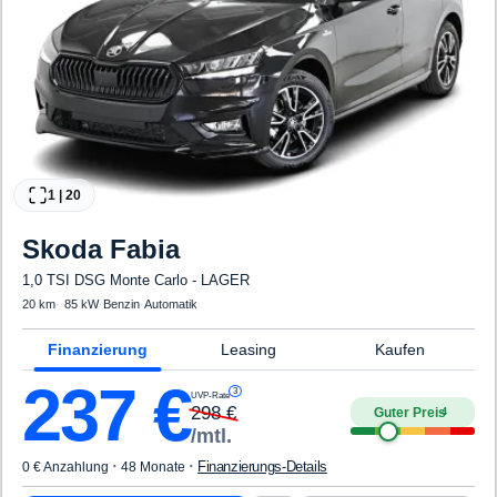
1
|
20
Skoda
Fabia
1,0 TSI DSG Monte Carlo - LAGER
20 km
·
·
85 kW
·
Benzin
·
Automatik
Finanzierung
Leasing
Kaufen
237
€
3
UVP-Rate
298
€
Guter Preis
4
/mtl.
·
·
Finanzierungs-Details
0 € Anzahlung
48 Monate