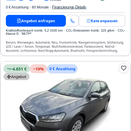
·
·
Finanzierungs-Details
0 € Anzahlung
60 Monate
Angebot anfragen
Rate anpassen
Kraftstoffverbrauch komb. 5,2 l/100 km · CO₂-Emissionen komb. 119 g/km · CO₂-
Klasse D · WLTP*
Benzin, Kleinwagen, Automatik, Neu, Frontantrieb, Navigationssystem, Sitzheizung,
LED / Laser / Xenon, Tempomat, Multifunktionslenkrad, Parkassistent, Notruf-
Assistent, Lichtsensor, Start/Stopp-Automatik, Bluetooth, Freisprecheinrichtung,
Verkehrszeichen-Erkennung, ESP, ABS, Klimaanlage, Front-, Seiten- und weitere
Airbags
−4.651 €
−
19
%
0 € Anzahlung
Angebot