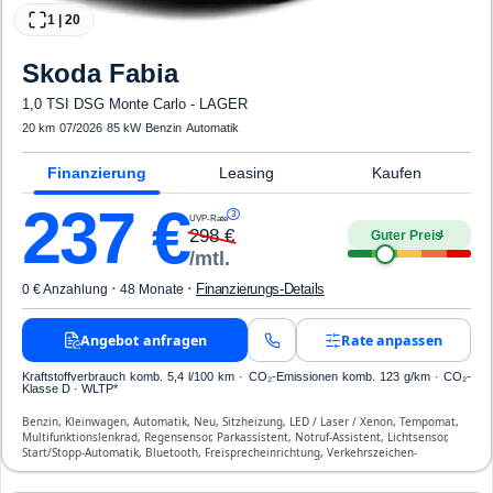
1
|
20
Skoda
Fabia
1,0 TSI DSG Monte Carlo - LAGER
20 km
·
07/2026
·
85 kW
·
Benzin
·
Automatik
Finanzierung
Leasing
Kaufen
237
€
3
UVP-Rate
298
€
Guter Preis
4
/mtl.
·
·
Finanzierungs-Details
0 € Anzahlung
48 Monate
Angebot anfragen
Rate anpassen
Kraftstoffverbrauch komb. 5,4 l/100 km · CO₂-Emissionen komb. 123 g/km · CO₂-
Klasse D · WLTP*
Benzin, Kleinwagen, Automatik, Neu, Sitzheizung, LED / Laser / Xenon, Tempomat,
Multifunktionslenkrad, Regensensor, Parkassistent, Notruf-Assistent, Lichtsensor,
Start/Stopp-Automatik, Bluetooth, Freisprecheinrichtung, Verkehrszeichen-
Erkennung, ESP, ABS, Klimaautomatik, Front-, Seiten- und weitere Airbags