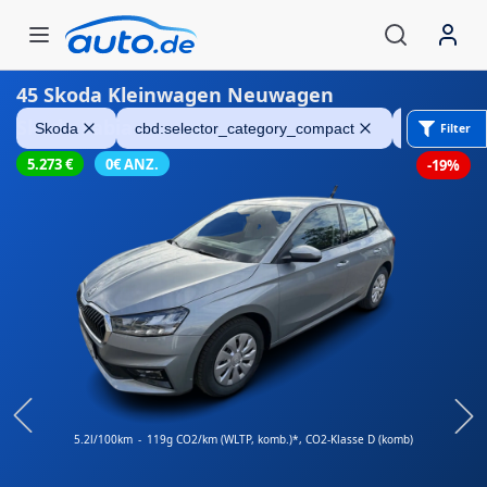
45
Skoda Kleinwagen Neuwagen
Skoda Fabia
Skoda
cbd:selector_category_compact
cbd:select
Filter
5.273
€
0€ ANZ.
-19%
5.2l/100km
-
119g CO2/km (WLTP, komb.)*
, CO2-Klasse D (komb)