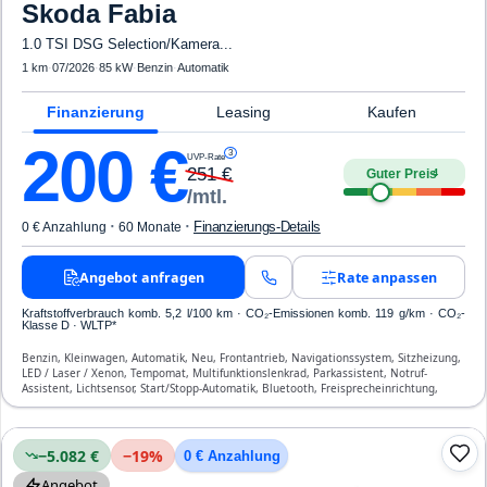
Skoda
Fabia
1.0 TSI DSG Selection/Kamera...
1 km
·
07/2026
·
85 kW
·
Benzin
·
Automatik
Finanzierung
Leasing
Kaufen
200
€
3
UVP-Rate
251
€
Guter Preis
4
/mtl.
·
·
Finanzierungs-Details
0 € Anzahlung
60 Monate
Angebot anfragen
Rate anpassen
Kraftstoffverbrauch komb. 5,2 l/100 km · CO₂-Emissionen komb. 119 g/km · CO₂-
Klasse D · WLTP*
Benzin, Kleinwagen, Automatik, Neu, Frontantrieb, Navigationssystem, Sitzheizung,
LED / Laser / Xenon, Tempomat, Multifunktionslenkrad, Parkassistent, Notruf-
Assistent, Lichtsensor, Start/Stopp-Automatik, Bluetooth, Freisprecheinrichtung,
Verkehrszeichen-Erkennung, ESP, ABS, Klimaanlage, Front-, Seiten- und weitere
Airbags
−5.082 €
−
19
%
0 € Anzahlung
Angebot