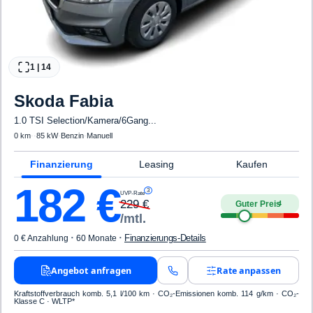
1
|
14
Skoda
Fabia
1.0 TSI Selection/Kamera/6Gang...
0 km
·
·
85 kW
·
Benzin
·
Manuell
Finanzierung
Leasing
Kaufen
182
€
3
UVP-Rate
229
€
Guter Preis
4
/mtl.
·
·
Finanzierungs-Details
0 € Anzahlung
60 Monate
Angebot anfragen
Rate anpassen
Kraftstoffverbrauch komb. 5,1 l/100 km · CO₂-Emissionen komb. 114 g/km · CO₂-
Klasse C · WLTP*