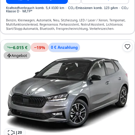
Kraftstoffverbrauch komb. 5,4 l/100 km · CO₂-Emissionen komb. 123 g/km · CO₂-
Klasse D · WLTP*
Benzin, Kleinwagen, Automatik, Neu, Sitzheizung, LED / Laser / Xenon, Tempomat,
Multifunktionslenkrad, Regensensor, Parkassistent, Notruf-Assistent, Lichtsensor,
Start/Stopp-Automatik, Bluetooth, Freisprecheinrichtung, Verkehrszeichen-
Erkennung, ESP, ABS, Klimaautomatik, Front-, Seiten- und weitere Airbags
−6.015 €
−
19
%
0 € Anzahlung
Angebot
1
|
20