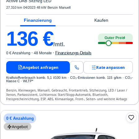
Active DAB Sitzhzg LED
27.310 km
·
04/2023
·
48 kW
·
Benzin
·
Manuell
Finanzierung
Kaufen
136
€
Guter Preis
4
/mtl.
·
·
Finanzierungs-Details
0 € Anzahlung
48 Monate
Angebot anfragen
Rate anpassen
Kraftstoffverbrauch komb. 5,1 l/100 km · CO₂-Emissionen komb. 115 g/km · CO₂-
Klasse C · WLTP*
Benzin, Kleinwagen, Manuell, Gebraucht, Frontantrieb, Sitzheizung, LED / Laser /
Xenon, Parkassistent, Lichtsensor, Start/Stopp-Automatik, Bluetooth,
Freisprecheinrichtung, ESP, ABS, Klimaanlage, Front-, Seiten- und weitere Airbags
0 € Anzahlung
Angebot