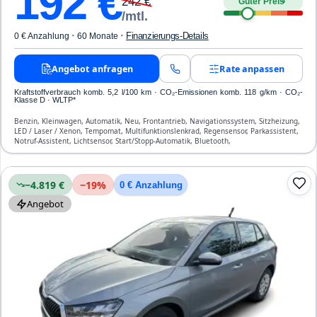
192
€
242
€
Guter Preis
4
/mtl.
·
·
Finanzierungs-Details
0 € Anzahlung
60 Monate
Angebot anfragen
Rate anpassen
Kraftstoffverbrauch komb. 5,2 l/100 km · CO₂-Emissionen komb. 118 g/km · CO₂-
Klasse D · WLTP*
Benzin, Kleinwagen, Automatik, Neu, Frontantrieb, Navigationssystem, Sitzheizung,
LED / Laser / Xenon, Tempomat, Multifunktionslenkrad, Regensensor, Parkassistent,
Notruf-Assistent, Lichtsensor, Start/Stopp-Automatik, Bluetooth,
Freisprecheinrichtung, Verkehrszeichen-Erkennung, ESP, ABS, Klimaanlage, Front-,
Seiten- und weitere Airbags
−4.819 €
−
19
%
0 € Anzahlung
Angebot