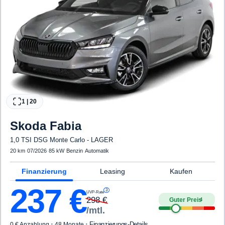
1
|
20
Skoda
Fabia
1,0 TSI DSG Monte Carlo - LAGER
20 km
·
07/2026
·
85 kW
·
Benzin
·
Automatik
Finanzierung
Leasing
Kaufen
237
€
3
UVP-Rate
298
€
Guter Preis
4
/mtl.
·
·
Finanzierungs-Details
0 € Anzahlung
48 Monate