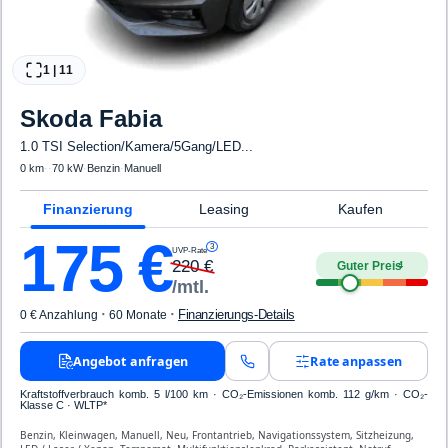
1
|
11
Skoda
Fabia
1.0 TSI Selection/Kamera/5Gang/LED...
0 km
·
·
70 kW
·
Benzin
·
Manuell
Finanzierung
Leasing
Kaufen
175
€
3
UVP-Rate
220
€
Guter Preis
4
/mtl.
·
·
Finanzierungs-Details
0 € Anzahlung
60 Monate
Angebot anfragen
Rate anpassen
Kraftstoffverbrauch komb. 5 l/100 km · CO₂-Emissionen komb. 112 g/km · CO₂-
Klasse C · WLTP*
Benzin, Kleinwagen, Manuell, Neu, Frontantrieb, Navigationssystem, Sitzheizung,