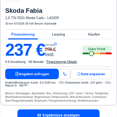
Skoda
Fabia
1,0 TSI DSG Monte Carlo - LAGER
20 km
·
07/2026
·
85 kW
·
Benzin
·
Automatik
Finanzierung
Leasing
Kaufen
237
€
3
UVP-Rate
298
€
Guter Preis
4
/mtl.
·
·
Finanzierungs-Details
0 € Anzahlung
48 Monate
Angebot anfragen
Rate anpassen
Kraftstoffverbrauch komb. 5,4 l/100 km · CO₂-Emissionen komb. 123 g/km · CO₂-
Klasse D · WLTP*
Benzin, Kleinwagen, Automatik, Neu, Sitzheizung, LED / Laser / Xenon, Tempomat,
Multifunktionslenkrad, Regensensor, Parkassistent, Notruf-Assistent, Lichtsensor,
Start/Stopp-Automatik, Bluetooth, Freisprecheinrichtung, Verkehrszeichen-
Erkennung, ESP, ABS, Klimaautomatik, Front-, Seiten- und weitere Airbags
45
Ergebnisse anzeigen