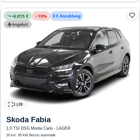
Erkennung, ESP, ABS, Klimaautomatik, Front-, Seiten- und weitere Airbags
−6.015 €
−
19
%
0 € Anzahlung
Angebot
1
|
20
Skoda
Fabia
1,0 TSI DSG Monte Carlo - LAGER
20 km
·
·
85 kW
·
Benzin
·
Automatik