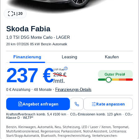
1
|
20
Skoda
Fabia
1,0 TSI DSG Monte Carlo - LAGER
20 km
·
07/2026
·
85 kW
·
Benzin
·
Automatik
Finanzierung
Leasing
Kaufen
237
€
3
UVP-Rate
298
€
Guter Preis
4
/mtl.
·
·
Finanzierungs-Details
0 € Anzahlung
48 Monate
Angebot anfragen
Rate anpassen
Kraftstoffverbrauch komb. 5,4 l/100 km · CO₂-Emissionen komb. 123 g/km · CO₂-
Klasse D · WLTP*
Benzin, Kleinwagen, Automatik, Neu, Sitzheizung, LED / Laser / Xenon, Tempomat,
Multifunktionslenkrad, Regensensor, Parkassistent, Notruf-Assistent, Lichtsensor,
Start/Stopp-Automatik, Bluetooth, Freisprecheinrichtung, Verkehrszeichen-