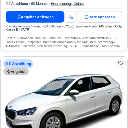
·
·
Finanzierungs-Details
0 € Anzahlung
60 Monate
Angebot anfragen
Rate anpassen
Kraftstoffverbrauch komb. 6,3 l/100 km · CO₂-Emissionen komb. 145 g/km · CO₂-
Klasse E · WLTP*
Benzin, Kleinwagen, Manuell, Gebraucht, Frontantrieb, Navigationssystem, LED /
Laser / Xenon, Tempomat, Multifunktionslenkrad, Notruf-Assistent, Start/Stopp-
Automatik, Bluetooth, Freisprecheinrichtung, ESP, ABS, Klimaanlage, Front-, Seiten-
und weitere Airbags
0 € Anzahlung
Angebot