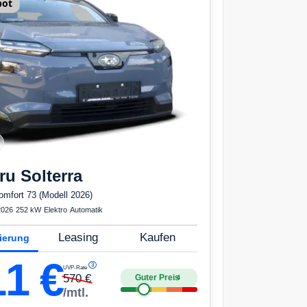
bot
ru
Solterra
omfort 73 (Modell 2026)
2026
·
252 kW
·
Elektro
·
Automatik
Leasing
Kaufen
ierung
11
€
3
UVP-Rate
570
€
Guter Preis
4
/mtl.