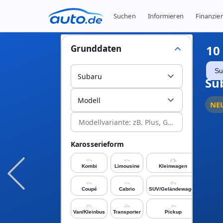
Suchen
Informieren
Finanzie
10
Grunddaten
Su
Subaru
Su
Modell
NE
Karosserieform
Kombi
Limousine
Kleinwagen
Coupé
Cabrio
SUV/Geländewagen
Van/Kleinbus
Transporter
Pickup