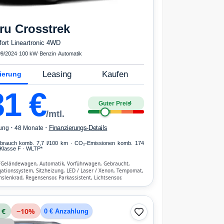
ru
Crosstrek
ort Lineartronic 4WD
09/2024
·
100 kW
·
Benzin
·
Automatik
Leasing
Kaufen
ierung
31
€
Guter Preis
4
/mtl.
·
·
Finanzierungs-Details
ung
48 Monate
erbrauch komb. 7,7 l/100 km · CO₂-Emissionen komb. 174
Klasse F · WLTP*
/Geländewagen, Automatik, Vorführwagen, Gebraucht,
gationssystem, Sitzheizung, LED / Laser / Xenon, Tempomat,
nslenkrad, Regensensor, Parkassistent, Lichtsensor,
reisprecheinrichtung, Verkehrszeichen-Erkennung, ESP, ABS,
ng, Front-, Seiten- und weitere Airbags
 €
−
10
%
0 € Anzahlung