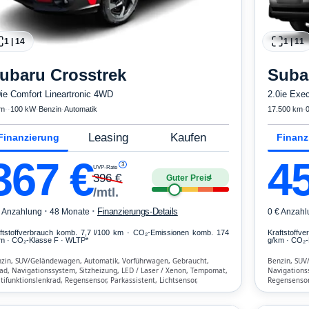
1
|
14
1
|
11
ubaru
Crosstrek
Suba
0ie Comfort Lineartronic 4WD
2.0ie Exec
km
·
·
100 kW
·
Benzin
·
Automatik
17.500 km
·
Leasing
Kaufen
Finanzierung
Finanz
367
€
4
3
UVP-Rate
396
€
Guter Preis
4
/mtl.
·
·
Finanzierungs-Details
€ Anzahlung
48 Monate
0 € Anzahl
ftstoffverbrauch komb. 7,7 l/100 km · CO₂-Emissionen komb. 174
Kraftstoffv
m · CO₂-Klasse F · WLTP*
g/km · CO₂-
zin, SUV/Geländewagen, Automatik, Vorführwagen, Gebraucht,
Benzin, SUV
rad, Navigationssystem, Sitzheizung, LED / Laser / Xenon, Tempomat,
Navigations
tifunktionslenkrad, Regensensor, Parkassistent, Lichtsensor,
Regensensor,
etooth, Freisprecheinrichtung, Verkehrszeichen-Erkennung, ESP, ABS,
Freisprechei
matisierung, Front-, Seiten- und weitere Airbags
weitere Air