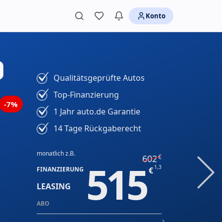
Konto
Qualitätsgeprüfte Autos
Top-Finanzierung
-7%
1 Jahr auto.de Garantie
14 Tage Rückgaberecht
monatlich z.B.
602
515
1,3
FINANZIERUNG
LEASING
ABO
2