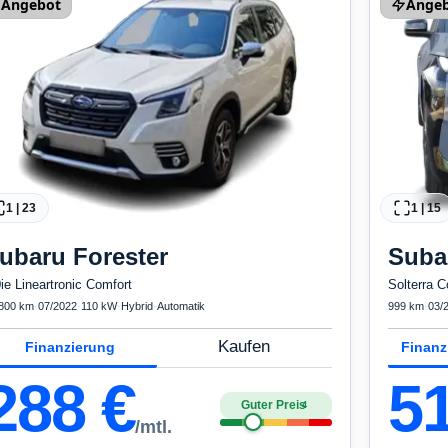
Angebot
Ange
1
|
23
1
|
15
ubaru
Forester
Suba
0ie Lineartronic Comfort
Solterra C
800 km
·
07/2022
·
110 kW
·
Hybrid
·
Automatik
999 km
·
03/
Kaufen
Finanzierung
Finanz
288
€
5
Guter Preis
4
/mtl.