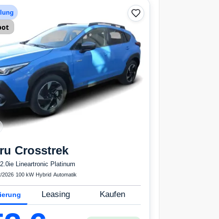
hlung
bot
ru
Crosstrek
2.0ie Lineartronic Platinum
/2026
·
100 kW
·
Hybrid
·
Automatik
Leasing
Kaufen
ierung