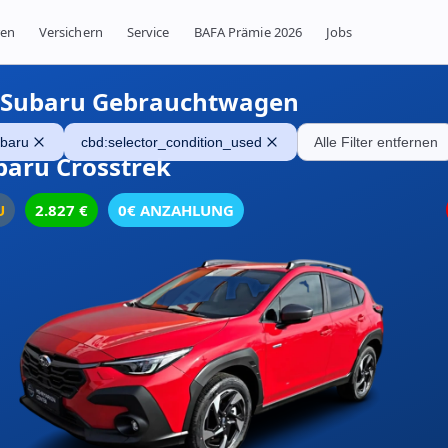
ren
Versichern
Service
BAFA Prämie 2026
Jobs
Subaru Gebrauchtwagen
baru
cbd:selector_condition_used
Alle Filter entfernen
baru Crosstrek
U
2.827
€
0€ ANZAHLUNG