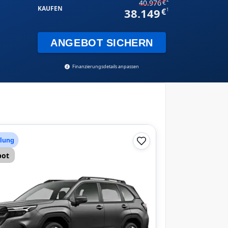
40.976
KAUFEN
38.149
1
ANGEBOT SICHERN
Finanzierungsdetails anpassen
hlung
bot