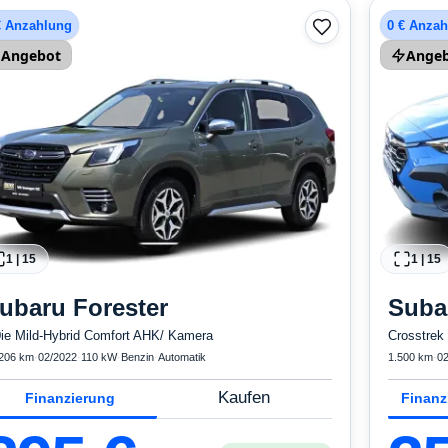
€ Anzahlung
0 € Anza
Angebot
Ange
1
|
15
1
|
15
ubaru
Forester
Suba
0ie Mild-Hybrid Comfort AHK/ Kamera
Crosstrek 
206 km
·
02/2022
·
110 kW
·
Benzin
·
Automatik
1.500 km
·
02
Kaufen
Finanzierung
Finanz