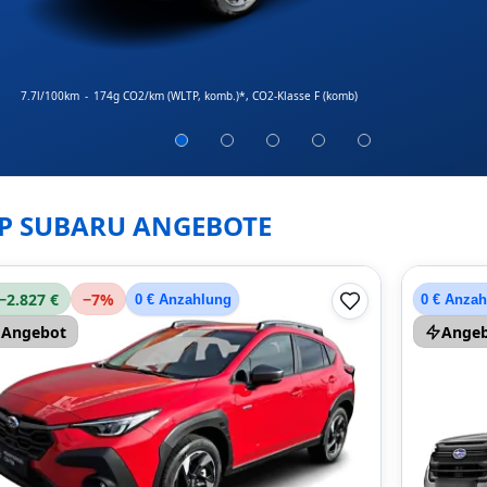
7.7l/100km
-
174g CO2/km (WLTP, komb.)*
, CO2-Klasse F (komb)
P SUBARU ANGEBOTE
−2.827 €
−
7
%
0 € Anzahlung
0 € Anza
Angebot
Ange