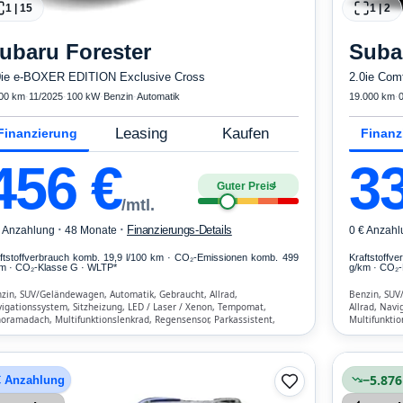
1
|
15
1
|
2
ubaru
Forester
Suba
0ie e-BOXER EDITION Exclusive Cross
2.0ie Comf
00 km
·
11/2025
·
100 kW
·
Benzin
·
Automatik
19.000 km
·
Leasing
Kaufen
Finanzierung
Finanz
456
€
3
Guter Preis
4
/mtl.
·
·
Finanzierungs-Details
€ Anzahlung
48 Monate
0 € Anzahl
ftstoffverbrauch komb. 19,9 l/100 km · CO₂-Emissionen komb. 499
Kraftstoffv
m · CO₂-Klasse G · WLTP*
g/km · CO₂-
zin, SUV/Geländewagen, Automatik, Gebraucht, Allrad,
Benzin, SUV
igationssystem, Sitzheizung, LED / Laser / Xenon, Tempomat,
Allrad, Navi
oramadach, Multifunktionslenkrad, Regensensor, Parkassistent,
Multifunktio
ruf-Assistent, Lichtsensor, Start/Stopp-Automatik, Bluetooth,
Bluetooth, F
isprecheinrichtung, Verkehrszeichen-Erkennung, ESP, ABS,
Klimatisieru
maanlage, Front- und Seiten-Airbags
−5.876
€ Anzahlung