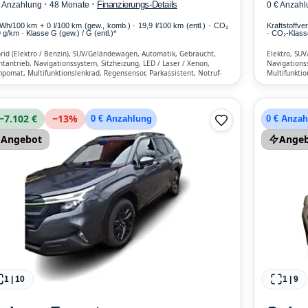
·
·
Finanzierungs-Details
€ Anzahlung
48 Monate
0 € Anzahl
kWh/100 km
+ 0 l/100 km (gew., komb.) · 19,9 l/100 km (entl.) · CO₂
Kraftstoffv
 g/km · Klasse G (gew.) / G (entl.)*
· CO₂-Klass
rid (Elektro / Benzin), SUV/Geländewagen, Automatik, Gebraucht,
Elektro, SUV
ntantrieb, Navigationssystem, Sitzheizung, LED / Laser / Xenon,
Navigations
pomat, Multifunktionslenkrad, Regensensor, Parkassistent, Notruf-
Multifunktio
istent, Lichtsensor, Start/Stopp-Automatik, Bluetooth,
Notruf-Assis
isprecheinrichtung, ESP, ABS, Klimaautomatik, Front- und Seiten-
Verkehrszeic
bags
Seiten-Airba
−7.102 €
−
13
%
0 € Anzahlung
0 € Anza
Angebot
Ange
1
|
10
1
|
9