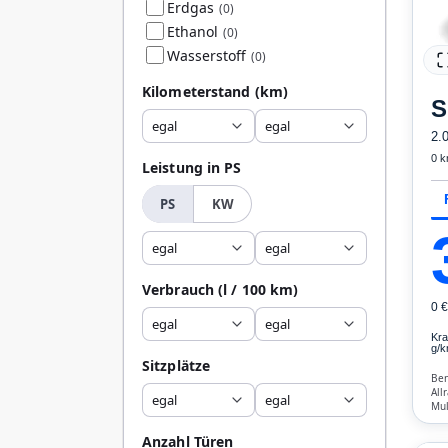
Erdgas
(0)
Ethanol
(0)
Wasserstoff
(0)
Kilometerstand
(km)
S
egal
egal
2.
0 
Leistung in PS
PS
KW
egal
egal
Verbrauch
(l / 100 km)
0 
egal
egal
Kra
g/k
Sitzplätze
Ben
All
egal
egal
Mul
Blu
Kli
Anzahl Türen