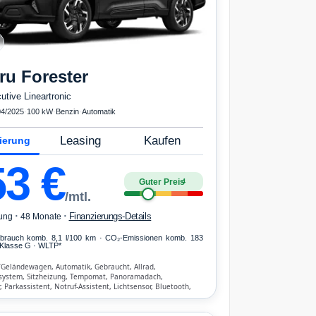
ru
Forester
utive Lineartronic
04/2025
·
100 kW
·
Benzin
·
Automatik
Leasing
Kaufen
ierung
53
€
Guter Preis
4
/mtl.
·
·
Finanzierungs-Details
ung
48 Monate
erbrauch komb. 8,1 l/100 km · CO₂-Emissionen komb. 183
Klasse G · WLTP*
/Geländewagen, Automatik, Gebraucht, Allrad,
system, Sitzheizung, Tempomat, Panoramadach,
 Parkassistent, Notruf-Assistent, Lichtsensor, Bluetooth,
nrichtung, ESP, ABS, Klimatisierung, Front-, Seiten- und
bags