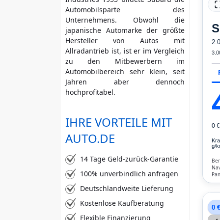
Automobilsparte des
mehr Kriterien
Unternehmens. Obwohl die
S
japanische Automarke der größte
Hersteller von Autos mit
2.
Allradantrieb ist, ist er im Vergleich
3.0
zu den Mitbewerbern im
Automobilbereich sehr klein, seit
Jahren aber dennoch
hochprofitabel.
IHRE VORTEILE MIT
0 
AUTO.DE
Kra
g/k
14 Tage Geld-zurück-Garantie
Ben
Nav
100% unverbindlich anfragen
Pan
Not
Deutschlandweite Lieferung
Fre
Kli
Kostenlose Kaufberatung
0 
Flexible Finanzierung