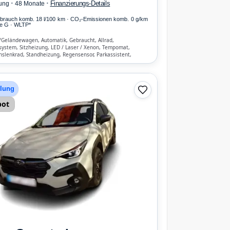
·
·
Finanzierungs-Details
ung
48 Monate
erbrauch komb. 18 l/100 km · CO₂-Emissionen komb. 0 g/km
e G · WLTP*
/Geländewagen, Automatik, Gebraucht, Allrad,
system, Sitzheizung, LED / Laser / Xenon, Tempomat,
nslenkrad, Standheizung, Regensensor, Parkassistent,
tent, Lichtsensor, Bluetooth, Freisprecheinrichtung,
hen-Erkennung, ESP, ABS, Klimaautomatik, Front- und
gs
hlung
bot