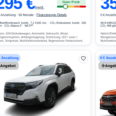
295
€
3
Guter Preis
4
/mtl.
·
·
Finanzierungs-Details
€ Anzahlung
60 Monate
0 € Anzahl
ftstoffverbrauch komb. 7,2 l/100 km · CO₂-Emissionen komb. 165
49,9 kWh/1
m · CO₂-Klasse F · WLTP*
CO₂ 499 g/km
zin, SUV/Geländewagen, Automatik, Gebraucht, Allrad,
Hybrid (Elek
igationssystem, Anhängerkupplung, Sitzheizung, LED / Laser /
Navigations
on, Tempomat, Multifunktionslenkrad, Regensensor, Parkassistent,
Multifunktio
ruf-Assistent, Lichtsensor, Start/Stopp-Automatik, Bluetooth,
Lichtsensor,
isprecheinrichtung, ESP, ABS, Klimaautomatik, Front-, Seiten- und
Verkehrszeic
tere Airbags
Airbags
€ Anzahlung
0 € Anza
Angebot
Ange