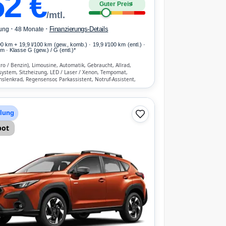
52
€
Guter Preis
4
/mtl.
·
·
Finanzierungs-Details
ung
48 Monate
00 km
+ 19,9 l/100 km (gew., komb.) · 19,9 l/100 km (entl.) ·
 · Klasse G (gew.) / G (entl.)*
tro / Benzin), Limousine, Automatik, Gebraucht, Allrad,
system, Sitzheizung, LED / Laser / Xenon, Tempomat,
nslenkrad, Regensensor, Parkassistent, Notruf-Assistent,
 Start/Stopp-Automatik, Bluetooth, Freisprecheinrichtung,
hen-Erkennung, ESP, ABS, Klimaanlage, Front- und Seiten-
hlung
bot