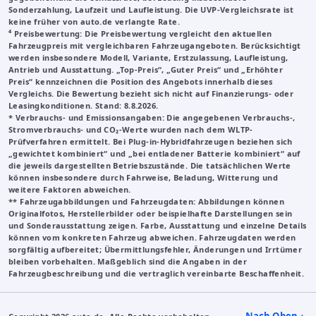
Sonderzahlung, Laufzeit und Laufleistung. Die UVP-Vergleichsrate ist
keine früher von auto.de verlangte Rate.
⁴ Preisbewertung: Die Preisbewertung vergleicht den aktuellen
Fahrzeugpreis mit vergleichbaren Fahrzeugangeboten. Berücksichtigt
werden insbesondere Modell, Variante, Erstzulassung, Laufleistung,
Antrieb und Ausstattung. „Top-Preis“, „Guter Preis“ und „Erhöhter
Preis“ kennzeichnen die Position des Angebots innerhalb dieses
Vergleichs. Die Bewertung bezieht sich nicht auf Finanzierungs- oder
Leasingkonditionen. Stand: 8.8.2026.
* Verbrauchs- und Emissionsangaben: Die angegebenen Verbrauchs-,
Stromverbrauchs- und CO₂-Werte wurden nach dem WLTP-
Prüfverfahren ermittelt. Bei Plug-in-Hybridfahrzeugen beziehen sich
„gewichtet kombiniert“ und „bei entladener Batterie kombiniert“ auf
die jeweils dargestellten Betriebszustände. Die tatsächlichen Werte
können insbesondere durch Fahrweise, Beladung, Witterung und
weitere Faktoren abweichen.
**
Fahrzeugabbildungen und Fahrzeugdaten
: Abbildungen können
Originalfotos, Herstellerbilder oder beispielhafte Darstellungen sein
und Sonderausstattung zeigen. Farbe, Ausstattung und einzelne Details
können vom konkreten Fahrzeug abweichen. Fahrzeugdaten werden
sorgfältig aufbereitet; Übermittlungsfehler, Änderungen und Irrtümer
bleiben vorbehalten. Maßgeblich sind die Angaben in der
Fahrzeugbeschreibung und die vertraglich vereinbarte Beschaffenheit.