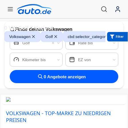
0
VW Golf 7 Variant
Finde
deinen Volkswagen
Volkswagen
Golf
cbd:selector_category_combi
Filter
Golf
Rate bis
Kilometer bis
EZ von
0
Angebote anzeigen
VOLKSWAGEN - TOP-MARKE ZU NIEDRIGEN
PREISEN