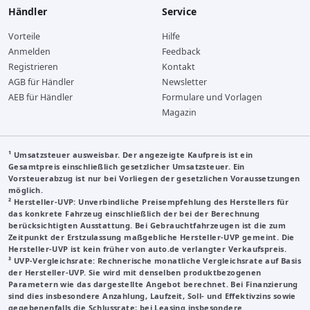
Händler
Service
Vorteile
Hilfe
Anmelden
Feedback
Registrieren
Kontakt
AGB für Händler
Newsletter
AEB für Händler
Formulare und Vorlagen
Magazin
¹ Umsatzsteuer ausweisbar. Der angezeigte Kaufpreis ist ein
Gesamtpreis einschließlich gesetzlicher Umsatzsteuer. Ein
Vorsteuerabzug ist nur bei Vorliegen der gesetzlichen Voraussetzungen
möglich.
²
Hersteller-UVP
: Unverbindliche Preisempfehlung des Herstellers für
das konkrete Fahrzeug einschließlich der bei der Berechnung
berücksichtigten Ausstattung. Bei Gebrauchtfahrzeugen ist die zum
Zeitpunkt der Erstzulassung maßgebliche Hersteller-UVP gemeint. Die
Hersteller-UVP ist kein früher von auto.de verlangter Verkaufspreis.
³
UVP-Vergleichsrate
: Rechnerische monatliche Vergleichsrate auf Basis
der Hersteller-UVP. Sie wird mit denselben produktbezogenen
Parametern wie das dargestellte Angebot berechnet. Bei Finanzierung
sind dies insbesondere Anzahlung, Laufzeit, Soll- und Effektivzins sowie
gegebenenfalls die Schlussrate; bei Leasing insbesondere