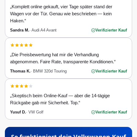
„
Komplett online gekauft, vier Tage später stand der
Wagen vor der Tür. Genau wie beschrieben — kein
Haken.
“
Sandra M.
·
Audi A4 Avant
Verifizierter Kauf
„
Die Preisbewertung hat mir die Verhandlung
abgenommen. Faire Rate, transparente Konditionen.
“
Thomas K.
·
BMW 320d Touring
Verifizierter Kauf
„
Skeptisch beim Online-Kauf — aber die 14-tägige
Rückgabe gab mir Sicherheit. Top.
“
Yusuf D.
·
VW Golf
Verifizierter Kauf
So funktioniert dein
Volkswagen
-Kauf