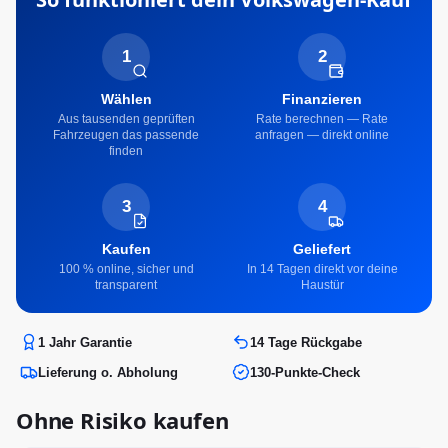
1
2
Wählen
Finanzieren
Aus tausenden geprüften
Rate berechnen — Rate
Fahrzeugen das passende
anfragen — direkt online
finden
3
4
Kaufen
Geliefert
100 % online, sicher und
In 14 Tagen direkt vor deine
transparent
Haustür
1 Jahr Garantie
14 Tage Rückgabe
Lieferung o. Abholung
130-Punkte-Check
Ohne Risiko kaufen