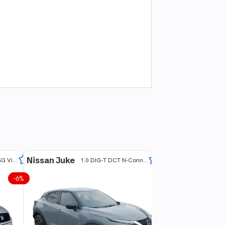
anzeigen
Nissan Juke
Fiat Panda
FR 1.0 TSI 7-Gang DSG Virtual Cockpit Sitz
1.0 DIG-T DCT N-Connecta
-
6
%
0€ Anzahlung