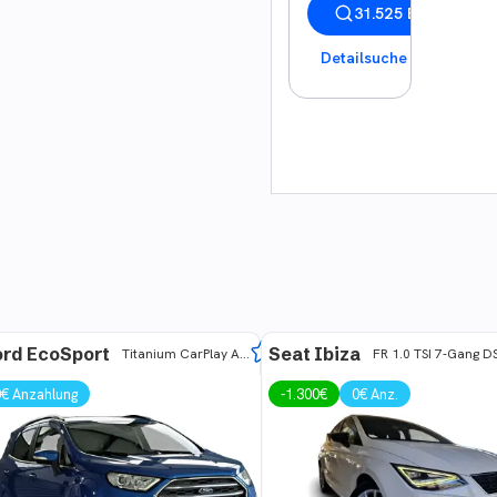
31.525 Ergebnisse 
Detailsuche
ord EcoSport
Seat Ibiza
Titanium CarPlay Android RF-Cam AHK PDC
0€ Anzahlung
-
1.300
€
0€ Anz.