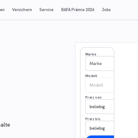
ren
Versichern
Service
BAFA Prämie 2026
Jobs
Marke
Marke
Modell
Modell
Preis von
beliebig
Preis bis
alte
beliebig