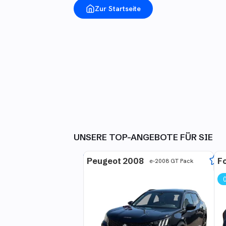
Zur Startseite
UNSERE TOP-ANGEBOTE FÜR SIE
Peugeot 2008
F
Luxury Hybrid Navi*Android Auto*SH...
e-2008 GT Pack
nzahlung