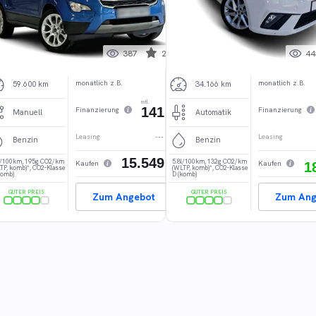
387
24
44
monatlich z.B.
monatlich z.B.
59.600 km
34.166 km
mtl.
141
Finanzierung
Finanzierung
€
3
Manuell
Automatik
---
Leasing
Leasing
Benzin
Benzin
15.549
€
l/100km
,
195g CO2/km
5.8l/100km
,
132g CO2/km
Kaufen
Kaufen
1
TP, komb)*
,
CO2-Klasse
(WLTP, komb)*
,
CO2-Klasse
komb)
D (komb)
GUTER PREIS
GUTER PREIS
Zum Angebot
Zum Ang