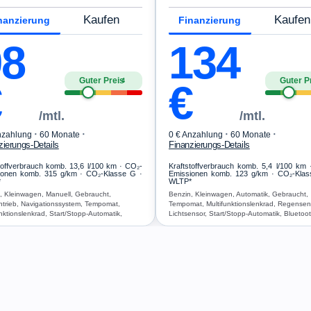
Kaufen
Kaufen
nanzierung
Finanzierung
98
134
Guter Preis
Guter P
4
€
€
/mtl.
/mtl.
·
·
·
·
nzahlung
60 Monate
0 € Anzahlung
60 Monate
zierungs-Details
Finanzierungs-Details
toffverbrauch komb. 13,6 l/100 km · CO₂-
Kraftstoffverbrauch komb. 5,4 l/100 km
ionen komb. 315 g/km · CO₂-Klasse G ·
Emissionen komb. 123 g/km · CO₂-Klas
*
WLTP*
, Kleinwagen, Manuell, Gebraucht,
Benzin, Kleinwagen, Automatik, Gebraucht,
ntrieb, Navigationssystem, Tempomat,
Tempomat, Multifunktionslenkrad, Regensen
unktionslenkrad, Start/Stopp-Automatik,
Lichtsensor, Start/Stopp-Automatik, Bluetoot
oth, Freisprecheinrichtung, Verkehrszeichen-
Freisprecheinrichtung, Verkehrszeichen-
ung, ESP, ABS, Klimaanlage, Airbag
Erkennung, ESP, ABS, Klimaanlage, Airbag