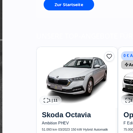
Zur Startseite
UNSERE TOP-ANGEBOTE FÜR 
0 € 
A
Elegance 1.5D Park & Go Sitzhzg. LED Apple CarPlay
Diesel
·
Manuell
Kaufen
1
|
11
1
Guter Preis
4
Skoda
Octavia
Op
Ambition PHEV
F Edi
.
51.093 km
·
03/2023
·
150 kW
·
Hybrid
·
Automatik
75.00