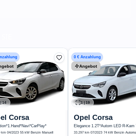
SIE
Anzahlung
0 € Anzahlung
ngebot
Angebot
|
14
1
|
19
el
Corsa
Opel
Corsa
tion*1.Hand*Navi*CarPlay*
0 km
·
04/2023
·
55 kW
·
Benzin
·
Manuell
33.297 km
·
07/2023
·
74 kW
·
Benzin
·
Automa