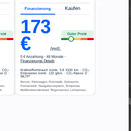
·
0 € Anzahlung
48
Finanzierungs-Deta
Kaufen
Finanzierung
Kraftstoffverbrauch
Emissionen komb. 1
173
WLTP*
Benzin, SUV/Gelände
Frontantrieb, Multifun
reis
Guter Preis
Start/Stopp-Automatik
4
4
€
Freisprecheinrichtung
Airbag
/mtl.
·
·
0 € Anzahlung
48 Monate
Finanzierungs-Details
 · CO₂-
Kraftstoffverbrauch komb. 5,8 l/100 km · CO₂-
se D ·
Emissionen komb. 132 g/km · CO₂-Klasse D ·
WLTP*
Benzin, Kleinwagen, Automatik, Gebraucht,
sor,
Frontantrieb, Navigationssystem, Tempomat,
h,
Multifunktionslenkrad, Regensensor, Lichtsensor,
Start/Stopp-Automatik, Bluetooth,
Freisprecheinrichtung, ESP, ABS, Klimaautomatik,
Airbag