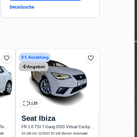
Detailsuche
1
|
13
0 € Anzahlung
Ford
Eco
0 € Anzahlung
Angebot
Angebot
59.600 km
·
03/2022
·
Finanzierun
141
1
|
25
€
Seat
Ibiza
Elegance 1.2T*Autom LED R-Kam Tempo Blueto...
FR 1.0 TSI 7-Gang DSG Virtual Cockpit Sitz
tik
34.166 km
·
11/2023
·
81 kW
·
Benzin
·
Automatik