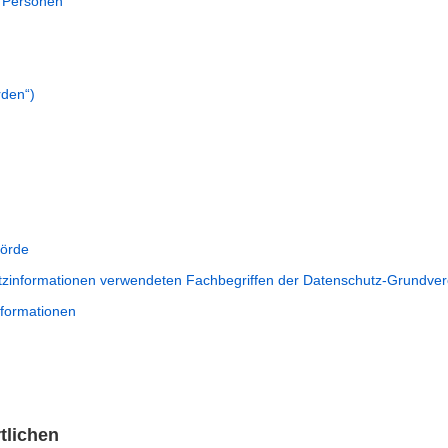
 Personen
rden“)
hörde
tzinformationen verwendeten Fachbegriffen der Datenschutz-Grundve
formationen
tlichen