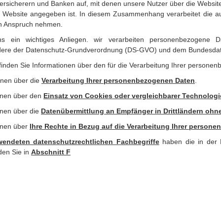
 Versicherern und Banken auf, mit denen unsere Nutzer über die Website
er Website angegeben ist. In diesem Zusammenhang verarbeitet die 
in Anspruch nehmen.
s ein wichtiges Anliegen. wir verarbeiten personenbezogene 
ondere der Datenschutz-Grundverordnung (DS-GVO) und dem Bundesda
finden Sie Informationen über den für die Verarbeitung Ihrer persone
nen über die 
Verarbeitung Ihrer personenbezogenen Daten
.
ionen über den 
Einsatz von Cookies oder vergleichbarer Technolog
onen über die 
Datenübermittlung an Empfänger in Drittländern oh
onen über 
Ihre Rechte in Bezug auf die Verarbeitung Ihrer person
wendeten datenschutzrechtlichen Fachbegriffe
 haben die in der
den Sie in 
Abschnitt 
F