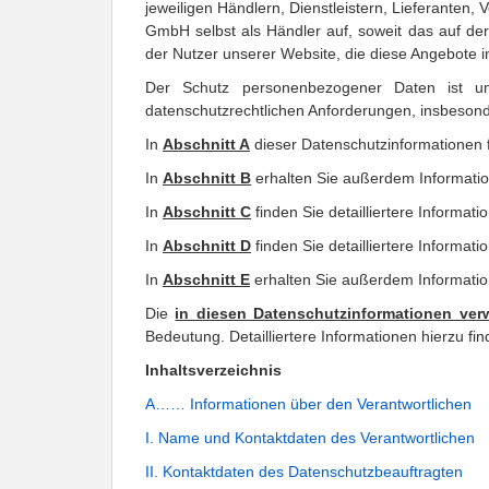
jeweiligen Händlern, Dienstleistern, Lieferanten,
GmbH selbst als Händler auf, soweit das auf d
der Nutzer unserer Website, die diese Angebote 
Der Schutz personenbezogener Daten ist un
datenschutzrechtlichen Anforderungen, insbes
In 
Abschnitt 
A
 dieser Datenschutzinformationen 
In 
Abschnitt 
B
 erhalten Sie außerdem Informatio
In 
Abschnitt 
C
 finden Sie detailliertere Informat
In 
Abschnitt 
D
 finden Sie detailliertere Informati
In 
Abschnitt 
E
 erhalten Sie außerdem Informati
Die 
in diesen Datenschutzinformationen ver
Bedeutung. Detailliertere Informationen hierzu fin
Inhaltsverzeichnis
A…… Informationen über den Verantwortlichen
I. Name und Kontaktdaten des Verantwortlichen
II. Kontaktdaten des Datenschutzbeauftragten