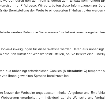
ite werden durch den auf Ihrem Endgerät zum Einsatz kommenden Bro
sweise Ihre IP-Adresse. Wir verarbeiten diese Informationen zur Berei
ür die Bereitstellung der Website eingesetzten IT-Infrastruktur werde
Website werden Daten, die Sie in unsere Such-Funktionen eingeben te
 Cookie-Einwilligungen für diese Website werden Daten aus unbedingt 
erneuten Aufruf der Website festzustellen, ob Sie bereits eine Einwilli
en aus unbedingt erforderlichen Cookies (à 
Abschnitt 
C
) temporär a
r von Ihnen gewählten Sprache bereitzustellen.
iligen Nutzer der Webseite angepassten Inhalte, Angebote und Empfehl
 Webservern verarbeitet, um individuell auf die Wünsche und Verha