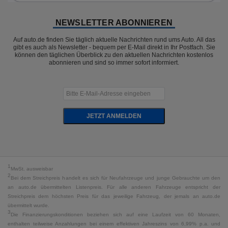
NEWSLETTER ABONNIEREN
Auf auto.de finden Sie täglich aktuelle Nachrichten rund ums Auto. All das
gibt es auch als Newsletter - bequem per E-Mail direkt in Ihr Postfach. Sie
können den täglichen Überblick zu den aktuellen Nachrichten kostenlos
abonnieren und sind so immer sofort informiert.
JETZT ANMELDEN
1
MwSt. ausweisbar
2
Bei dem Streichpreis handelt es sich für Neufahrzeuge und junge Gebrauchte um den
an auto.de übermittelten Listenpreis. Für alle anderen Fahrzeuge entspricht der
Streichpreis dem höchsten Preis für das jeweilige Fahrzeug, der jemals an auto.de
übermittelt wurde.
3
Die Finanzierungskonditionen beziehen sich auf eine Laufzeit von 60 Monaten,
enthalten teilweise Anzahlungen bei einem effektiven Jahreszins von 6,99% p.a. und