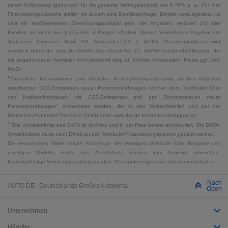
einem Sollzinssatz (gebunden für die gesamte Vertragslaufzeit) von 6,78% p. a.. Für Ihre
Finanzierungswünsche stellen wir zudem eine Bonitätsanfrage. Bonität vorausgesetzt, ist
dies ein repräsentatives Berechnungsbeispiel gem. der Angaben, welches 2/3 aller
Kunden, im Sinne des § 17a Abs. 4 PangV, erhalten. Dieses freibleibende Angebot der
Santander Consumer Bank AG, Santander-Platz 1, 41061 Mönchengladbach wird
vermittelt durch die auto.de GmbH, Max-Planck-Str. 19, 06796 Sandersdorf-Brehna, die
als ungebundener Vermittler nicht beratend tätig ist. Irrtümer vorbehalten. Preise ggf. inkl.
MwSt.
*
Zusätzliche Informationen zum offiziellen Kraftstoffverbrauch sowie zu den offiziellen
spezifischen CO2-Emissionen neuer Personenkraftwagen können dem "Leitfaden über
den Kraftstoffverbrauch, die CO2-Emissionen und den Stromverbrauch neuer
Personenkraftwagen" entnommen werden, der in den Verkaufsstellen und bei der
Deutschen Automobil Treuhand GmbH unter www.dat.de kostenfrei verfügbar ist.
**
Die Umweltprämie des BAFA ist im Preis und in der Rate bereits einkalkuliert. Die BAFA-
Umweltprämie muss nach Erhalt an den Verkäufer/Finanzierungspartner gezahlt werden.
Die verwendeten Bilder zeigen Fahrzeuge der jeweiligen Verkäufer bzw. Beispiele des
jeweiligen Modells. Farbe und Ausstattung können vom Angebot abweichen.
Kostenpflichtige Sonderausstattung möglich. Preisänderungen und Irrtümer vorbehalten.
Nach
AUTO.DE | Deutschlands Großes Autoportal
Oben
Unternehmen
Händler