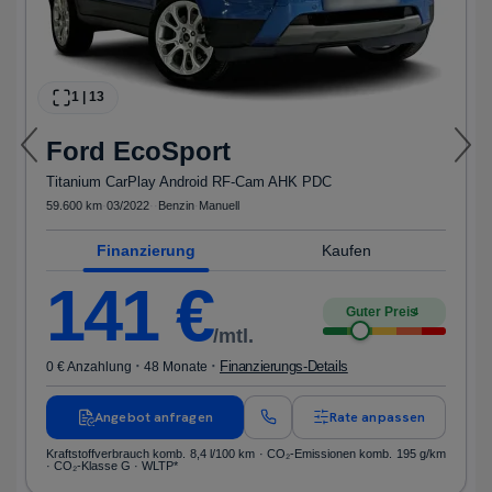
1
|
13
Ford
EcoSport
Titanium CarPlay Android RF-Cam AHK PDC
59.600 km
·
03/2022
·
·
Benzin
·
Manuell
Finanzierung
Kaufen
141
€
Guter Preis
4
/mtl.
·
·
Finanzierungs-Details
0 € Anzahlung
48 Monate
Angebot anfragen
Rate anpassen
Kraftstoffverbrauch komb. 8,4 l/100 km · CO₂-Emissionen komb. 195 g/km
· CO₂-Klasse G · WLTP*