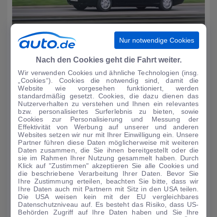
Nur notwendige Cookies
Im Rückspiegel
Nach den Cookies geht die Fahrt weiter.
Mercedes-Benz S-Klasse – Generation S (3)
Wir verwenden Cookies und ähnliche Technologien (insg.
„Cookies“). Cookies die notwendig sind, damit die
Website wie vorgesehen funktioniert, werden
standardmäßig gesetzt. Cookies, die dazu dienen das
Nutzerverhalten zu verstehen und Ihnen ein relevantes
bzw. personalisiertes Surferlebnis zu bieten, sowie
Cookies zur Personalisierung und Messung der
Effektivität von Werbung auf unserer und anderen
Websites setzen wir nur mit Ihrer Einwilligung ein. Unsere
Partner führen diese Daten möglicherweise mit weiteren
Daten zusammen, die Sie ihnen bereitgestellt oder die
sie im Rahmen Ihrer Nutzung gesammelt haben. Durch
Klick auf "Zustimmen" akzeptieren Sie alle Cookies und
die beschriebene Verarbeitung Ihrer Daten. Bevor Sie
Ihre Zustimmung erteilen, beachten Sie bitte, dass wir
Ihre Daten auch mit Partnern mit Sitz in den USA teilen.
Die USA weisen kein mit der EU vergleichbares
Im Rückspiegel
Datenschutzniveau auf. Es besteht das Risiko, dass US-
Mercedes-Benz S-Klasse – Generation S (1)
Behörden Zugriff auf Ihre Daten haben und Sie Ihre