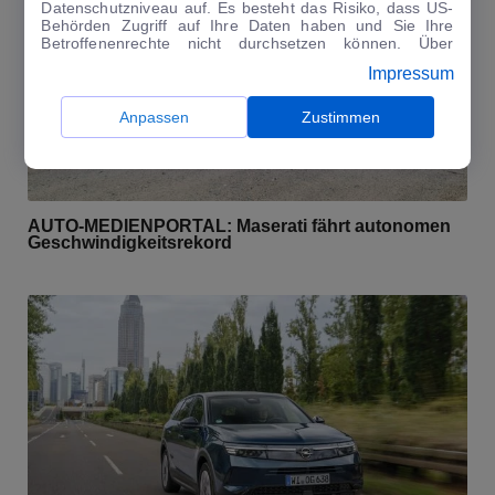
Datenschutzniveau auf. Es besteht das Risiko, dass US-
Behörden Zugriff auf Ihre Daten haben und Sie Ihre
Betroffenenrechte nicht durchsetzen können. Über
"Anpassen" können Sie Ihre Einwilligungen individuell
Impressum
anpassen. Dies ist auch später jederzeit im Bereich
Cookie-Richtlinie
möglich. Weitere Informationen finden
Sie in unserer
Datenschutzerklärung
.
Anpassen
Zustimmen
AUTO-MEDIENPORTAL: Maserati fährt autonomen
Geschwindigkeitsrekord