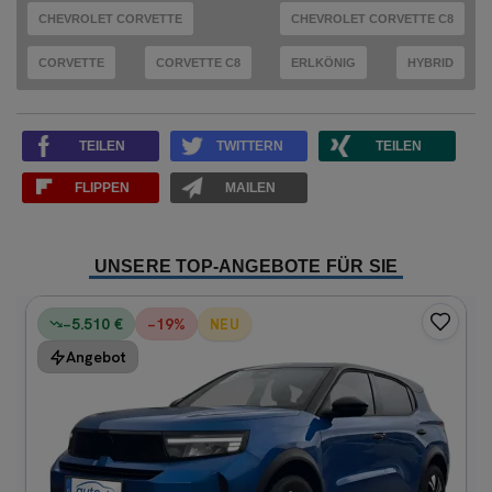
CHEVROLET CORVETTE
CHEVROLET CORVETTE C8
CORVETTE
CORVETTE C8
ERLKÖNIG
HYBRID
TEILEN
TWITTERN
TEILEN
FLIPPEN
MAILEN
UNSERE TOP-ANGEBOTE FÜR SIE
−5.510 €
−
19
%
NEU
Angebot