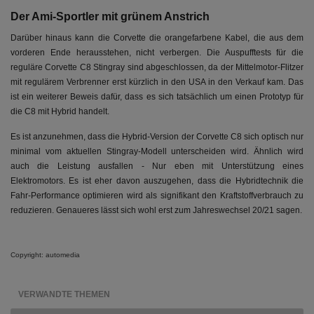
Der Ami-Sportler mit grünem Anstrich
Darüber hinaus kann die Corvette die orangefarbene Kabel, die aus dem
vorderen Ende herausstehen, nicht verbergen. Die Auspufftests für die
reguläre Corvette C8 Stingray sind abgeschlossen, da der Mittelmotor-Flitzer
mit regulärem Verbrenner erst kürzlich in den USA in den Verkauf kam. Das
ist ein weiterer Beweis dafür, dass es sich tatsächlich um einen Prototyp für
die C8 mit Hybrid handelt.
Es ist anzunehmen, dass die Hybrid-Version der Corvette C8 sich optisch nur
minimal vom aktuellen Stingray-Modell unterscheiden wird. Ähnlich wird
auch die Leistung ausfallen - Nur eben mit Unterstützung eines
Elektromotors. Es ist eher davon auszugehen, dass die Hybridtechnik die
Fahr-Performance optimieren wird als signifikant den Kraftstoffverbrauch zu
reduzieren. Genaueres lässt sich wohl erst zum Jahreswechsel 20/21 sagen.
Copyright: automedia
VERWANDTE THEMEN