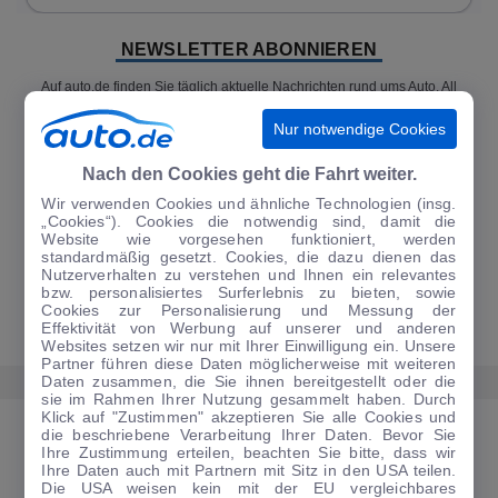
NEWSLETTER ABONNIEREN
Auf auto.de finden Sie täglich aktuelle Nachrichten rund ums Auto. All
das gibt es auch als Newsletter - bequem per E-Mail direkt in Ihr
Postfach. Sie können den täglichen Überblick zu den aktuellen
Nur notwendige Cookies
Nachrichten kostenlos abonnieren und sind so immer sofort informiert.
Nach den Cookies geht die Fahrt weiter.
Wir verwenden Cookies und ähnliche Technologien (insg.
„Cookies“). Cookies die notwendig sind, damit die
Website wie vorgesehen funktioniert, werden
JETZT ANMELDEN
standardmäßig gesetzt. Cookies, die dazu dienen das
Nutzerverhalten zu verstehen und Ihnen ein relevantes
bzw. personalisiertes Surferlebnis zu bieten, sowie
Cookies zur Personalisierung und Messung der
Effektivität von Werbung auf unserer und anderen
Websites setzen wir nur mit Ihrer Einwilligung ein. Unsere
Partner führen diese Daten möglicherweise mit weiteren
Daten zusammen, die Sie ihnen bereitgestellt oder die
sie im Rahmen Ihrer Nutzung gesammelt haben. Durch
Klick auf "Zustimmen" akzeptieren Sie alle Cookies und
die beschriebene Verarbeitung Ihrer Daten. Bevor Sie
MEHR ERFAHREN AUS DEM BEREICH NEWS
Ihre Zustimmung erteilen, beachten Sie bitte, dass wir
Ihre Daten auch mit Partnern mit Sitz in den USA teilen.
Die USA weisen kein mit der EU vergleichbares