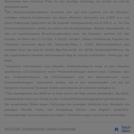
Streichpreis dem höchsten Preis für das jeweilige Fahrzeug, der jemals an auto.de
übermittelt wurde.
3
Die Finanzierungskonditionen beziehen sich auf eine Laufzeit von 60 Monaten,
enthalten teilweise Anzahlungen bei einem effektiven Jahreszins von 6,99% p.a. und
einem Sollzinssatz (gebunden für die gesamte Vertragslaufzeit) von 6,78% p. a.. Für Ihre
Finanzierungswünsche stellen wir zudem eine Bonitätsanfrage. Bonität vorausgesetzt, ist
dies ein repräsentatives Berechnungsbeispiel gem. der Angaben, welches 2/3 aller
Kunden, im Sinne des § 17a Abs. 4 PangV, erhalten. Dieses freibleibende Angebot der
Santander Consumer Bank AG, Santander-Platz 1, 41061 Mönchengladbach wird
vermittelt durch die auto.de GmbH, Max-Planck-Str. 19, 06796 Sandersdorf-Brehna, die
als ungebundener Vermittler nicht beratend tätig ist. Irrtümer vorbehalten. Preise ggf. inkl.
MwSt.
*
Zusätzliche Informationen zum offiziellen Kraftstoffverbrauch sowie zu den offiziellen
spezifischen CO2-Emissionen neuer Personenkraftwagen können dem "Leitfaden über
den Kraftstoffverbrauch, die CO2-Emissionen und den Stromverbrauch neuer
Personenkraftwagen" entnommen werden, der in den Verkaufsstellen und bei der
Deutschen Automobil Treuhand GmbH unter www.dat.de kostenfrei verfügbar ist.
**
Die Umweltprämie des BAFA ist im Preis und in der Rate bereits einkalkuliert. Die BAFA-
Umweltprämie muss nach Erhalt an den Verkäufer/Finanzierungspartner gezahlt werden.
Die verwendeten Bilder zeigen Fahrzeuge der jeweiligen Verkäufer bzw. Beispiele des
jeweiligen Modells. Farbe und Ausstattung können vom Angebot abweichen.
Kostenpflichtige Sonderausstattung möglich. Preisänderungen und Irrtümer vorbehalten.
Nach
AUTO.DE | Deutschlands Großes Autoportal
Oben