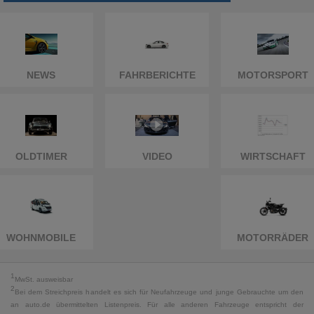
NEWS
FAHRBERICHTE
MOTORSPORT
OLDTIMER
VIDEO
WIRTSCHAFT
WOHNMOBILE
MOTORRÄDER
1
MwSt. ausweisbar
2
Bei dem Streichpreis handelt es sich für Neufahrzeuge und junge Gebrauchte um den
an auto.de übermittelten Listenpreis. Für alle anderen Fahrzeuge entspricht der