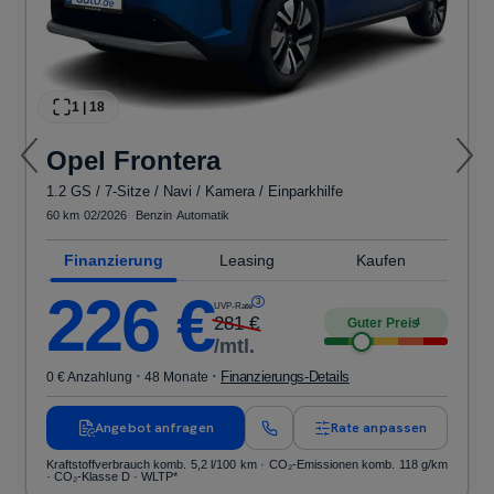
1
|
18
Opel
Frontera
1.2 GS / 7-Sitze / Navi / Kamera / Einparkhilfe
60 km
·
02/2026
·
·
Benzin
·
Automatik
Finanzierung
Leasing
Kaufen
226
€
3
UVP-Rate
281
€
Guter Preis
4
/mtl.
·
·
Finanzierungs-Details
0 € Anzahlung
48 Monate
Angebot anfragen
Rate anpassen
Kraftstoffverbrauch komb. 5,2 l/100 km · CO₂-Emissionen komb. 118 g/km
· CO₂-Klasse D · WLTP*