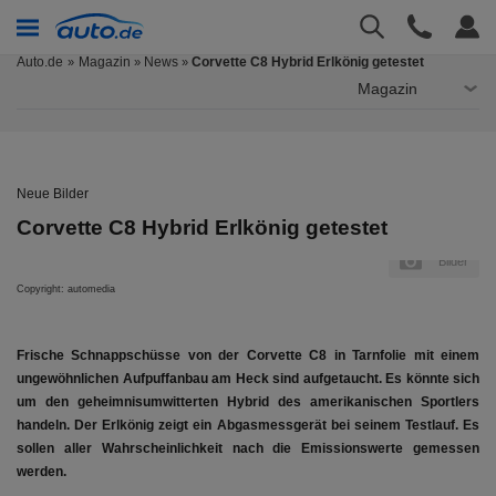
Auto.de
Magazin
News
Corvette C8 Hybrid Erlkönig getestet
»
»
Magazin
Neue Bilder
Corvette C8 Hybrid Erlkönig getestet
er
Bilder
Copyright: automedia
Cop
Frische Schnappschüsse von der Corvette C8 in Tarnfolie mit einem
ungewöhnlichen Aufpuffanbau am Heck sind aufgetaucht. Es könnte sich
um den geheimnisumwitterten Hybrid des amerikanischen Sportlers
handeln. Der Erlkönig zeigt ein Abgasmessgerät bei seinem Testlauf. Es
sollen aller Wahrscheinlichkeit nach die Emissionswerte gemessen
werden.