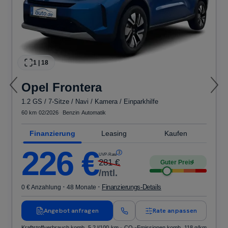
1
|
18
Opel
Frontera
1.2 GS / 7-Sitze / Navi / Kamera / Einparkhilfe
60 km
·
02/2026
·
·
Benzin
·
Automatik
Finanzierung
Leasing
Kaufen
226
€
3
UVP-Rate
281
€
Guter Preis
4
/mtl.
·
·
Finanzierungs-Details
0 € Anzahlung
48 Monate
Angebot anfragen
Rate anpassen
Kraftstoffverbrauch komb. 5,2 l/100 km · CO₂-Emissionen komb. 118 g/km