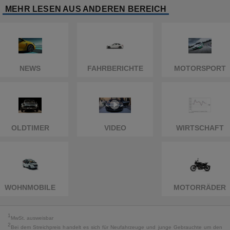
MEHR LESEN AUS ANDEREN BEREICH
NEWS
FAHRBERICHTE
MOTORSPORT
OLDTIMER
VIDEO
WIRTSCHAFT
WOHNMOBILE
MOTORRÄDER
1
MwSt. ausweisbar
2
Bei dem Streichpreis handelt es sich für Neufahrzeuge und junge Gebrauchte um den