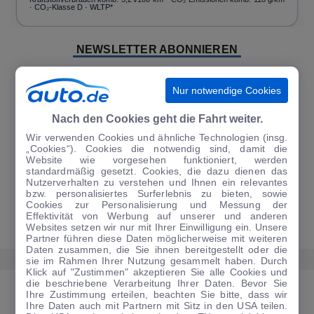
· CO₂-Klasse D · WLTP*
NEWSLETTER ABONNIEREN
Auf auto.de finden Sie täglich aktuelle Nachrichten rund ums Auto. All
das gibt es auch als Newsletter - bequem per E-Mail direkt in Ihr
Nur notwendige Cookies
Postfach. Sie können den täglichen Überblick zu den aktuellen
Nachrichten kostenlos abonnieren und sind so immer sofort informiert.
Nach den Cookies geht die Fahrt weiter.
Wir verwenden Cookies und ähnliche Technologien (insg.
„Cookies“). Cookies die notwendig sind, damit die
Website wie vorgesehen funktioniert, werden
standardmäßig gesetzt. Cookies, die dazu dienen das
JETZT ANMELDEN
Nutzerverhalten zu verstehen und Ihnen ein relevantes
bzw. personalisiertes Surferlebnis zu bieten, sowie
Cookies zur Personalisierung und Messung der
Effektivität von Werbung auf unserer und anderen
Websites setzen wir nur mit Ihrer Einwilligung ein. Unsere
Partner führen diese Daten möglicherweise mit weiteren
Daten zusammen, die Sie ihnen bereitgestellt oder die
sie im Rahmen Ihrer Nutzung gesammelt haben. Durch
Klick auf "Zustimmen" akzeptieren Sie alle Cookies und
die beschriebene Verarbeitung Ihrer Daten. Bevor Sie
MEHR ERFAHREN AUS DEM BEREICH NEWS
Ihre Zustimmung erteilen, beachten Sie bitte, dass wir
Ihre Daten auch mit Partnern mit Sitz in den USA teilen.