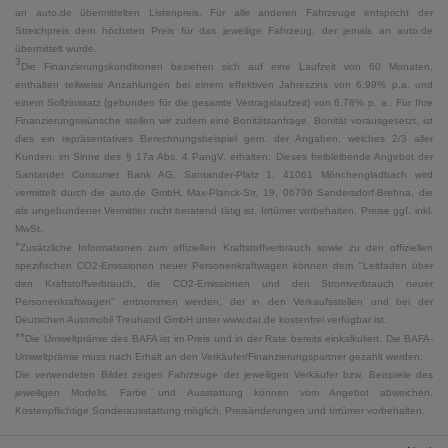
an auto.de übermittelten Listenpreis. Für alle anderen Fahrzeuge entspricht der
Streichpreis dem höchsten Preis für das jeweilige Fahrzeug, der jemals an auto.de
übermittelt wurde.
3
Die Finanzierungskonditionen beziehen sich auf eine Laufzeit von 60 Monaten,
enthalten teilweise Anzahlungen bei einem effektiven Jahreszins von 6,99% p.a. und
einem Sollzinssatz (gebunden für die gesamte Vertragslaufzeit) von 6,78% p. a.. Für Ihre
Finanzierungswünsche stellen wir zudem eine Bonitätsanfrage. Bonität vorausgesetzt, ist
dies ein repräsentatives Berechnungsbeispiel gem. der Angaben, welches 2/3 aller
Kunden, im Sinne des § 17a Abs. 4 PangV, erhalten. Dieses freibleibende Angebot der
Santander Consumer Bank AG, Santander-Platz 1, 41061 Mönchengladbach wird
vermittelt durch die auto.de GmbH, Max-Planck-Str. 19, 06796 Sandersdorf-Brehna, die
als ungebundener Vermittler nicht beratend tätig ist. Irrtümer vorbehalten. Preise ggf. inkl.
MwSt.
*
Zusätzliche Informationen zum offiziellen Kraftstoffverbrauch sowie zu den offiziellen
spezifischen CO2-Emissionen neuer Personenkraftwagen können dem "Leitfaden über
den Kraftstoffverbrauch, die CO2-Emissionen und den Stromverbrauch neuer
Personenkraftwagen" entnommen werden, der in den Verkaufsstellen und bei der
Deutschen Automobil Treuhand GmbH unter www.dat.de kostenfrei verfügbar ist.
**
Die Umweltprämie des BAFA ist im Preis und in der Rate bereits einkalkuliert. Die BAFA-
Umweltprämie muss nach Erhalt an den Verkäufer/Finanzierungspartner gezahlt werden.
Die verwendeten Bilder zeigen Fahrzeuge der jeweiligen Verkäufer bzw. Beispiele des
jeweiligen Modells. Farbe und Ausstattung können vom Angebot abweichen.
Kostenpflichtige Sonderausstattung möglich. Preisänderungen und Irrtümer vorbehalten.