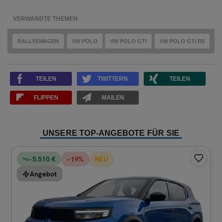
VERWANDTE THEMEN
RALLYEWAGEN
VW POLO
VW POLO GTI
VW POLO GTI R5
TEILEN
TWITTERN
TEILEN
FLIPPEN
MAILEN
UNSERE TOP-ANGEBOTE FÜR SIE
−5.510 €
−
19
%
NEU
Angebot