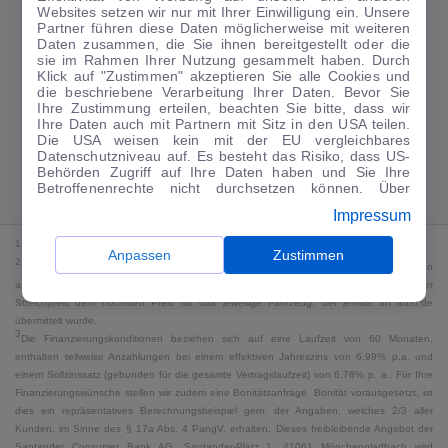
Websites setzen wir nur mit Ihrer Einwilligung ein. Unsere
173
€
Partner führen diese Daten möglicherweise mit weiteren
Daten zusammen, die Sie ihnen bereitgestellt oder die
Guter Preis
4
sie im Rahmen Ihrer Nutzung gesammelt haben. Durch
/mtl.
Klick auf "Zustimmen" akzeptieren Sie alle Cookies und
die beschriebene Verarbeitung Ihrer Daten. Bevor Sie
·
·
Finanzierungs-Details
0 € Anzahlung
48 Monate
Ihre Zustimmung erteilen, beachten Sie bitte, dass wir
Ihre Daten auch mit Partnern mit Sitz in den USA teilen.
Die USA weisen kein mit der EU vergleichbares
Angebot anfragen
Rate anpassen
Datenschutzniveau auf. Es besteht das Risiko, dass US-
Behörden Zugriff auf Ihre Daten haben und Sie Ihre
Kraftstoffverbrauch komb. 5,8 l/100 km · CO₂-Emissionen komb. 132 g/km
Betroffenenrechte nicht durchsetzen können. Über
· CO₂-Klasse D · WLTP*
"Anpassen" können Sie Ihre Einwilligungen individuell
Impressum
anpassen. Dies ist auch später jederzeit im Bereich
Cookie-Richtlinie
möglich. Weitere Informationen finden
1
MwSt. ausweisbar
Sie in unserer
Datenschutzerklärung
.
Anpassen
Zustimmen
2
Bei dem Streichpreis handelt es sich für Neufahrzeuge und junge Gebrauchte um den
an auto.de übermittelten Listenpreis. Für alle anderen Fahrzeuge entspricht der
Streichpreis dem höchsten Preis für das jeweilige Fahrzeug, der jemals an auto.de
übermittelt wurde.
3
Die Finanzierungskonditionen beziehen sich auf eine Laufzeit von 60 Monaten,
enthalten teilweise Anzahlungen bei einem effektiven Jahreszins von 6,99% p.a. und
einem Sollzinssatz (gebunden für die gesamte Vertragslaufzeit) von 6,78% p. a.. Für Ihre
Finanzierungswünsche stellen wir zudem eine Bonitätsanfrage. Bonität vorausgesetzt, ist
dies ein repräsentatives Berechnungsbeispiel gem. der Angaben, welches 2/3 aller
Kunden, im Sinne des § 17a Abs. 4 PangV, erhalten. Dieses freibleibende Angebot der
Santander Consumer Bank AG, Santander-Platz 1, 41061 Mönchengladbach wird