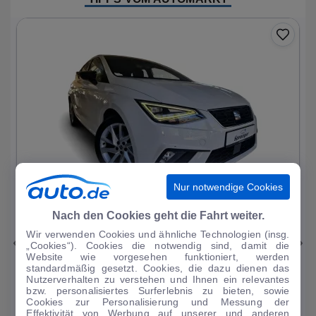
Nur notwendige Cookies
1
|
25
Nach den Cookies geht die Fahrt weiter.
Wir verwenden Cookies und ähnliche Technologien (insg.
Seat
Ibiza
„Cookies“). Cookies die notwendig sind, damit die
Website wie vorgesehen funktioniert, werden
FR 1.0 TSI 7-Gang DSG Virtual Cockpit Sitz
standardmäßig gesetzt. Cookies, die dazu dienen das
Nutzerverhalten zu verstehen und Ihnen ein relevantes
34.166 km
·
11/2023
·
·
Benzin
·
Automatik
bzw. personalisiertes Surferlebnis zu bieten, sowie
Cookies zur Personalisierung und Messung der
Finanzierung
Kaufen
Effektivität von Werbung auf unserer und anderen