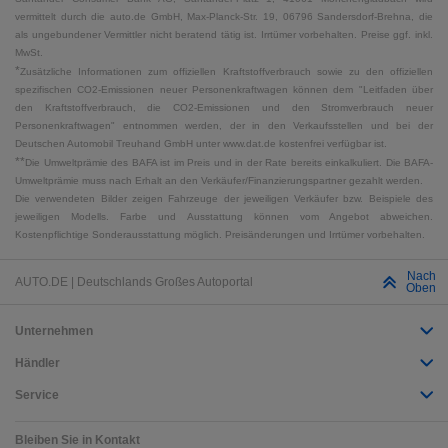
vermittelt durch die auto.de GmbH, Max-Planck-Str. 19, 06796 Sandersdorf-Brehna, die
als ungebundener Vermittler nicht beratend tätig ist. Irrtümer vorbehalten. Preise ggf. inkl.
MwSt.
*
Zusätzliche Informationen zum offiziellen Kraftstoffverbrauch sowie zu den offiziellen
spezifischen CO2-Emissionen neuer Personenkraftwagen können dem "Leitfaden über
den Kraftstoffverbrauch, die CO2-Emissionen und den Stromverbrauch neuer
Personenkraftwagen" entnommen werden, der in den Verkaufsstellen und bei der
Deutschen Automobil Treuhand GmbH unter www.dat.de kostenfrei verfügbar ist.
**
Die Umweltprämie des BAFA ist im Preis und in der Rate bereits einkalkuliert. Die BAFA-
Umweltprämie muss nach Erhalt an den Verkäufer/Finanzierungspartner gezahlt werden.
Die verwendeten Bilder zeigen Fahrzeuge der jeweiligen Verkäufer bzw. Beispiele des
jeweiligen Modells. Farbe und Ausstattung können vom Angebot abweichen.
Kostenpflichtige Sonderausstattung möglich. Preisänderungen und Irrtümer vorbehalten.
Nach
AUTO.DE | Deutschlands Großes Autoportal
Oben
Unternehmen
Händler
Service
Bleiben Sie in Kontakt