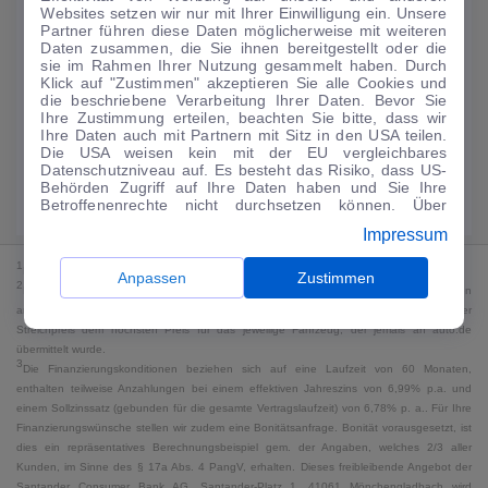
Websites setzen wir nur mit Ihrer Einwilligung ein. Unsere
224
€
Partner führen diese Daten möglicherweise mit weiteren
Daten zusammen, die Sie ihnen bereitgestellt oder die
Guter Preis
4
sie im Rahmen Ihrer Nutzung gesammelt haben. Durch
/mtl.
Klick auf "Zustimmen" akzeptieren Sie alle Cookies und
die beschriebene Verarbeitung Ihrer Daten. Bevor Sie
·
·
Finanzierungs-Details
0 € Anzahlung
60 Monate
Ihre Zustimmung erteilen, beachten Sie bitte, dass wir
Ihre Daten auch mit Partnern mit Sitz in den USA teilen.
Die USA weisen kein mit der EU vergleichbares
Angebot anfragen
Rate anpassen
Datenschutzniveau auf. Es besteht das Risiko, dass US-
Behörden Zugriff auf Ihre Daten haben und Sie Ihre
49,9 kWh/100 km
+ 19,9 l/100 km (gew., komb.) · 19,9 l/100 km (entl.) ·
Betroffenenrechte nicht durchsetzen können. Über
CO₂ 499 g/km · Klasse G (gew.) / G (entl.)*
"Anpassen" können Sie Ihre Einwilligungen individuell
Impressum
anpassen. Dies ist auch später jederzeit im Bereich
Cookie-Richtlinie
möglich. Weitere Informationen finden
1
MwSt. ausweisbar
Sie in unserer
Datenschutzerklärung
.
Anpassen
Zustimmen
2
Bei dem Streichpreis handelt es sich für Neufahrzeuge und junge Gebrauchte um den
an auto.de übermittelten Listenpreis. Für alle anderen Fahrzeuge entspricht der
Streichpreis dem höchsten Preis für das jeweilige Fahrzeug, der jemals an auto.de
übermittelt wurde.
3
Die Finanzierungskonditionen beziehen sich auf eine Laufzeit von 60 Monaten,
enthalten teilweise Anzahlungen bei einem effektiven Jahreszins von 6,99% p.a. und
einem Sollzinssatz (gebunden für die gesamte Vertragslaufzeit) von 6,78% p. a.. Für Ihre
Finanzierungswünsche stellen wir zudem eine Bonitätsanfrage. Bonität vorausgesetzt, ist
dies ein repräsentatives Berechnungsbeispiel gem. der Angaben, welches 2/3 aller
Kunden, im Sinne des § 17a Abs. 4 PangV, erhalten. Dieses freibleibende Angebot der
Santander Consumer Bank AG, Santander-Platz 1, 41061 Mönchengladbach wird