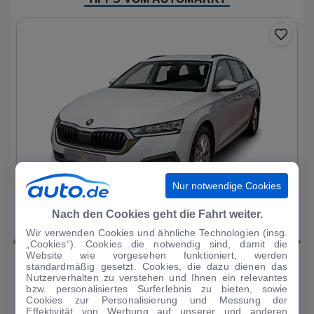
Nur notwendige Cookies
1
|
11
Nach den Cookies geht die Fahrt weiter.
Wir verwenden Cookies und ähnliche Technologien (insg.
Skoda
Octavia
„Cookies“). Cookies die notwendig sind, damit die
Website wie vorgesehen funktioniert, werden
Ambition PHEV
standardmäßig gesetzt. Cookies, die dazu dienen das
Nutzerverhalten zu verstehen und Ihnen ein relevantes
51.093 km
·
03/2023
·
·
Hybrid
·
Automatik
bzw. personalisiertes Surferlebnis zu bieten, sowie
Cookies zur Personalisierung und Messung der
Finanzierung
Kaufen
Effektivität von Werbung auf unserer und anderen