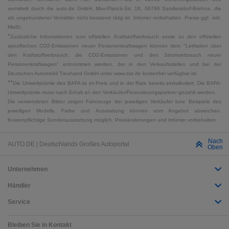
vermittelt durch die auto.de GmbH, Max-Planck-Str. 19, 06796 Sandersdorf-Brehna, die
als ungebundener Vermittler nicht beratend tätig ist. Irrtümer vorbehalten. Preise ggf. inkl.
MwSt.
*
Zusätzliche Informationen zum offiziellen Kraftstoffverbrauch sowie zu den offiziellen
spezifischen CO2-Emissionen neuer Personenkraftwagen können dem "Leitfaden über
den Kraftstoffverbrauch, die CO2-Emissionen und den Stromverbrauch neuer
Personenkraftwagen" entnommen werden, der in den Verkaufsstellen und bei der
Deutschen Automobil Treuhand GmbH unter www.dat.de kostenfrei verfügbar ist.
**
Die Umweltprämie des BAFA ist im Preis und in der Rate bereits einkalkuliert. Die BAFA-
Umweltprämie muss nach Erhalt an den Verkäufer/Finanzierungspartner gezahlt werden.
Die verwendeten Bilder zeigen Fahrzeuge der jeweiligen Verkäufer bzw. Beispiele des
jeweiligen Modells. Farbe und Ausstattung können vom Angebot abweichen.
Kostenpflichtige Sonderausstattung möglich. Preisänderungen und Irrtümer vorbehalten.
Nach
AUTO.DE | Deutschlands Großes Autoportal
Oben
Unternehmen
Händler
Service
Bleiben Sie in Kontakt