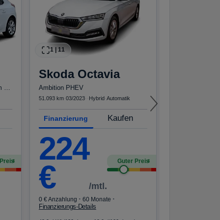
59.600 km
·
03/2022
Finanzierun
14
1
|
11
Skoda
Octavia
€
Elegance 1.2T*Autom LED R-Kam Tempo Blueto...
Ambition PHEV
51.093 km
·
03/2023
·
·
Hybrid
·
Automatik
·
0 € Anzahlung
Kaufen
Finanzierungs-De
Finanzierung
Kraftstoffverbrau
224
CO₂-Emissionen 
Klasse G · WLTP*
Preis
Guter Preis
4
4
€
/mtl.
·
·
0 € Anzahlung
60 Monate
Finanzierungs-Details