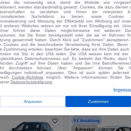
okies die notwendig sind, damit die Website wie vorgese
nktioniert, werden standardmäßig gesetzt. Cookies, die dazu dienen 
tzerverhalten zu verstehen und Ihnen ein relevantes b
rsonalisiertes Surferlebnis zu bieten, sowie Cookies 
rsonalisierung und Messung der Effektivität von Werbung auf unse
d anderen Websites setzen wir nur mit Ihrer Einwilligung ein. Uns
rtner führen diese Daten möglicherweise mit weiteren Da
sammen, die Sie ihnen bereitgestellt oder die sie im Rahmen Ih
tzung gesammelt haben. Durch Klick auf "Zustimmen" akzeptieren 
le Cookies und die beschriebene Verarbeitung Ihrer Daten. Bevor 
re Zustimmung erteilen, beachten Sie bitte, dass wir Ihre Daten auch 
rtnern mit Sitz in den USA teilen. Die USA weisen kein mit der
WIRTSCHAFT
WOHNMOBILE
rgleichbares Datenschutzniveau auf. Es besteht das Risiko, dass 
hörden Zugriff auf Ihre Daten haben und Sie Ihre Betroffenenrec
cht durchsetzen können. Über "Anpassen" können Sie I
nwilligungen individuell anpassen. Dies ist auch später jederzeit
reich
Cookie-Richtlinie
möglich. Weitere Informationen finden Sie
serer
Datenschutzerklärung
.
Impres
TIPPS VOM AUTOMARKT
Anpassen
Zustimmen
0 € Anzahlung
Angebot