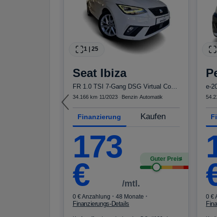
in
·
Automatik
Kaufen
1
|
25
Seat
Ibiza
P
Guter Preis
4
FR 1.0 TSI 7-Gang DSG Virtual Cockpit Sitz
e-2
l.
34.166 km
·
11/2023
·
·
Benzin
·
Automatik
54.2
·
nate
Kaufen
Finanzierung
F
mb. 8,4 l/100 km ·
173
 195 g/km · CO₂-
Guter Preis
4
€
/mtl.
·
·
0 € Anzahlung
48 Monate
0 €
Finanzierungs-Details
Fina