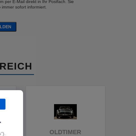
 per E-Mail direkt in Ihr Postfach. Sie
immer sofort informiert.
ELDEN
REICH
.
OLDTIMER
“).