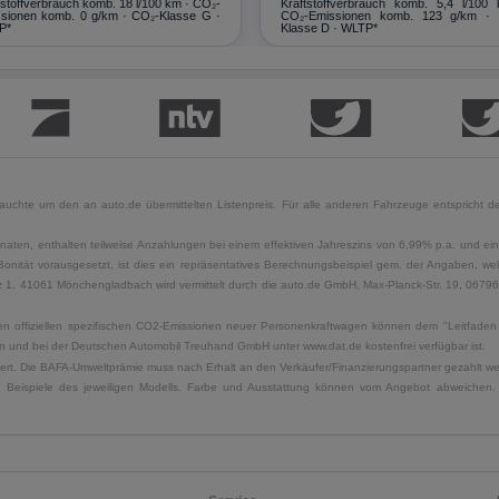
tstoffverbrauch komb. 18 l/100 km · CO₂-
Kraftstoffverbrauch komb. 5,4 l/100
sionen komb. 0 g/km · CO₂-Klasse G ·
CO₂-Emissionen komb. 123 g/km ·
P*
Klasse D · WLTP*
uchte um den an auto.de übermittelten Listenpreis. Für alle anderen Fahrzeuge entspricht der
naten, enthalten teilweise Anzahlungen bei einem effektiven Jahreszins von 6,99% p.a. und ein
Bonität vorausgesetzt, ist dies ein repräsentatives Berechnungsbeispiel gem. der Angaben, w
, 41061 Mönchengladbach wird vermittelt durch die auto.de GmbH, Max-Planck-Str. 19, 06796 Sa
u den offiziellen spezifischen CO2-Emissionen neuer Personenkraftwagen können dem "Leitfad
 und bei der Deutschen Automobil Treuhand GmbH unter www.dat.de kostenfrei verfügbar ist.
uliert. Die BAFA-Umweltprämie muss nach Erhalt an den Verkäufer/Finanzierungspartner gezahlt w
. Beispiele des jeweiligen Modells. Farbe und Ausstattung können vom Angebot abweichen. 