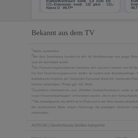
Kraftstoffverbrauch komb. 5,8 l/100 km ·
Kraf
CO₂-Emissionen komb. 132 g/km · CO₂-
Emis
Klasse D · WLTP*
WLT
Bekannt aus dem TV
1
MwSt. ausweisbar
2
Bei dem Streichpreis handelt es sich für Neufahrzeuge und junge Gebra
auto.de übermittelt wurde.
3
Die Finanzierungskonditionen beziehen sich auf eine Laufzeit von 60 Mo
Für Ihre Finanzierungswünsche stellen wir zudem eine Bonitätsanfrage. 
freibleibende Angebot der Santander Consumer Bank AG, Santander-Platz 1
Irrtümer vorbehalten. Preise ggf. inkl. MwSt.
*
Zusätzliche Informationen zum offiziellen Kraftstoffverbrauch sowie z
neuer Personenkraftwagen" entnommen werden, der in den Verkaufsstellen
**
Die Umweltprämie des BAFA ist im Preis und in der Rate bereits einkalk
Die verwendeten Bilder zeigen Fahrzeuge der jeweiligen Verkäufer bzw
vorbehalten.
AUTO.DE | Deutschlands Großes Autoportal