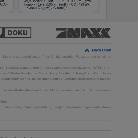
 km ·
49,9 kWh/100 km
+ 19,9 l/100 km (gew.,
 CO₂-
komb.) · 19,9 l/100 km (entl.) · CO₂ 499 g/km
· Klasse G (gew.) / G (entl.)*
Nach Oben
 Streichpreis dem höchsten Preis für das jeweilige Fahrzeug, der jemals an
em Sollzinssatz (gebunden für die gesamte Vertragslaufzeit) von 6,78% p. a..
elches 2/3 aller Kunden, im Sinne des § 17a Abs. 4 PangV, erhalten. Dieses
ndersdorf-Brehna, die als ungebundener Vermittler nicht beratend tätig ist.
en über den Kraftstoffverbrauch, die CO2-Emissionen und den Stromverbrauch
erden.
Kostenpflichtige Sonderausstattung möglich. Preisänderungen und Irrtümer