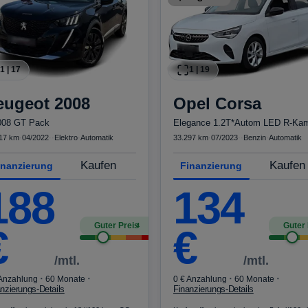
1
|
17
1
|
19
eugeot
2008
Opel
Corsa
008 GT Pack
17 km
·
04/2022
·
·
Elektro
·
Automatik
33.297 km
·
07/2023
·
·
Benzin
·
Automatik
Kaufen
Kaufen
inanzierung
Finanzierung
188
134
Guter Preis
Guter 
4
€
€
/mtl.
/mtl.
·
·
·
·
 Anzahlung
60 Monate
0 € Anzahlung
60 Monate
nzierungs-Details
Finanzierungs-Details