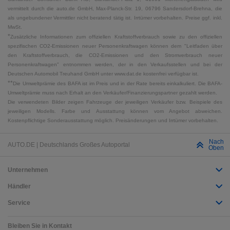
vermittelt durch die auto.de GmbH, Max-Planck-Str. 19, 06796 Sandersdorf-Brehna, die
als ungebundener Vermittler nicht beratend tätig ist. Irrtümer vorbehalten. Preise ggf. inkl.
MwSt.
*
Zusätzliche Informationen zum offiziellen Kraftstoffverbrauch sowie zu den offiziellen
spezifischen CO2-Emissionen neuer Personenkraftwagen können dem "Leitfaden über
den Kraftstoffverbrauch, die CO2-Emissionen und den Stromverbrauch neuer
Personenkraftwagen" entnommen werden, der in den Verkaufsstellen und bei der
Deutschen Automobil Treuhand GmbH unter www.dat.de kostenfrei verfügbar ist.
**
Die Umweltprämie des BAFA ist im Preis und in der Rate bereits einkalkuliert. Die BAFA-
Umweltprämie muss nach Erhalt an den Verkäufer/Finanzierungspartner gezahlt werden.
Die verwendeten Bilder zeigen Fahrzeuge der jeweiligen Verkäufer bzw. Beispiele des
jeweiligen Modells. Farbe und Ausstattung können vom Angebot abweichen.
Kostenpflichtige Sonderausstattung möglich. Preisänderungen und Irrtümer vorbehalten.
Nach
AUTO.DE | Deutschlands Großes Autoportal
Oben
Unternehmen
Händler
Service
Bleiben Sie in Kontakt