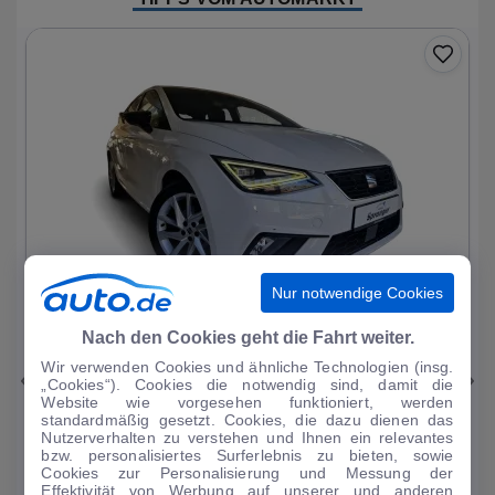
Nur notwendige Cookies
1
|
25
Nach den Cookies geht die Fahrt weiter.
Wir verwenden Cookies und ähnliche Technologien (insg.
Seat
Ibiza
„Cookies“). Cookies die notwendig sind, damit die
Website wie vorgesehen funktioniert, werden
FR 1.0 TSI 7-Gang DSG Virtual Cockpit Sitz
standardmäßig gesetzt. Cookies, die dazu dienen das
Nutzerverhalten zu verstehen und Ihnen ein relevantes
34.166 km
·
11/2023
·
·
Benzin
·
Automatik
bzw. personalisiertes Surferlebnis zu bieten, sowie
Cookies zur Personalisierung und Messung der
Finanzierung
Kaufen
Effektivität von Werbung auf unserer und anderen