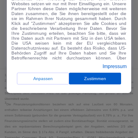
Websites setzen wir nur mit Ihrer Einwilligung ein. Unsere
173
€
Partner führen diese Daten möglicherweise mit weiteren
Daten zusammen, die Sie ihnen bereitgestellt oder die
Guter Preis
4
sie im Rahmen Ihrer Nutzung gesammelt haben. Durch
/mtl.
Klick auf "Zustimmen" akzeptieren Sie alle Cookies und
die beschriebene Verarbeitung Ihrer Daten. Bevor Sie
·
·
Finanzierungs-Details
0 € Anzahlung
48 Monate
Ihre Zustimmung erteilen, beachten Sie bitte, dass wir
Ihre Daten auch mit Partnern mit Sitz in den USA teilen.
Die USA weisen kein mit der EU vergleichbares
Angebot anfragen
Rate anpassen
Datenschutzniveau auf. Es besteht das Risiko, dass US-
Behörden Zugriff auf Ihre Daten haben und Sie Ihre
Kraftstoffverbrauch komb. 5,8 l/100 km · CO₂-Emissionen komb. 132 g/km
Betroffenenrechte nicht durchsetzen können. Über
· CO₂-Klasse D · WLTP*
"Anpassen" können Sie Ihre Einwilligungen individuell
Impressum
anpassen. Dies ist auch später jederzeit im Bereich
Cookie-Richtlinie
möglich. Weitere Informationen finden
1
MwSt. ausweisbar
Sie in unserer
Datenschutzerklärung
.
Anpassen
Zustimmen
2
Bei dem Streichpreis handelt es sich für Neufahrzeuge und junge Gebrauchte um den
an auto.de übermittelten Listenpreis. Für alle anderen Fahrzeuge entspricht der
Streichpreis dem höchsten Preis für das jeweilige Fahrzeug, der jemals an auto.de
übermittelt wurde.
3
Die Finanzierungskonditionen beziehen sich auf eine Laufzeit von 60 Monaten,
enthalten teilweise Anzahlungen bei einem effektiven Jahreszins von 6,99% p.a. und
einem Sollzinssatz (gebunden für die gesamte Vertragslaufzeit) von 6,78% p. a.. Für Ihre
Finanzierungswünsche stellen wir zudem eine Bonitätsanfrage. Bonität vorausgesetzt, ist
dies ein repräsentatives Berechnungsbeispiel gem. der Angaben, welches 2/3 aller
Kunden, im Sinne des § 17a Abs. 4 PangV, erhalten. Dieses freibleibende Angebot der
Santander Consumer Bank AG, Santander-Platz 1, 41061 Mönchengladbach wird