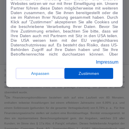
Websites setzen wir nur mit Ihrer Einwilligung ein. Unsere
173
€
Partner führen diese Daten möglicherweise mit weiteren
Daten zusammen, die Sie ihnen bereitgestellt oder die
Guter Preis
4
sie im Rahmen Ihrer Nutzung gesammelt haben. Durch
/mtl.
Klick auf "Zustimmen" akzeptieren Sie alle Cookies und
die beschriebene Verarbeitung Ihrer Daten. Bevor Sie
·
·
Finanzierungs-Details
0 € Anzahlung
48 Monate
Ihre Zustimmung erteilen, beachten Sie bitte, dass wir
Ihre Daten auch mit Partnern mit Sitz in den USA teilen.
Die USA weisen kein mit der EU vergleichbares
Angebot anfragen
Rate anpassen
Datenschutzniveau auf. Es besteht das Risiko, dass US-
Behörden Zugriff auf Ihre Daten haben und Sie Ihre
Kraftstoffverbrauch komb. 5,8 l/100 km · CO₂-Emissionen komb. 132 g/km
Betroffenenrechte nicht durchsetzen können. Über
· CO₂-Klasse D · WLTP*
"Anpassen" können Sie Ihre Einwilligungen individuell
Impressum
anpassen. Dies ist auch später jederzeit im Bereich
Cookie-Richtlinie
möglich. Weitere Informationen finden
1
MwSt. ausweisbar
Sie in unserer
Datenschutzerklärung
.
Anpassen
Zustimmen
2
Bei dem Streichpreis handelt es sich für Neufahrzeuge und junge Gebrauchte um den
an auto.de übermittelten Listenpreis. Für alle anderen Fahrzeuge entspricht der
Streichpreis dem höchsten Preis für das jeweilige Fahrzeug, der jemals an auto.de
übermittelt wurde.
3
Die Finanzierungskonditionen beziehen sich auf eine Laufzeit von 60 Monaten,
enthalten teilweise Anzahlungen bei einem effektiven Jahreszins von 6,99% p.a. und
einem Sollzinssatz (gebunden für die gesamte Vertragslaufzeit) von 6,78% p. a.. Für Ihre
Finanzierungswünsche stellen wir zudem eine Bonitätsanfrage. Bonität vorausgesetzt, ist
dies ein repräsentatives Berechnungsbeispiel gem. der Angaben, welches 2/3 aller
Kunden, im Sinne des § 17a Abs. 4 PangV, erhalten. Dieses freibleibende Angebot der
Santander Consumer Bank AG, Santander-Platz 1, 41061 Mönchengladbach wird