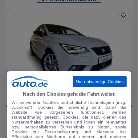
Nur notwendige Cookies
1
|
25
Nach den Cookies geht die Fahrt weiter.
Wir verwenden Cookies und ähnliche Technologien (insg.
Seat
Ibiza
„Cookies“). Cookies die notwendig sind, damit die
Website wie vorgesehen funktioniert, werden
FR 1.0 TSI 7-Gang DSG Virtual Cockpit Sitz
standardmäßig gesetzt. Cookies, die dazu dienen das
Nutzerverhalten zu verstehen und Ihnen ein relevantes
34.166 km
·
11/2023
·
·
Benzin
·
Automatik
bzw. personalisiertes Surferlebnis zu bieten, sowie
Cookies zur Personalisierung und Messung der
Finanzierung
Kaufen
Effektivität von Werbung auf unserer und anderen