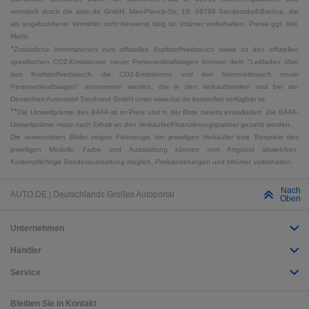
vermittelt durch die auto.de GmbH, Max-Planck-Str. 19, 06796 Sandersdorf-Brehna, die
als ungebundener Vermittler nicht beratend tätig ist. Irrtümer vorbehalten. Preise ggf. inkl.
MwSt.
*
Zusätzliche Informationen zum offiziellen Kraftstoffverbrauch sowie zu den offiziellen
spezifischen CO2-Emissionen neuer Personenkraftwagen können dem "Leitfaden über
den Kraftstoffverbrauch, die CO2-Emissionen und den Stromverbrauch neuer
Personenkraftwagen" entnommen werden, der in den Verkaufsstellen und bei der
Deutschen Automobil Treuhand GmbH unter www.dat.de kostenfrei verfügbar ist.
**
Die Umweltprämie des BAFA ist im Preis und in der Rate bereits einkalkuliert. Die BAFA-
Umweltprämie muss nach Erhalt an den Verkäufer/Finanzierungspartner gezahlt werden.
Die verwendeten Bilder zeigen Fahrzeuge der jeweiligen Verkäufer bzw. Beispiele des
jeweiligen Modells. Farbe und Ausstattung können vom Angebot abweichen.
Kostenpflichtige Sonderausstattung möglich. Preisänderungen und Irrtümer vorbehalten.
Nach
AUTO.DE | Deutschlands Großes Autoportal
Oben
Unternehmen
Händler
Service
Bleiben Sie in Kontakt