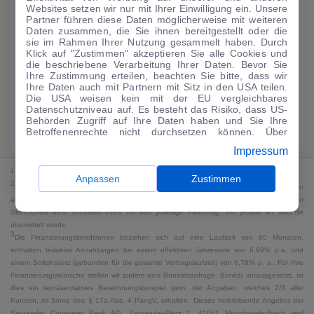
Websites setzen wir nur mit Ihrer Einwilligung ein. Unsere
112
€
Partner führen diese Daten möglicherweise mit weiteren
Daten zusammen, die Sie ihnen bereitgestellt oder die
Guter Preis
4
sie im Rahmen Ihrer Nutzung gesammelt haben. Durch
/mtl.
Klick auf "Zustimmen" akzeptieren Sie alle Cookies und
die beschriebene Verarbeitung Ihrer Daten. Bevor Sie
·
·
Finanzierungs-Details
0 € Anzahlung
60 Monate
Ihre Zustimmung erteilen, beachten Sie bitte, dass wir
Ihre Daten auch mit Partnern mit Sitz in den USA teilen.
Die USA weisen kein mit der EU vergleichbares
Angebot anfragen
Rate anpassen
Datenschutzniveau auf. Es besteht das Risiko, dass US-
Behörden Zugriff auf Ihre Daten haben und Sie Ihre
Kraftstoffverbrauch komb. 4,7 l/100 km · CO₂-Emissionen komb. 107 g/km
Betroffenenrechte nicht durchsetzen können. Über
· CO₂-Klasse G · WLTP*
"Anpassen" können Sie Ihre Einwilligungen individuell
Impressum
anpassen. Dies ist auch später jederzeit im Bereich
Cookie-Richtlinie
möglich. Weitere Informationen finden
1
MwSt. ausweisbar
Sie in unserer
Datenschutzerklärung
.
Anpassen
Zustimmen
2
Bei dem Streichpreis handelt es sich für Neufahrzeuge und junge Gebrauchte um den
an auto.de übermittelten Listenpreis. Für alle anderen Fahrzeuge entspricht der
Streichpreis dem höchsten Preis für das jeweilige Fahrzeug, der jemals an auto.de
übermittelt wurde.
3
Die Finanzierungskonditionen beziehen sich auf eine Laufzeit von 60 Monaten,
enthalten teilweise Anzahlungen bei einem effektiven Jahreszins von 6,99% p.a. und
einem Sollzinssatz (gebunden für die gesamte Vertragslaufzeit) von 6,78% p. a.. Für Ihre
Finanzierungswünsche stellen wir zudem eine Bonitätsanfrage. Bonität vorausgesetzt, ist
dies ein repräsentatives Berechnungsbeispiel gem. der Angaben, welches 2/3 aller
Kunden, im Sinne des § 17a Abs. 4 PangV, erhalten. Dieses freibleibende Angebot der
Santander Consumer Bank AG, Santander-Platz 1, 41061 Mönchengladbach wird