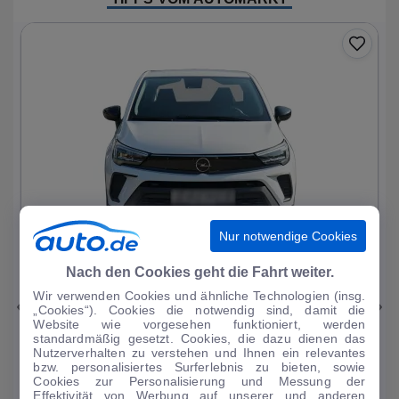
Nur notwendige Cookies
1
|
14
Nach den Cookies geht die Fahrt weiter.
Wir verwenden Cookies und ähnliche Technologien (insg.
Opel
Crossland X
„Cookies“). Cookies die notwendig sind, damit die
Website wie vorgesehen funktioniert, werden
EDITION TOP / Rü-Kamera/Sitzheiz / PDC
standardmäßig gesetzt. Cookies, die dazu dienen das
Nutzerverhalten zu verstehen und Ihnen ein relevantes
55.670 km
·
11/2021
·
·
Benzin
·
Manuell
bzw. personalisiertes Surferlebnis zu bieten, sowie
Cookies zur Personalisierung und Messung der
Finanzierung
Kaufen
Effektivität von Werbung auf unserer und anderen