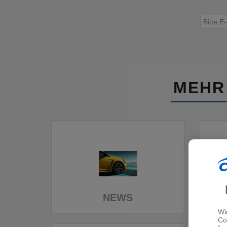
MEHR
NEWS
Wi
Co