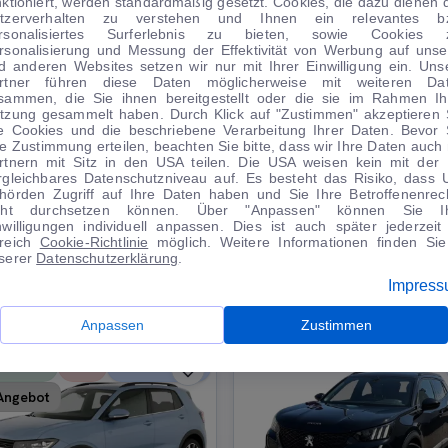
nktioniert, werden standardmäßig gesetzt. Cookies, die dazu dienen 
tzerverhalten zu verstehen und Ihnen ein relevantes b
rsonalisiertes Surferlebnis zu bieten, sowie Cookies 
rsonalisierung und Messung der Effektivität von Werbung auf unse
d anderen Websites setzen wir nur mit Ihrer Einwilligung ein. Uns
rtner führen diese Daten möglicherweise mit weiteren Da
sammen, die Sie ihnen bereitgestellt oder die sie im Rahmen Ih
tzung gesammelt haben. Durch Klick auf "Zustimmen" akzeptieren 
le Cookies und die beschriebene Verarbeitung Ihrer Daten. Bevor 
WIRTSCHAFT
WOHNMOBILE
re Zustimmung erteilen, beachten Sie bitte, dass wir Ihre Daten auch 
rtnern mit Sitz in den USA teilen. Die USA weisen kein mit der
rgleichbares Datenschutzniveau auf. Es besteht das Risiko, dass 
hörden Zugriff auf Ihre Daten haben und Sie Ihre Betroffenenrec
cht durchsetzen können. Über "Anpassen" können Sie I
nwilligungen individuell anpassen. Dies ist auch später jederzeit
reich
Cookie-Richtlinie
möglich. Weitere Informationen finden Sie
serer
Datenschutzerklärung
.
TIPPS VOM AUTOMARKT
Impres
Anpassen
Zustimmen
3.342 €
−
8
%
0 € Anzahlung
Angebot