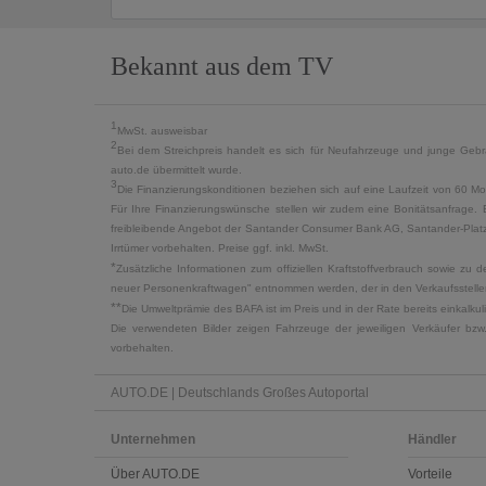
Bekannt aus dem TV
1
MwSt. ausweisbar
2
Bei dem Streichpreis handelt es sich für Neufahrzeuge und junge Gebra
auto.de übermittelt wurde.
3
Die Finanzierungskonditionen beziehen sich auf eine Laufzeit von 60 Mo
Für Ihre Finanzierungswünsche stellen wir zudem eine Bonitätsanfrage. 
freibleibende Angebot der Santander Consumer Bank AG, Santander-Platz 1
Irrtümer vorbehalten. Preise ggf. inkl. MwSt.
*
Zusätzliche Informationen zum offiziellen Kraftstoffverbrauch sowie z
neuer Personenkraftwagen" entnommen werden, der in den Verkaufsstellen
**
Die Umweltprämie des BAFA ist im Preis und in der Rate bereits einkalk
Die verwendeten Bilder zeigen Fahrzeuge der jeweiligen Verkäufer bzw
vorbehalten.
AUTO.DE | Deutschlands Großes Autoportal
Unternehmen
Händler
Über AUTO.DE
Vorteile