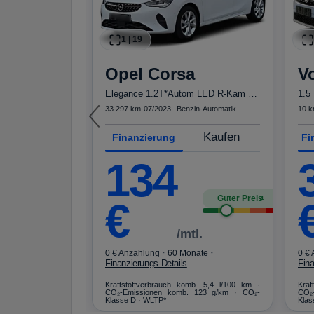
1
|
19
oq
Opel
Corsa
V
1.5 TSI DSG Tour ACC LED NAVI SHZ KAMERA
Elegance 1.2T*Autom LED R-Kam Tempo Blueto...
1.5
in
·
Automatik
33.297 km
·
07/2023
·
·
Benzin
·
Automatik
10 
Kaufen
Kaufen
Finanzierung
Fi
134
Guter Preis
Guter Preis
4
4
€
l.
/mtl.
·
·
·
nate
0 € Anzahlung
60 Monate
0 €
Finanzierungs-Details
Fina
mb. 7,1 l/100 km ·
Kraftstoffverbrauch komb. 5,4 l/100 km ·
Kraf
 159 g/km · CO₂-
CO₂-Emissionen komb. 123 g/km · CO₂-
CO₂
Klasse D · WLTP*
Klas