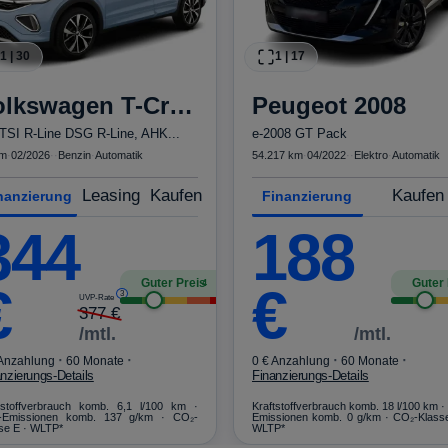
1
|
30
1
|
17
olkswagen
T-Cross
Peugeot
2008
 TSI R-Line DSG R-Line, AHK...
e-2008 GT Pack
km
·
02/2026
·
·
Benzin
·
Automatik
54.217 km
·
04/2022
·
·
Elektro
·
Automatik
Leasing
Kaufen
Kaufen
nanzierung
Finanzierung
344
188
Guter Preis
Guter 
4
€
€
3
UVP-Rate
377
€
/mtl.
/mtl.
·
·
·
·
 Anzahlung
60 Monate
0 € Anzahlung
60 Monate
nzierungs-Details
Finanzierungs-Details
tstoffverbrauch komb. 6,1 l/100 km ·
Kraftstoffverbrauch komb. 18 l/100 km ·
-Emissionen komb. 137 g/km · CO₂-
Emissionen komb. 0 g/km · CO₂-Klass
se E · WLTP*
WLTP*