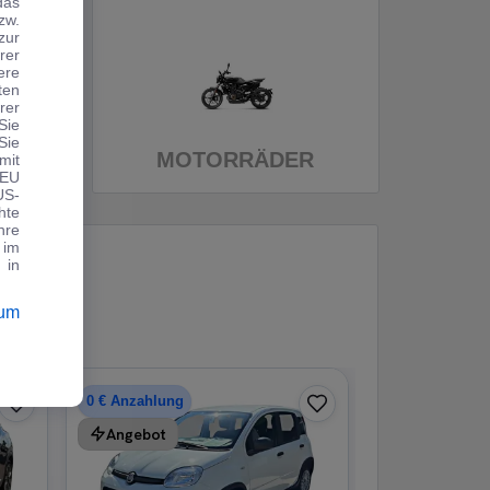
das
zw.
zur
rer
ere
ten
rer
Sie
Sie
MOTORRÄDER
mit
 EU
US-
hte
hre
 im
 in
sum
0 € Anzahlung
Angebot