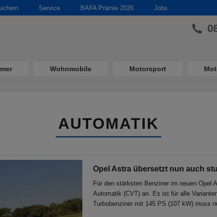
sichern
Service
BAFA Prämie 2026
Jobs
0
imer
Wohnmobile
Motorsport
Mot
AUTOMATIK
Opel Astra übersetzt nun auch st
Für den stärksten Benziner im neuen Opel A
Automatik (CVT) an. Es ist für alle Varianten
Turbobenziner mit 145 PS (107 kW) muss n