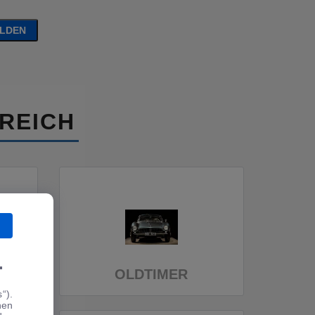
ELDEN
REICH
.
OLDTIMER
“).
hen