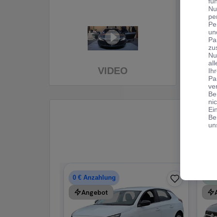
fu
Nu
pe
Pe
un
Pa
zu
Nu
al
VIDEO
Ih
Pa
ve
Be
ni
Ei
Be
un
−
0 € Anzahlung
Angebot