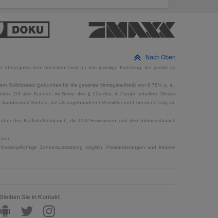
Nach Oben
 Streichpreis dem höchsten Preis für das jeweilige Fahrzeug, der jemals an
em Sollzinssatz (gebunden für die gesamte Vertragslaufzeit) von 6,78% p. a..
elches 2/3 aller Kunden, im Sinne des § 17a Abs. 4 PangV, erhalten. Dieses
ndersdorf-Brehna, die als ungebundener Vermittler nicht beratend tätig ist.
en über den Kraftstoffverbrauch, die CO2-Emissionen und den Stromverbrauch
erden.
Kostenpflichtige Sonderausstattung möglich. Preisänderungen und Irrtümer
Bleiben Sie in Kontakt