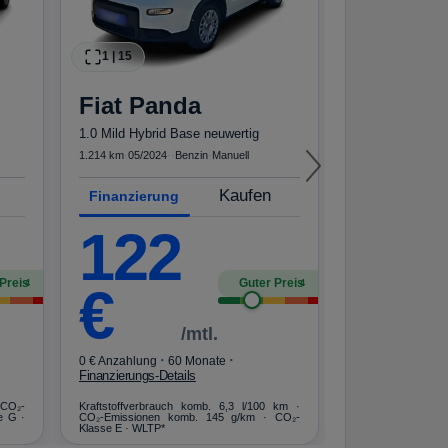
1
|
15
1
|
20
Fiat
Panda
Nissan
1.0 Mild Hybrid Base neuwertig
1.0 DIG-T DCT 
1.214 km
·
05/2024
·
·
Benzin
·
Manuell
20.810 km
·
03/2025
Kaufen
Finanzierung
Finanzierun
122
18
Preis
Guter Preis
4
4
€
€
/mtl.
·
·
·
0 € Anzahlung
60 Monate
0 € Anzahlung
Finanzierungs-Details
Finanzierungs-De
 CO₂-
Kraftstoffverbrauch komb. 6,3 l/100 km ·
Kraftstoffverbrau
e G ·
CO₂-Emissionen komb. 145 g/km · CO₂-
CO₂-Emissionen 
Klasse E · WLTP*
Klasse G · WLTP*