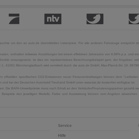
uchte um den an auto.de übermittelten Listenpreis. Für alle anderen Fahrzeuge entspricht der
naten, enthalten teilweise Anzahlungen bei einem effektiven Jahreszins von 6,99% p.a. und ein
Bonität vorausgesetzt, ist dies ein repräsentatives Berechnungsbeispiel gem. der Angaben, w
, 41061 Mönchengladbach wird vermittelt durch die auto.de GmbH, Max-Planck-Str. 19, 06796 Sa
u den offiziellen spezifischen CO2-Emissionen neuer Personenkraftwagen können dem "Leitfad
 und bei der Deutschen Automobil Treuhand GmbH unter www.dat.de kostenfrei verfügbar ist.
uliert. Die BAFA-Umweltprämie muss nach Erhalt an den Verkäufer/Finanzierungspartner gezahlt w
. Beispiele des jeweiligen Modells. Farbe und Ausstattung können vom Angebot abweichen. 
Service
Hilfe