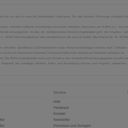
uchte um den an auto.de übermittelten Listenpreis. Für alle anderen Fahrzeuge entspricht der
naten, enthalten teilweise Anzahlungen bei einem effektiven Jahreszins von 6,99% p.a. und ein
Bonität vorausgesetzt, ist dies ein repräsentatives Berechnungsbeispiel gem. der Angaben, w
, 41061 Mönchengladbach wird vermittelt durch die auto.de GmbH, Max-Planck-Str. 19, 06796 Sa
u den offiziellen spezifischen CO2-Emissionen neuer Personenkraftwagen können dem "Leitfad
 und bei der Deutschen Automobil Treuhand GmbH unter www.dat.de kostenfrei verfügbar ist.
uliert. Die BAFA-Umweltprämie muss nach Erhalt an den Verkäufer/Finanzierungspartner gezahlt w
. Beispiele des jeweiligen Modells. Farbe und Ausstattung können vom Angebot abweichen. 
Service
Hilfe
Feedback
Kontakt
ler
Newsletter
ler
Formulare und Vorlagen