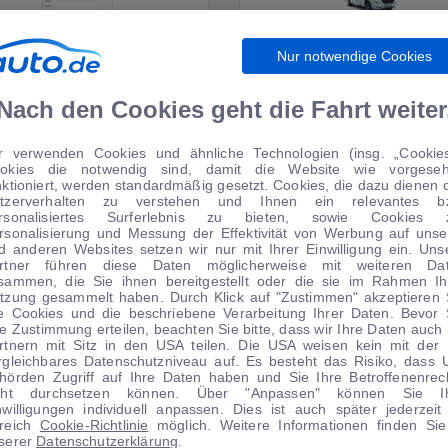
Nur notwendige Cookies
WIRTSCHAFT
WOHNMOBILE
Nach den Cookies geht die Fahrt weiter
r verwenden Cookies und ähnliche Technologien (insg. „Cookies
okies die notwendig sind, damit die Website wie vorgese
TIPPS VOM AUTOMARKT
nktioniert, werden standardmäßig gesetzt. Cookies, die dazu dienen 
tzerverhalten zu verstehen und Ihnen ein relevantes b
rsonalisiertes Surferlebnis zu bieten, sowie Cookies 
rsonalisierung und Messung der Effektivität von Werbung auf unse
d anderen Websites setzen wir nur mit Ihrer Einwilligung ein. Uns
rtner führen diese Daten möglicherweise mit weiteren Da
sammen, die Sie ihnen bereitgestellt oder die sie im Rahmen Ih
tzung gesammelt haben. Durch Klick auf "Zustimmen" akzeptieren 
le Cookies und die beschriebene Verarbeitung Ihrer Daten. Bevor 
re Zustimmung erteilen, beachten Sie bitte, dass wir Ihre Daten auch 
rtnern mit Sitz in den USA teilen. Die USA weisen kein mit der
rgleichbares Datenschutzniveau auf. Es besteht das Risiko, dass 
hörden Zugriff auf Ihre Daten haben und Sie Ihre Betroffenenrec
cht durchsetzen können. Über "Anpassen" können Sie I
nwilligungen individuell anpassen. Dies ist auch später jederzeit
1
|
13
1
|
25
reich
Cookie-Richtlinie
möglich. Weitere Informationen finden Sie
serer
Datenschutzerklärung
.