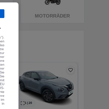
MOTORRÄDER
.
“).
hen
das
zw.
zur
rer
ere
ten
rer
0 € Anzahlung
Sie
Sie
Angebot
mit
 EU
US-
hte
hre
 im
1
|
20
1
|
19
 in