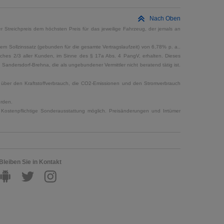
Nach Oben
 Streichpreis dem höchsten Preis für das jeweilige Fahrzeug, der jemals an
em Sollzinssatz (gebunden für die gesamte Vertragslaufzeit) von 6,78% p. a..
elches 2/3 aller Kunden, im Sinne des § 17a Abs. 4 PangV, erhalten. Dieses
ndersdorf-Brehna, die als ungebundener Vermittler nicht beratend tätig ist.
en über den Kraftstoffverbrauch, die CO2-Emissionen und den Stromverbrauch
erden.
Kostenpflichtige Sonderausstattung möglich. Preisänderungen und Irrtümer
Bleiben Sie in Kontakt