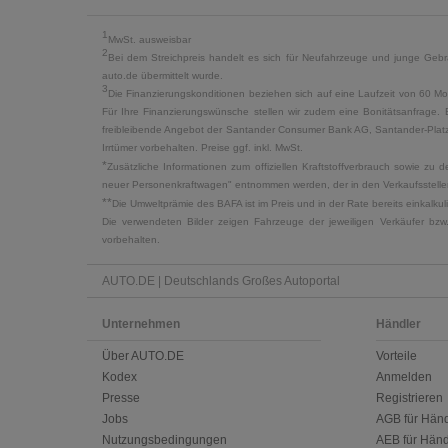
1
MwSt. ausweisbar
2
Bei dem Streichpreis handelt es sich für Neufahrzeuge und junge Gebra
auto.de übermittelt wurde.
3
Die Finanzierungskonditionen beziehen sich auf eine Laufzeit von 60 Mo
Für Ihre Finanzierungswünsche stellen wir zudem eine Bonitätsanfrage. 
freibleibende Angebot der Santander Consumer Bank AG, Santander-Platz 1
Irrtümer vorbehalten. Preise ggf. inkl. MwSt.
*
Zusätzliche Informationen zum offiziellen Kraftstoffverbrauch sowie z
neuer Personenkraftwagen" entnommen werden, der in den Verkaufsstellen
**
Die Umweltprämie des BAFA ist im Preis und in der Rate bereits einkalk
Die verwendeten Bilder zeigen Fahrzeuge der jeweiligen Verkäufer bzw
vorbehalten.
AUTO.DE | Deutschlands Großes Autoportal
Unternehmen
Händler
Über AUTO.DE
Vorteile
Kodex
Anmelden
Presse
Registrieren
Jobs
AGB für Händ
Nutzungsbedingungen
AEB für Händ