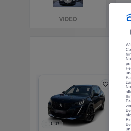
VIDEO
Wi
Co
fu
Nu
pe
Pe
un
Pa
zu
Nu
al
Ih
Pa
ve
Be
ni
Ei
1
|
17
Be
un