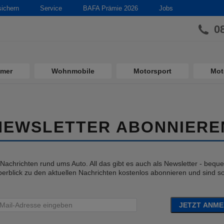
sichern
Service
BAFA Prämie 2026
Jobs
0
imer
Wohnmobile
Motorsport
Mot
NEWSLETTER ABONNIERE
e Nachrichten rund ums Auto. All das gibt es auch als Newsletter - bequem
erblick zu den aktuellen Nachrichten kostenlos abonnieren und sind so 
JETZT ANM