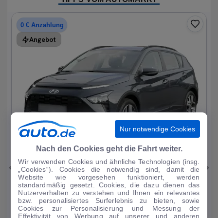
0 € Anzahlung
Angebot
Nur notwendige Cookies
1
|
15
Nach den Cookies geht die Fahrt weiter.
Wir verwenden Cookies und ähnliche Technologien (insg.
Hyundai
Bayon
„Cookies“). Cookies die notwendig sind, damit die
Website wie vorgesehen funktioniert, werden
1.0 T-GDI Trend Mild-Hybrid DAB/Sitzhzg.
standardmäßig gesetzt. Cookies, die dazu dienen das
Nutzerverhalten zu verstehen und Ihnen ein relevantes
19.196 km
·
08/2023
·
·
Benzin
·
Automatik
bzw. personalisiertes Surferlebnis zu bieten, sowie
Cookies zur Personalisierung und Messung der
Finanzierung
Kaufen
Effektivität von Werbung auf unserer und anderen