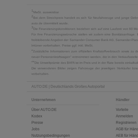
1
MwSt. ausweisbar
2
Bei dem Streichpreis handelt es sich für Neufahrzeuge und junge Gebra
auto.de übermittelt wurde.
3
Die Finanzierungskonditionen beziehen sich auf eine Laufzeit von 60 Mo
Für Ihre Finanzierungswünsche stellen wir zudem eine Bonitätsanfrage. 
freibleibende Angebot der Santander Consumer Bank AG, Santander-Platz 1
Irrtümer vorbehalten. Preise ggf. inkl. MwSt.
*
Zusätzliche Informationen zum offiziellen Kraftstoffverbrauch sowie z
neuer Personenkraftwagen" entnommen werden, der in den Verkaufsstellen
**
Die Umweltprämie des BAFA ist im Preis und in der Rate bereits einkalk
Die verwendeten Bilder zeigen Fahrzeuge der jeweiligen Verkäufer bzw
vorbehalten.
AUTO.DE | Deutschlands Großes Autoportal
Unternehmen
Händler
Über AUTO.DE
Vorteile
Kodex
Anmelden
Presse
Registrieren
Jobs
AGB für Händ
Nutzungsbedingungen
AEB für Händ