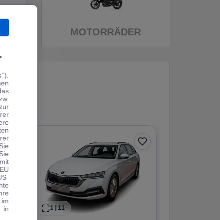
MOTORRÄDER
.
“).
hen
das
zw.
zur
rer
ere
ten
rer
Sie
Sie
mit
 EU
US-
hte
hre
 im
1
|
11
1
|
20
 in