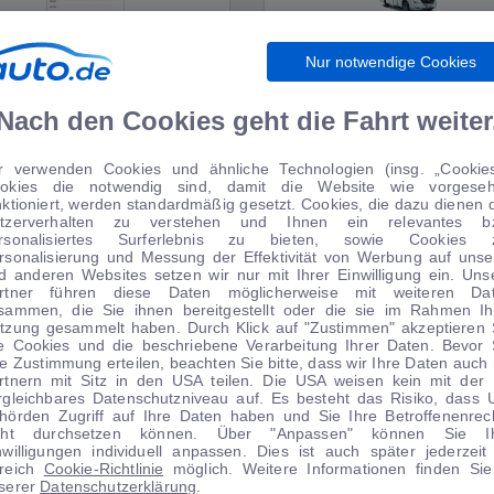
Nur notwendige Cookies
WIRTSCHAFT
WOHNMOBILE
Nach den Cookies geht die Fahrt weiter
r verwenden Cookies und ähnliche Technologien (insg. „Cookies
okies die notwendig sind, damit die Website wie vorgese
TIPPS VOM AUTOMARKT
nktioniert, werden standardmäßig gesetzt. Cookies, die dazu dienen 
tzerverhalten zu verstehen und Ihnen ein relevantes b
rsonalisiertes Surferlebnis zu bieten, sowie Cookies 
rsonalisierung und Messung der Effektivität von Werbung auf unse
d anderen Websites setzen wir nur mit Ihrer Einwilligung ein. Uns
rtner führen diese Daten möglicherweise mit weiteren Da
sammen, die Sie ihnen bereitgestellt oder die sie im Rahmen Ih
tzung gesammelt haben. Durch Klick auf "Zustimmen" akzeptieren 
le Cookies und die beschriebene Verarbeitung Ihrer Daten. Bevor 
re Zustimmung erteilen, beachten Sie bitte, dass wir Ihre Daten auch 
rtnern mit Sitz in den USA teilen. Die USA weisen kein mit der
rgleichbares Datenschutzniveau auf. Es besteht das Risiko, dass 
hörden Zugriff auf Ihre Daten haben und Sie Ihre Betroffenenrec
cht durchsetzen können. Über "Anpassen" können Sie I
nwilligungen individuell anpassen. Dies ist auch später jederzeit
1
|
17
1
|
13
reich
Cookie-Richtlinie
möglich. Weitere Informationen finden Sie
serer
Datenschutzerklärung
.