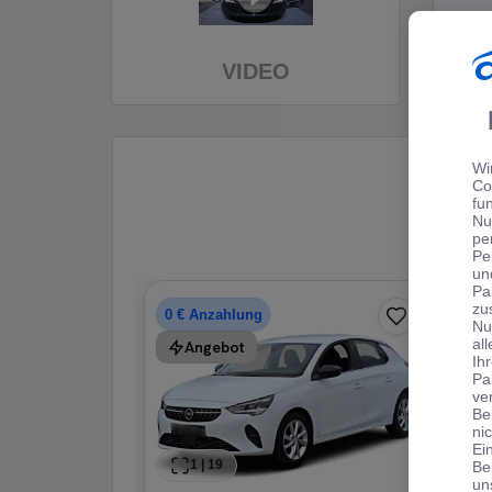
VIDEO
Wi
Co
fu
Nu
pe
Pe
un
Pa
zu
0 € Anzahlung
0 € Anzahlung
Nu
al
Angebot
Ih
Pa
ve
Be
ni
Ei
1
|
19
Be
un