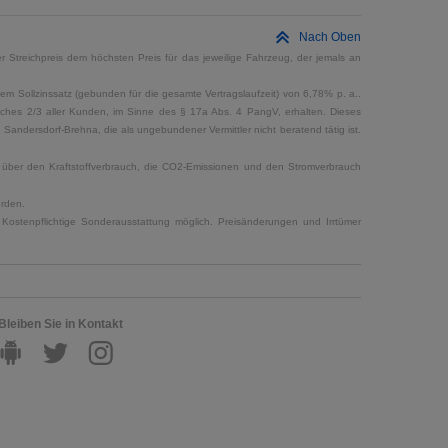
Nach Oben
 Streichpreis dem höchsten Preis für das jeweilige Fahrzeug, der jemals an
em Sollzinssatz (gebunden für die gesamte Vertragslaufzeit) von 6,78% p. a..
elches 2/3 aller Kunden, im Sinne des § 17a Abs. 4 PangV, erhalten. Dieses
ndersdorf-Brehna, die als ungebundener Vermittler nicht beratend tätig ist.
en über den Kraftstoffverbrauch, die CO2-Emissionen und den Stromverbrauch
erden.
Kostenpflichtige Sonderausstattung möglich. Preisänderungen und Irrtümer
Bleiben Sie in Kontakt