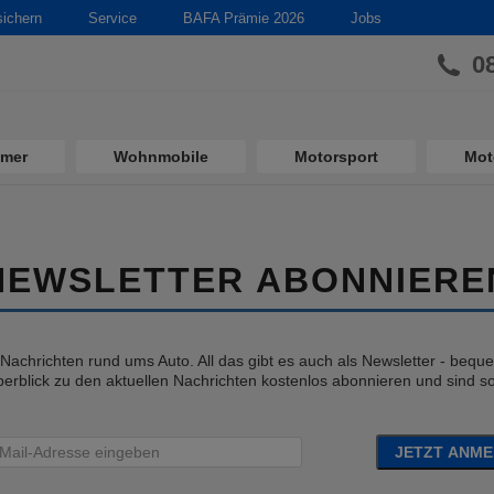
sichern
Service
BAFA Prämie 2026
Jobs
0
imer
Wohnmobile
Motorsport
Mot
NEWSLETTER ABONNIERE
e Nachrichten rund ums Auto. All das gibt es auch als Newsletter - bequem
erblick zu den aktuellen Nachrichten kostenlos abonnieren und sind so 
JETZT ANM