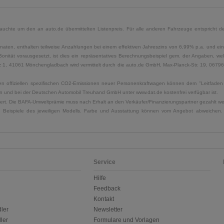
uchte um den an auto.de übermittelten Listenpreis. Für alle anderen Fahrzeuge entspricht der
naten, enthalten teilweise Anzahlungen bei einem effektiven Jahreszins von 6,99% p.a. und ein
Bonität vorausgesetzt, ist dies ein repräsentatives Berechnungsbeispiel gem. der Angaben, w
, 41061 Mönchengladbach wird vermittelt durch die auto.de GmbH, Max-Planck-Str. 19, 06796 Sa
u den offiziellen spezifischen CO2-Emissionen neuer Personenkraftwagen können dem "Leitfad
 und bei der Deutschen Automobil Treuhand GmbH unter www.dat.de kostenfrei verfügbar ist.
uliert. Die BAFA-Umweltprämie muss nach Erhalt an den Verkäufer/Finanzierungspartner gezahlt w
. Beispiele des jeweiligen Modells. Farbe und Ausstattung können vom Angebot abweichen. 
Service
Hilfe
Feedback
Kontakt
ler
Newsletter
ler
Formulare und Vorlagen