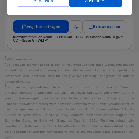
Anpassen
Zustimmen
/mtl.
·
·
Finanzierungs-Details
0 € Anzahlung
60 Monate
Angebot anfragen
Rate anpassen
Kraftstoffverbrauch komb. 18 l/100 km · CO₂-Emissionen komb. 0 g/km ·
CO₂-Klasse G · WLTP*
1
MwSt. ausweisbar
2
Bei dem Streichpreis handelt es sich für Neufahrzeuge und junge Gebrauchte um den
an auto.de übermittelten Listenpreis. Für alle anderen Fahrzeuge entspricht der
Streichpreis dem höchsten Preis für das jeweilige Fahrzeug, der jemals an auto.de
übermittelt wurde.
3
Die Finanzierungskonditionen beziehen sich auf eine Laufzeit von 60 Monaten,
enthalten teilweise Anzahlungen bei einem effektiven Jahreszins von 6,99% p.a. und
einem Sollzinssatz (gebunden für die gesamte Vertragslaufzeit) von 6,78% p. a.. Für Ihre
Finanzierungswünsche stellen wir zudem eine Bonitätsanfrage. Bonität vorausgesetzt, ist
dies ein repräsentatives Berechnungsbeispiel gem. der Angaben, welches 2/3 aller
Kunden, im Sinne des § 17a Abs. 4 PangV, erhalten. Dieses freibleibende Angebot der
Santander Consumer Bank AG, Santander-Platz 1, 41061 Mönchengladbach wird
vermittelt durch die auto.de GmbH, Max-Planck-Str. 19, 06796 Sandersdorf-Brehna, die
als ungebundener Vermittler nicht beratend tätig ist. Irrtümer vorbehalten. Preise ggf. inkl.
MwSt.