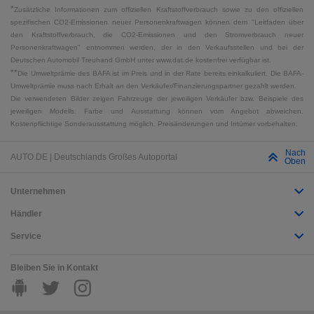
*
Zusätzliche Informationen zum offiziellen Kraftstoffverbrauch sowie zu den offiziellen
spezifischen CO2-Emissionen neuer Personenkraftwagen können dem "Leitfaden über
den Kraftstoffverbrauch, die CO2-Emissionen und den Stromverbrauch neuer
Personenkraftwagen" entnommen werden, der in den Verkaufsstellen und bei der
Deutschen Automobil Treuhand GmbH unter www.dat.de kostenfrei verfügbar ist.
**
Die Umweltprämie des BAFA ist im Preis und in der Rate bereits einkalkuliert. Die BAFA-
Umweltprämie muss nach Erhalt an den Verkäufer/Finanzierungspartner gezahlt werden.
Die verwendeten Bilder zeigen Fahrzeuge der jeweiligen Verkäufer bzw. Beispiele des
jeweiligen Modells. Farbe und Ausstattung können vom Angebot abweichen.
Kostenpflichtige Sonderausstattung möglich. Preisänderungen und Irrtümer vorbehalten.
Nach
AUTO.DE | Deutschlands Großes Autoportal
Oben
Unternehmen
Händler
Service
Bleiben Sie in Kontakt