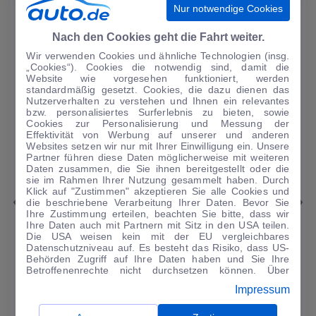
Nur notwendige Cookies
Nach den Cookies geht die Fahrt weiter.
Wir verwenden Cookies und ähnliche Technologien (insg.
„Cookies“). Cookies die notwendig sind, damit die
Website wie vorgesehen funktioniert, werden
standardmäßig gesetzt. Cookies, die dazu dienen das
Nutzerverhalten zu verstehen und Ihnen ein relevantes
bzw. personalisiertes Surferlebnis zu bieten, sowie
Cookies zur Personalisierung und Messung der
Effektivität von Werbung auf unserer und anderen
Websites setzen wir nur mit Ihrer Einwilligung ein. Unsere
Partner führen diese Daten möglicherweise mit weiteren
Daten zusammen, die Sie ihnen bereitgestellt oder die
1
|
17
sie im Rahmen Ihrer Nutzung gesammelt haben. Durch
Klick auf "Zustimmen" akzeptieren Sie alle Cookies und
Peugeot
2008
die beschriebene Verarbeitung Ihrer Daten. Bevor Sie
Ihre Zustimmung erteilen, beachten Sie bitte, dass wir
Ihre Daten auch mit Partnern mit Sitz in den USA teilen.
e-2008 GT Pack
Die USA weisen kein mit der EU vergleichbares
54.217 km
·
04/2022
·
·
Elektro
·
Automatik
Datenschutzniveau auf. Es besteht das Risiko, dass US-
Behörden Zugriff auf Ihre Daten haben und Sie Ihre
Finanzierung
Kaufen
Betroffenenrechte nicht durchsetzen können. Über
"Anpassen" können Sie Ihre Einwilligungen individuell
Impressum
188
€
anpassen. Dies ist auch später jederzeit im Bereich
Cookie-Richtlinie
möglich. Weitere Informationen finden
Guter Preis
4
Sie in unserer
Datenschutzerklärung
.