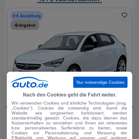
0 € Anzahlung
Angebot
Nur notwendige Cookies
1
|
19
Nach den Cookies geht die Fahrt weiter.
Wir verwenden Cookies und ähnliche Technologien (insg.
Opel
Corsa
„Cookies“). Cookies die notwendig sind, damit die
Website wie vorgesehen funktioniert, werden
Elegance 1.2T*Autom LED R-Kam Tempo Blueto...
standardmäßig gesetzt. Cookies, die dazu dienen das
Nutzerverhalten zu verstehen und Ihnen ein relevantes
33.297 km
·
07/2023
·
·
Benzin
·
Automatik
bzw. personalisiertes Surferlebnis zu bieten, sowie
Cookies zur Personalisierung und Messung der
Finanzierung
Kaufen
Effektivität von Werbung auf unserer und anderen