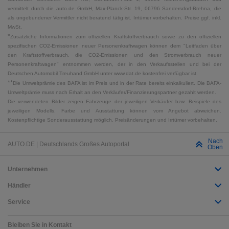
vermittelt durch die auto.de GmbH, Max-Planck-Str. 19, 06796 Sandersdorf-Brehna, die
als ungebundener Vermittler nicht beratend tätig ist. Irrtümer vorbehalten. Preise ggf. inkl.
MwSt.
*
Zusätzliche Informationen zum offiziellen Kraftstoffverbrauch sowie zu den offiziellen
spezifischen CO2-Emissionen neuer Personenkraftwagen können dem "Leitfaden über
den Kraftstoffverbrauch, die CO2-Emissionen und den Stromverbrauch neuer
Personenkraftwagen" entnommen werden, der in den Verkaufsstellen und bei der
Deutschen Automobil Treuhand GmbH unter www.dat.de kostenfrei verfügbar ist.
**
Die Umweltprämie des BAFA ist im Preis und in der Rate bereits einkalkuliert. Die BAFA-
Umweltprämie muss nach Erhalt an den Verkäufer/Finanzierungspartner gezahlt werden.
Die verwendeten Bilder zeigen Fahrzeuge der jeweiligen Verkäufer bzw. Beispiele des
jeweiligen Modells. Farbe und Ausstattung können vom Angebot abweichen.
Kostenpflichtige Sonderausstattung möglich. Preisänderungen und Irrtümer vorbehalten.
Nach
AUTO.DE | Deutschlands Großes Autoportal
Oben
Unternehmen
Händler
Service
Bleiben Sie in Kontakt