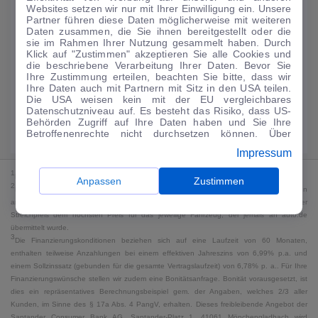
Websites setzen wir nur mit Ihrer Einwilligung ein. Unsere
134
€
Partner führen diese Daten möglicherweise mit weiteren
Daten zusammen, die Sie ihnen bereitgestellt oder die
Guter Preis
4
sie im Rahmen Ihrer Nutzung gesammelt haben. Durch
/mtl.
Klick auf "Zustimmen" akzeptieren Sie alle Cookies und
die beschriebene Verarbeitung Ihrer Daten. Bevor Sie
·
·
Finanzierungs-Details
0 € Anzahlung
60 Monate
Ihre Zustimmung erteilen, beachten Sie bitte, dass wir
Ihre Daten auch mit Partnern mit Sitz in den USA teilen.
Die USA weisen kein mit der EU vergleichbares
Angebot anfragen
Rate anpassen
Datenschutzniveau auf. Es besteht das Risiko, dass US-
Behörden Zugriff auf Ihre Daten haben und Sie Ihre
Kraftstoffverbrauch komb. 5,4 l/100 km · CO₂-Emissionen komb. 123 g/km
Betroffenenrechte nicht durchsetzen können. Über
· CO₂-Klasse D · WLTP*
"Anpassen" können Sie Ihre Einwilligungen individuell
Impressum
anpassen. Dies ist auch später jederzeit im Bereich
Cookie-Richtlinie
möglich. Weitere Informationen finden
1
MwSt. ausweisbar
Sie in unserer
Datenschutzerklärung
.
Anpassen
Zustimmen
2
Bei dem Streichpreis handelt es sich für Neufahrzeuge und junge Gebrauchte um den
an auto.de übermittelten Listenpreis. Für alle anderen Fahrzeuge entspricht der
Streichpreis dem höchsten Preis für das jeweilige Fahrzeug, der jemals an auto.de
übermittelt wurde.
3
Die Finanzierungskonditionen beziehen sich auf eine Laufzeit von 60 Monaten,
enthalten teilweise Anzahlungen bei einem effektiven Jahreszins von 6,99% p.a. und
einem Sollzinssatz (gebunden für die gesamte Vertragslaufzeit) von 6,78% p. a.. Für Ihre
Finanzierungswünsche stellen wir zudem eine Bonitätsanfrage. Bonität vorausgesetzt, ist
dies ein repräsentatives Berechnungsbeispiel gem. der Angaben, welches 2/3 aller
Kunden, im Sinne des § 17a Abs. 4 PangV, erhalten. Dieses freibleibende Angebot der
Santander Consumer Bank AG, Santander-Platz 1, 41061 Mönchengladbach wird