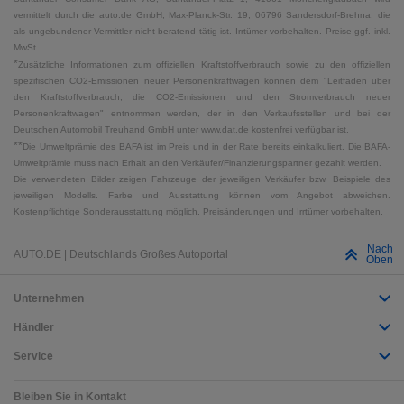
vermittelt durch die auto.de GmbH, Max-Planck-Str. 19, 06796 Sandersdorf-Brehna, die
als ungebundener Vermittler nicht beratend tätig ist. Irrtümer vorbehalten. Preise ggf. inkl.
MwSt.
*
Zusätzliche Informationen zum offiziellen Kraftstoffverbrauch sowie zu den offiziellen
spezifischen CO2-Emissionen neuer Personenkraftwagen können dem "Leitfaden über
den Kraftstoffverbrauch, die CO2-Emissionen und den Stromverbrauch neuer
Personenkraftwagen" entnommen werden, der in den Verkaufsstellen und bei der
Deutschen Automobil Treuhand GmbH unter www.dat.de kostenfrei verfügbar ist.
**
Die Umweltprämie des BAFA ist im Preis und in der Rate bereits einkalkuliert. Die BAFA-
Umweltprämie muss nach Erhalt an den Verkäufer/Finanzierungspartner gezahlt werden.
Die verwendeten Bilder zeigen Fahrzeuge der jeweiligen Verkäufer bzw. Beispiele des
jeweiligen Modells. Farbe und Ausstattung können vom Angebot abweichen.
Kostenpflichtige Sonderausstattung möglich. Preisänderungen und Irrtümer vorbehalten.
Nach
AUTO.DE | Deutschlands Großes Autoportal
Oben
Unternehmen
Händler
Service
Bleiben Sie in Kontakt