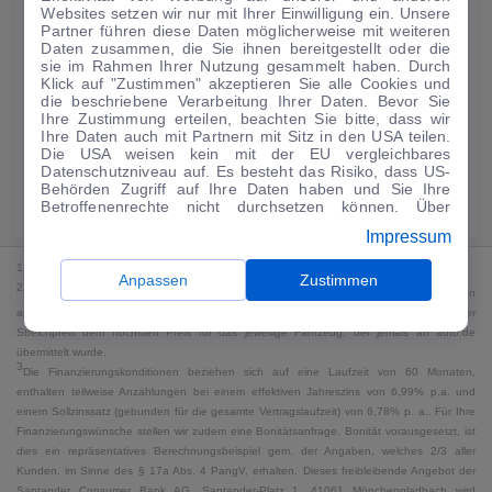
Websites setzen wir nur mit Ihrer Einwilligung ein. Unsere
173
€
Partner führen diese Daten möglicherweise mit weiteren
Daten zusammen, die Sie ihnen bereitgestellt oder die
Guter Preis
4
sie im Rahmen Ihrer Nutzung gesammelt haben. Durch
/mtl.
Klick auf "Zustimmen" akzeptieren Sie alle Cookies und
die beschriebene Verarbeitung Ihrer Daten. Bevor Sie
·
·
Finanzierungs-Details
0 € Anzahlung
48 Monate
Ihre Zustimmung erteilen, beachten Sie bitte, dass wir
Ihre Daten auch mit Partnern mit Sitz in den USA teilen.
Die USA weisen kein mit der EU vergleichbares
Angebot anfragen
Rate anpassen
Datenschutzniveau auf. Es besteht das Risiko, dass US-
Behörden Zugriff auf Ihre Daten haben und Sie Ihre
Kraftstoffverbrauch komb. 5,8 l/100 km · CO₂-Emissionen komb. 132 g/km
Betroffenenrechte nicht durchsetzen können. Über
· CO₂-Klasse D · WLTP*
"Anpassen" können Sie Ihre Einwilligungen individuell
Impressum
anpassen. Dies ist auch später jederzeit im Bereich
Cookie-Richtlinie
möglich. Weitere Informationen finden
1
MwSt. ausweisbar
Sie in unserer
Datenschutzerklärung
.
Anpassen
Zustimmen
2
Bei dem Streichpreis handelt es sich für Neufahrzeuge und junge Gebrauchte um den
an auto.de übermittelten Listenpreis. Für alle anderen Fahrzeuge entspricht der
Streichpreis dem höchsten Preis für das jeweilige Fahrzeug, der jemals an auto.de
übermittelt wurde.
3
Die Finanzierungskonditionen beziehen sich auf eine Laufzeit von 60 Monaten,
enthalten teilweise Anzahlungen bei einem effektiven Jahreszins von 6,99% p.a. und
einem Sollzinssatz (gebunden für die gesamte Vertragslaufzeit) von 6,78% p. a.. Für Ihre
Finanzierungswünsche stellen wir zudem eine Bonitätsanfrage. Bonität vorausgesetzt, ist
dies ein repräsentatives Berechnungsbeispiel gem. der Angaben, welches 2/3 aller
Kunden, im Sinne des § 17a Abs. 4 PangV, erhalten. Dieses freibleibende Angebot der
Santander Consumer Bank AG, Santander-Platz 1, 41061 Mönchengladbach wird