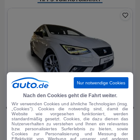
Nur notwendige Cookies
1
|
25
Nach den Cookies geht die Fahrt weiter.
Wir verwenden Cookies und ähnliche Technologien (insg.
Seat
Ibiza
„Cookies“). Cookies die notwendig sind, damit die
Website wie vorgesehen funktioniert, werden
FR 1.0 TSI 7-Gang DSG Virtual Cockpit Sitz
standardmäßig gesetzt. Cookies, die dazu dienen das
Nutzerverhalten zu verstehen und Ihnen ein relevantes
34.166 km
·
11/2023
·
·
Benzin
·
Automatik
bzw. personalisiertes Surferlebnis zu bieten, sowie
Cookies zur Personalisierung und Messung der
Finanzierung
Kaufen
Effektivität von Werbung auf unserer und anderen