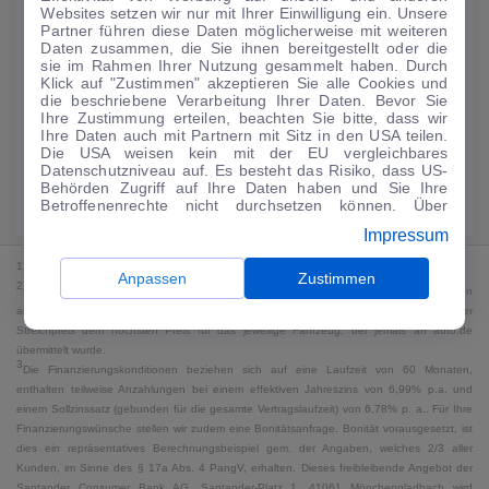
Websites setzen wir nur mit Ihrer Einwilligung ein. Unsere
188
€
Partner führen diese Daten möglicherweise mit weiteren
Daten zusammen, die Sie ihnen bereitgestellt oder die
Guter Preis
4
sie im Rahmen Ihrer Nutzung gesammelt haben. Durch
/mtl.
Klick auf "Zustimmen" akzeptieren Sie alle Cookies und
die beschriebene Verarbeitung Ihrer Daten. Bevor Sie
·
·
Finanzierungs-Details
0 € Anzahlung
60 Monate
Ihre Zustimmung erteilen, beachten Sie bitte, dass wir
Ihre Daten auch mit Partnern mit Sitz in den USA teilen.
Die USA weisen kein mit der EU vergleichbares
Angebot anfragen
Rate anpassen
Datenschutzniveau auf. Es besteht das Risiko, dass US-
Behörden Zugriff auf Ihre Daten haben und Sie Ihre
Kraftstoffverbrauch komb. 18 l/100 km · CO₂-Emissionen komb. 0 g/km ·
Betroffenenrechte nicht durchsetzen können. Über
CO₂-Klasse G · WLTP*
"Anpassen" können Sie Ihre Einwilligungen individuell
Impressum
anpassen. Dies ist auch später jederzeit im Bereich
Cookie-Richtlinie
möglich. Weitere Informationen finden
1
MwSt. ausweisbar
Sie in unserer
Datenschutzerklärung
.
Anpassen
Zustimmen
2
Bei dem Streichpreis handelt es sich für Neufahrzeuge und junge Gebrauchte um den
an auto.de übermittelten Listenpreis. Für alle anderen Fahrzeuge entspricht der
Streichpreis dem höchsten Preis für das jeweilige Fahrzeug, der jemals an auto.de
übermittelt wurde.
3
Die Finanzierungskonditionen beziehen sich auf eine Laufzeit von 60 Monaten,
enthalten teilweise Anzahlungen bei einem effektiven Jahreszins von 6,99% p.a. und
einem Sollzinssatz (gebunden für die gesamte Vertragslaufzeit) von 6,78% p. a.. Für Ihre
Finanzierungswünsche stellen wir zudem eine Bonitätsanfrage. Bonität vorausgesetzt, ist
dies ein repräsentatives Berechnungsbeispiel gem. der Angaben, welches 2/3 aller
Kunden, im Sinne des § 17a Abs. 4 PangV, erhalten. Dieses freibleibende Angebot der
Santander Consumer Bank AG, Santander-Platz 1, 41061 Mönchengladbach wird