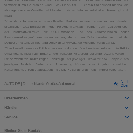
vermittelt durch die auto.de GmbH, Max-Planck-Str. 19, 06796 Sandersdorf-Brehna, die
als ungebundener Vermittler nicht beratend tätig ist. Irrtümer vorbehalten. Preise ggf. inkl.
MwSt.
*
Zusätzliche Informationen zum offiziellen Kraftstoffverbrauch sowie zu den offiziellen
spezifischen CO2-Emissionen neuer Personenkraftwagen können dem "Leitfaden über
den Kraftstoffverbrauch, die CO2-Emissionen und den Stromverbrauch neuer
Personenkraftwagen" entnommen werden, der in den Verkaufsstellen und bei der
Deutschen Automobil Treuhand GmbH unter www.dat.de kostenfrei verfügbar ist.
**
Die Umweltprämie des BAFA ist im Preis und in der Rate bereits einkalkuliert. Die BAFA-
Umweltprämie muss nach Erhalt an den Verkäufer/Finanzierungspartner gezahlt werden.
Die verwendeten Bilder zeigen Fahrzeuge der jeweiligen Verkäufer bzw. Beispiele des
jeweiligen Modells. Farbe und Ausstattung können vom Angebot abweichen.
Kostenpflichtige Sonderausstattung möglich. Preisänderungen und Irrtümer vorbehalten.
Nach
AUTO.DE | Deutschlands Großes Autoportal
Oben
Unternehmen
Händler
Service
Bleiben Sie in Kontakt