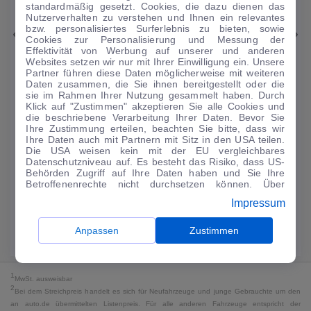
1
|
19
standardmäßig gesetzt. Cookies, die dazu dienen das
Nutzerverhalten zu verstehen und Ihnen ein relevantes
bzw. personalisiertes Surferlebnis zu bieten, sowie
Opel
Corsa
Cookies zur Personalisierung und Messung der
Effektivität von Werbung auf unserer und anderen
Elegance 1.2T*Autom LED R-Kam Tempo Blueto...
Websites setzen wir nur mit Ihrer Einwilligung ein. Unsere
Partner führen diese Daten möglicherweise mit weiteren
33.297 km
·
07/2023
·
·
Benzin
·
Automatik
Daten zusammen, die Sie ihnen bereitgestellt oder die
sie im Rahmen Ihrer Nutzung gesammelt haben. Durch
Finanzierung
Kaufen
Klick auf "Zustimmen" akzeptieren Sie alle Cookies und
die beschriebene Verarbeitung Ihrer Daten. Bevor Sie
134
€
Ihre Zustimmung erteilen, beachten Sie bitte, dass wir
Ihre Daten auch mit Partnern mit Sitz in den USA teilen.
Guter Preis
4
Die USA weisen kein mit der EU vergleichbares
/mtl.
Datenschutzniveau auf. Es besteht das Risiko, dass US-
·
·
Behörden Zugriff auf Ihre Daten haben und Sie Ihre
Finanzierungs-Details
0 € Anzahlung
60 Monate
Betroffenenrechte nicht durchsetzen können. Über
"Anpassen" können Sie Ihre Einwilligungen individuell
Impressum
Angebot anfragen
Rate anpassen
anpassen. Dies ist auch später jederzeit im Bereich
Cookie-Richtlinie
möglich. Weitere Informationen finden
Sie in unserer
Datenschutzerklärung
.
Anpassen
Zustimmen
Kraftstoffverbrauch komb. 5,4 l/100 km · CO₂-Emissionen komb. 123 g/km
· CO₂-Klasse D · WLTP*
1
MwSt. ausweisbar
2
Bei dem Streichpreis handelt es sich für Neufahrzeuge und junge Gebrauchte um den
an auto.de übermittelten Listenpreis. Für alle anderen Fahrzeuge entspricht der