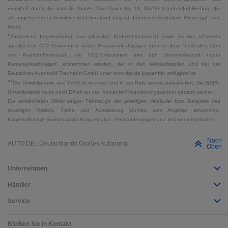
vermittelt durch die auto.de GmbH, Max-Planck-Str. 19, 06796 Sandersdorf-Brehna, die
als ungebundener Vermittler nicht beratend tätig ist. Irrtümer vorbehalten. Preise ggf. inkl.
MwSt.
*
Zusätzliche Informationen zum offiziellen Kraftstoffverbrauch sowie zu den offiziellen
spezifischen CO2-Emissionen neuer Personenkraftwagen können dem "Leitfaden über
den Kraftstoffverbrauch, die CO2-Emissionen und den Stromverbrauch neuer
Personenkraftwagen" entnommen werden, der in den Verkaufsstellen und bei der
Deutschen Automobil Treuhand GmbH unter www.dat.de kostenfrei verfügbar ist.
**
Die Umweltprämie des BAFA ist im Preis und in der Rate bereits einkalkuliert. Die BAFA-
Umweltprämie muss nach Erhalt an den Verkäufer/Finanzierungspartner gezahlt werden.
Die verwendeten Bilder zeigen Fahrzeuge der jeweiligen Verkäufer bzw. Beispiele des
jeweiligen Modells. Farbe und Ausstattung können vom Angebot abweichen.
Kostenpflichtige Sonderausstattung möglich. Preisänderungen und Irrtümer vorbehalten.
Nach
AUTO.DE | Deutschlands Großes Autoportal
Oben
Unternehmen
Händler
Service
Bleiben Sie in Kontakt