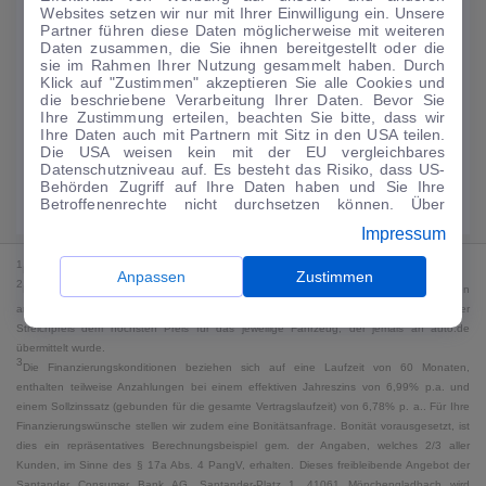
Websites setzen wir nur mit Ihrer Einwilligung ein. Unsere
188
€
Partner führen diese Daten möglicherweise mit weiteren
Daten zusammen, die Sie ihnen bereitgestellt oder die
Guter Preis
4
sie im Rahmen Ihrer Nutzung gesammelt haben. Durch
/mtl.
Klick auf "Zustimmen" akzeptieren Sie alle Cookies und
die beschriebene Verarbeitung Ihrer Daten. Bevor Sie
·
·
Finanzierungs-Details
0 € Anzahlung
60 Monate
Ihre Zustimmung erteilen, beachten Sie bitte, dass wir
Ihre Daten auch mit Partnern mit Sitz in den USA teilen.
Die USA weisen kein mit der EU vergleichbares
Angebot anfragen
Rate anpassen
Datenschutzniveau auf. Es besteht das Risiko, dass US-
Behörden Zugriff auf Ihre Daten haben und Sie Ihre
Kraftstoffverbrauch komb. 18 l/100 km · CO₂-Emissionen komb. 0 g/km ·
Betroffenenrechte nicht durchsetzen können. Über
CO₂-Klasse G · WLTP*
"Anpassen" können Sie Ihre Einwilligungen individuell
Impressum
anpassen. Dies ist auch später jederzeit im Bereich
Cookie-Richtlinie
möglich. Weitere Informationen finden
1
MwSt. ausweisbar
Sie in unserer
Datenschutzerklärung
.
Anpassen
Zustimmen
2
Bei dem Streichpreis handelt es sich für Neufahrzeuge und junge Gebrauchte um den
an auto.de übermittelten Listenpreis. Für alle anderen Fahrzeuge entspricht der
Streichpreis dem höchsten Preis für das jeweilige Fahrzeug, der jemals an auto.de
übermittelt wurde.
3
Die Finanzierungskonditionen beziehen sich auf eine Laufzeit von 60 Monaten,
enthalten teilweise Anzahlungen bei einem effektiven Jahreszins von 6,99% p.a. und
einem Sollzinssatz (gebunden für die gesamte Vertragslaufzeit) von 6,78% p. a.. Für Ihre
Finanzierungswünsche stellen wir zudem eine Bonitätsanfrage. Bonität vorausgesetzt, ist
dies ein repräsentatives Berechnungsbeispiel gem. der Angaben, welches 2/3 aller
Kunden, im Sinne des § 17a Abs. 4 PangV, erhalten. Dieses freibleibende Angebot der
Santander Consumer Bank AG, Santander-Platz 1, 41061 Mönchengladbach wird