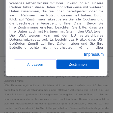
Websites setzen wir nur mit Ihrer Einwilligung ein. Unsere
188
€
Partner führen diese Daten möglicherweise mit weiteren
Daten zusammen, die Sie ihnen bereitgestellt oder die
Guter Preis
4
sie im Rahmen Ihrer Nutzung gesammelt haben. Durch
/mtl.
Klick auf "Zustimmen" akzeptieren Sie alle Cookies und
die beschriebene Verarbeitung Ihrer Daten. Bevor Sie
·
·
Finanzierungs-Details
0 € Anzahlung
60 Monate
Ihre Zustimmung erteilen, beachten Sie bitte, dass wir
Ihre Daten auch mit Partnern mit Sitz in den USA teilen.
Die USA weisen kein mit der EU vergleichbares
Angebot anfragen
Rate anpassen
Datenschutzniveau auf. Es besteht das Risiko, dass US-
Behörden Zugriff auf Ihre Daten haben und Sie Ihre
Kraftstoffverbrauch komb. 18 l/100 km · CO₂-Emissionen komb. 0 g/km ·
Betroffenenrechte nicht durchsetzen können. Über
CO₂-Klasse G · WLTP*
"Anpassen" können Sie Ihre Einwilligungen individuell
Impressum
anpassen. Dies ist auch später jederzeit im Bereich
Cookie-Richtlinie
möglich. Weitere Informationen finden
1
MwSt. ausweisbar
Sie in unserer
Datenschutzerklärung
.
Anpassen
Zustimmen
2
Bei dem Streichpreis handelt es sich für Neufahrzeuge und junge Gebrauchte um den
an auto.de übermittelten Listenpreis. Für alle anderen Fahrzeuge entspricht der
Streichpreis dem höchsten Preis für das jeweilige Fahrzeug, der jemals an auto.de
übermittelt wurde.
3
Die Finanzierungskonditionen beziehen sich auf eine Laufzeit von 60 Monaten,
enthalten teilweise Anzahlungen bei einem effektiven Jahreszins von 6,99% p.a. und
einem Sollzinssatz (gebunden für die gesamte Vertragslaufzeit) von 6,78% p. a.. Für Ihre
Finanzierungswünsche stellen wir zudem eine Bonitätsanfrage. Bonität vorausgesetzt, ist
dies ein repräsentatives Berechnungsbeispiel gem. der Angaben, welches 2/3 aller
Kunden, im Sinne des § 17a Abs. 4 PangV, erhalten. Dieses freibleibende Angebot der
Santander Consumer Bank AG, Santander-Platz 1, 41061 Mönchengladbach wird