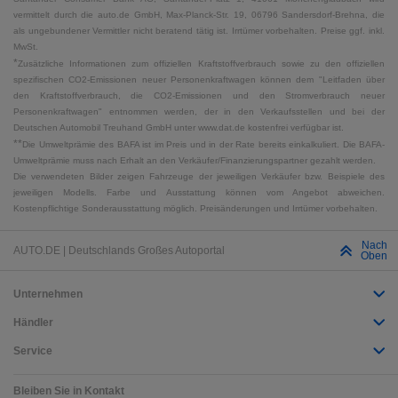
vermittelt durch die auto.de GmbH, Max-Planck-Str. 19, 06796 Sandersdorf-Brehna, die
als ungebundener Vermittler nicht beratend tätig ist. Irrtümer vorbehalten. Preise ggf. inkl.
MwSt.
*
Zusätzliche Informationen zum offiziellen Kraftstoffverbrauch sowie zu den offiziellen
spezifischen CO2-Emissionen neuer Personenkraftwagen können dem "Leitfaden über
den Kraftstoffverbrauch, die CO2-Emissionen und den Stromverbrauch neuer
Personenkraftwagen" entnommen werden, der in den Verkaufsstellen und bei der
Deutschen Automobil Treuhand GmbH unter www.dat.de kostenfrei verfügbar ist.
**
Die Umweltprämie des BAFA ist im Preis und in der Rate bereits einkalkuliert. Die BAFA-
Umweltprämie muss nach Erhalt an den Verkäufer/Finanzierungspartner gezahlt werden.
Die verwendeten Bilder zeigen Fahrzeuge der jeweiligen Verkäufer bzw. Beispiele des
jeweiligen Modells. Farbe und Ausstattung können vom Angebot abweichen.
Kostenpflichtige Sonderausstattung möglich. Preisänderungen und Irrtümer vorbehalten.
Nach
AUTO.DE | Deutschlands Großes Autoportal
Oben
Unternehmen
Händler
Service
Bleiben Sie in Kontakt