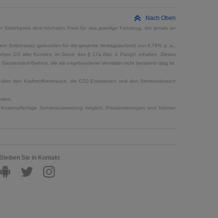
Nach Oben
 Streichpreis dem höchsten Preis für das jeweilige Fahrzeug, der jemals an
em Sollzinssatz (gebunden für die gesamte Vertragslaufzeit) von 6,78% p. a..
elches 2/3 aller Kunden, im Sinne des § 17a Abs. 4 PangV, erhalten. Dieses
ndersdorf-Brehna, die als ungebundener Vermittler nicht beratend tätig ist.
en über den Kraftstoffverbrauch, die CO2-Emissionen und den Stromverbrauch
erden.
Kostenpflichtige Sonderausstattung möglich. Preisänderungen und Irrtümer
Bleiben Sie in Kontakt