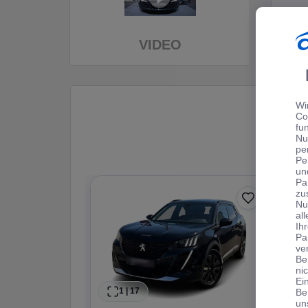
VIDEO
Wi
Co
fu
Nu
pe
Pe
un
Pa
zu
Nu
al
Ih
Pa
ve
Be
ni
Ei
1
|
17
Be
un