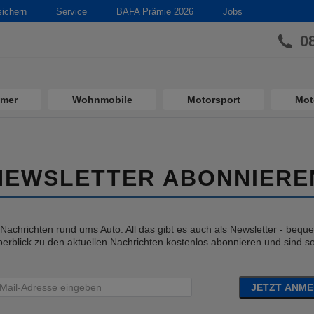
sichern
Service
BAFA Prämie 2026
Jobs
0
imer
Wohnmobile
Motorsport
Mot
NEWSLETTER ABONNIERE
e Nachrichten rund ums Auto. All das gibt es auch als Newsletter - bequem
erblick zu den aktuellen Nachrichten kostenlos abonnieren und sind so 
JETZT ANM