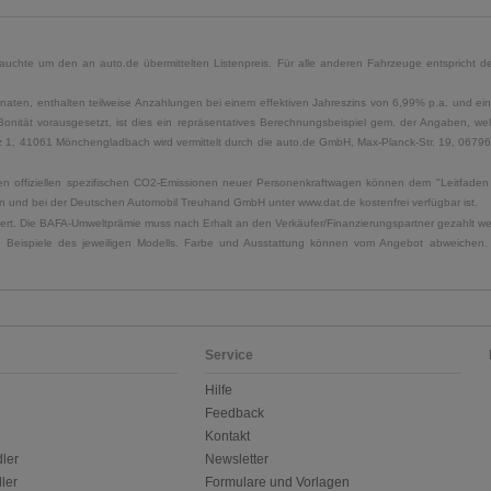
uchte um den an auto.de übermittelten Listenpreis. Für alle anderen Fahrzeuge entspricht der
naten, enthalten teilweise Anzahlungen bei einem effektiven Jahreszins von 6,99% p.a. und ein
Bonität vorausgesetzt, ist dies ein repräsentatives Berechnungsbeispiel gem. der Angaben, w
, 41061 Mönchengladbach wird vermittelt durch die auto.de GmbH, Max-Planck-Str. 19, 06796 Sa
u den offiziellen spezifischen CO2-Emissionen neuer Personenkraftwagen können dem "Leitfad
 und bei der Deutschen Automobil Treuhand GmbH unter www.dat.de kostenfrei verfügbar ist.
uliert. Die BAFA-Umweltprämie muss nach Erhalt an den Verkäufer/Finanzierungspartner gezahlt w
. Beispiele des jeweiligen Modells. Farbe und Ausstattung können vom Angebot abweichen. 
Service
Hilfe
Feedback
Kontakt
ler
Newsletter
ler
Formulare und Vorlagen