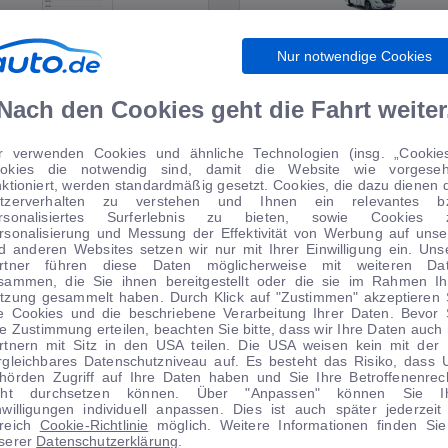
Nur notwendige Cookies
WIRTSCHAFT
WOHNMOBILE
Nach den Cookies geht die Fahrt weiter
r verwenden Cookies und ähnliche Technologien (insg. „Cookies
okies die notwendig sind, damit die Website wie vorgese
TIPPS VOM AUTOMARKT
nktioniert, werden standardmäßig gesetzt. Cookies, die dazu dienen 
tzerverhalten zu verstehen und Ihnen ein relevantes b
rsonalisiertes Surferlebnis zu bieten, sowie Cookies 
rsonalisierung und Messung der Effektivität von Werbung auf unse
d anderen Websites setzen wir nur mit Ihrer Einwilligung ein. Uns
rtner führen diese Daten möglicherweise mit weiteren Da
sammen, die Sie ihnen bereitgestellt oder die sie im Rahmen Ih
tzung gesammelt haben. Durch Klick auf "Zustimmen" akzeptieren 
le Cookies und die beschriebene Verarbeitung Ihrer Daten. Bevor 
re Zustimmung erteilen, beachten Sie bitte, dass wir Ihre Daten auch 
rtnern mit Sitz in den USA teilen. Die USA weisen kein mit der
rgleichbares Datenschutzniveau auf. Es besteht das Risiko, dass 
hörden Zugriff auf Ihre Daten haben und Sie Ihre Betroffenenrec
cht durchsetzen können. Über "Anpassen" können Sie I
nwilligungen individuell anpassen. Dies ist auch später jederzeit
1
|
20
1
|
11
reich
Cookie-Richtlinie
möglich. Weitere Informationen finden Sie
serer
Datenschutzerklärung
.