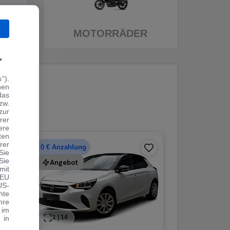
MOTORRÄDER
.
“).
hen
das
zw.
zur
rer
ere
ten
rer
0 € Anzahlung
Sie
Sie
Angebot
mit
 EU
US-
hte
hre
 im
1
|
14
1
|
25
 in