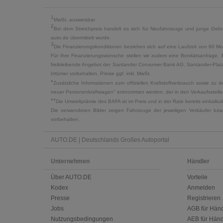
1
MwSt. ausweisbar
2
Bei dem Streichpreis handelt es sich für Neufahrzeuge und junge Gebra
auto.de übermittelt wurde.
3
Die Finanzierungskonditionen beziehen sich auf eine Laufzeit von 60 Mo
Für Ihre Finanzierungswünsche stellen wir zudem eine Bonitätsanfrage. 
freibleibende Angebot der Santander Consumer Bank AG, Santander-Platz 1
Irrtümer vorbehalten. Preise ggf. inkl. MwSt.
*
Zusätzliche Informationen zum offiziellen Kraftstoffverbrauch sowie z
neuer Personenkraftwagen" entnommen werden, der in den Verkaufsstellen
**
Die Umweltprämie des BAFA ist im Preis und in der Rate bereits einkalk
Die verwendeten Bilder zeigen Fahrzeuge der jeweiligen Verkäufer bzw
vorbehalten.
AUTO.DE | Deutschlands Großes Autoportal
Unternehmen
Händler
Über AUTO.DE
Vorteile
Kodex
Anmelden
Presse
Registrieren
Jobs
AGB für Händ
Nutzungsbedingungen
AEB für Händ