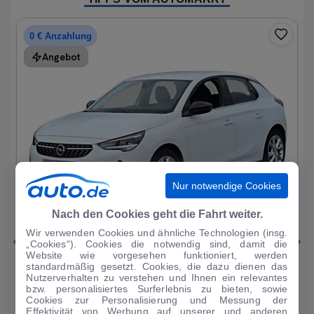
0 € Anzahlung
Angebot
Nur notwendige Cookies
1
|
19
Nach den Cookies geht die Fahrt weiter.
Wir verwenden Cookies und ähnliche Technologien (insg.
Opel
Corsa
„Cookies“). Cookies die notwendig sind, damit die
Website wie vorgesehen funktioniert, werden
Elegance 1.2T*Autom LED R-Kam Tempo Blueto...
standardmäßig gesetzt. Cookies, die dazu dienen das
Nutzerverhalten zu verstehen und Ihnen ein relevantes
33.297 km
·
07/2023
·
·
Benzin
·
Automatik
bzw. personalisiertes Surferlebnis zu bieten, sowie
Cookies zur Personalisierung und Messung der
Finanzierung
Kaufen
Effektivität von Werbung auf unserer und anderen