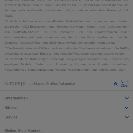
vermittelt durch die auto.de GmbH, Max-Planck-Str. 19, 06796 Sandersdorf-Brehna, die
als ungebundener Vermittler nicht beratend tätig ist. Irrtümer vorbehalten. Preise ggf. inkl.
MwSt.
*
Zusätzliche Informationen zum offiziellen Kraftstoffverbrauch sowie zu den offiziellen
spezifischen CO2-Emissionen neuer Personenkraftwagen können dem "Leitfaden über
den Kraftstoffverbrauch, die CO2-Emissionen und den Stromverbrauch neuer
Personenkraftwagen" entnommen werden, der in den Verkaufsstellen und bei der
Deutschen Automobil Treuhand GmbH unter www.dat.de kostenfrei verfügbar ist.
**
Die Umweltprämie des BAFA ist im Preis und in der Rate bereits einkalkuliert. Die BAFA-
Umweltprämie muss nach Erhalt an den Verkäufer/Finanzierungspartner gezahlt werden.
Die verwendeten Bilder zeigen Fahrzeuge der jeweiligen Verkäufer bzw. Beispiele des
jeweiligen Modells. Farbe und Ausstattung können vom Angebot abweichen.
Kostenpflichtige Sonderausstattung möglich. Preisänderungen und Irrtümer vorbehalten.
Nach
AUTO.DE | Deutschlands Großes Autoportal
Oben
Unternehmen
Händler
Service
Bleiben Sie in Kontakt