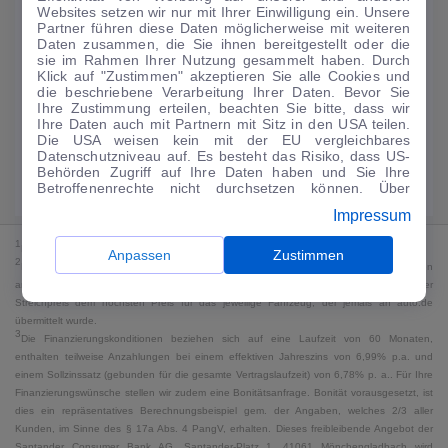
Websites setzen wir nur mit Ihrer Einwilligung ein. Unsere
134
€
Partner führen diese Daten möglicherweise mit weiteren
Daten zusammen, die Sie ihnen bereitgestellt oder die
Guter Preis
4
sie im Rahmen Ihrer Nutzung gesammelt haben. Durch
/mtl.
Klick auf "Zustimmen" akzeptieren Sie alle Cookies und
die beschriebene Verarbeitung Ihrer Daten. Bevor Sie
·
·
Finanzierungs-Details
0 € Anzahlung
60 Monate
Ihre Zustimmung erteilen, beachten Sie bitte, dass wir
Ihre Daten auch mit Partnern mit Sitz in den USA teilen.
Die USA weisen kein mit der EU vergleichbares
Angebot anfragen
Rate anpassen
Datenschutzniveau auf. Es besteht das Risiko, dass US-
Behörden Zugriff auf Ihre Daten haben und Sie Ihre
Kraftstoffverbrauch komb. 5,4 l/100 km · CO₂-Emissionen komb. 123 g/km
Betroffenenrechte nicht durchsetzen können. Über
· CO₂-Klasse D · WLTP*
"Anpassen" können Sie Ihre Einwilligungen individuell
Impressum
anpassen. Dies ist auch später jederzeit im Bereich
Cookie-Richtlinie
möglich. Weitere Informationen finden
1
MwSt. ausweisbar
Sie in unserer
Datenschutzerklärung
.
Anpassen
Zustimmen
2
Bei dem Streichpreis handelt es sich für Neufahrzeuge und junge Gebrauchte um den
an auto.de übermittelten Listenpreis. Für alle anderen Fahrzeuge entspricht der
Streichpreis dem höchsten Preis für das jeweilige Fahrzeug, der jemals an auto.de
übermittelt wurde.
3
Die Finanzierungskonditionen beziehen sich auf eine Laufzeit von 60 Monaten,
enthalten teilweise Anzahlungen bei einem effektiven Jahreszins von 6,99% p.a. und
einem Sollzinssatz (gebunden für die gesamte Vertragslaufzeit) von 6,78% p. a.. Für Ihre
Finanzierungswünsche stellen wir zudem eine Bonitätsanfrage. Bonität vorausgesetzt, ist
dies ein repräsentatives Berechnungsbeispiel gem. der Angaben, welches 2/3 aller
Kunden, im Sinne des § 17a Abs. 4 PangV, erhalten. Dieses freibleibende Angebot der
Santander Consumer Bank AG, Santander-Platz 1, 41061 Mönchengladbach wird