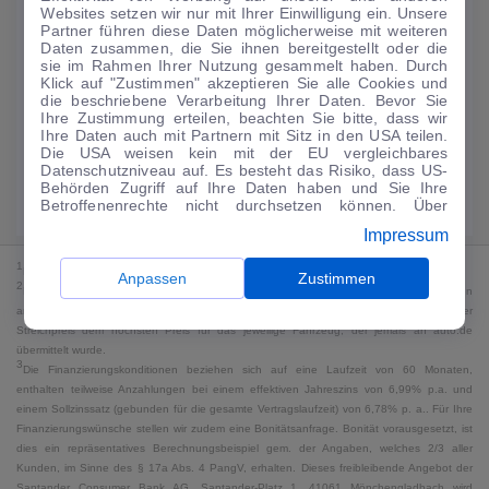
Websites setzen wir nur mit Ihrer Einwilligung ein. Unsere
122
€
Partner führen diese Daten möglicherweise mit weiteren
Daten zusammen, die Sie ihnen bereitgestellt oder die
Guter Preis
4
sie im Rahmen Ihrer Nutzung gesammelt haben. Durch
/mtl.
Klick auf "Zustimmen" akzeptieren Sie alle Cookies und
die beschriebene Verarbeitung Ihrer Daten. Bevor Sie
·
·
Finanzierungs-Details
0 € Anzahlung
60 Monate
Ihre Zustimmung erteilen, beachten Sie bitte, dass wir
Ihre Daten auch mit Partnern mit Sitz in den USA teilen.
Die USA weisen kein mit der EU vergleichbares
Angebot anfragen
Rate anpassen
Datenschutzniveau auf. Es besteht das Risiko, dass US-
Behörden Zugriff auf Ihre Daten haben und Sie Ihre
Kraftstoffverbrauch komb. 6,3 l/100 km · CO₂-Emissionen komb. 145 g/km
Betroffenenrechte nicht durchsetzen können. Über
· CO₂-Klasse E · WLTP*
"Anpassen" können Sie Ihre Einwilligungen individuell
Impressum
anpassen. Dies ist auch später jederzeit im Bereich
Cookie-Richtlinie
möglich. Weitere Informationen finden
1
MwSt. ausweisbar
Sie in unserer
Datenschutzerklärung
.
Anpassen
Zustimmen
2
Bei dem Streichpreis handelt es sich für Neufahrzeuge und junge Gebrauchte um den
an auto.de übermittelten Listenpreis. Für alle anderen Fahrzeuge entspricht der
Streichpreis dem höchsten Preis für das jeweilige Fahrzeug, der jemals an auto.de
übermittelt wurde.
3
Die Finanzierungskonditionen beziehen sich auf eine Laufzeit von 60 Monaten,
enthalten teilweise Anzahlungen bei einem effektiven Jahreszins von 6,99% p.a. und
einem Sollzinssatz (gebunden für die gesamte Vertragslaufzeit) von 6,78% p. a.. Für Ihre
Finanzierungswünsche stellen wir zudem eine Bonitätsanfrage. Bonität vorausgesetzt, ist
dies ein repräsentatives Berechnungsbeispiel gem. der Angaben, welches 2/3 aller
Kunden, im Sinne des § 17a Abs. 4 PangV, erhalten. Dieses freibleibende Angebot der
Santander Consumer Bank AG, Santander-Platz 1, 41061 Mönchengladbach wird