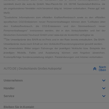
vermittelt durch die auto.de GmbH, Max-Planck-Str. 19, 06796 Sandersdorf-Brehna, die
als ungebundener Vermittler nicht beratend tätig ist. Irrtümer vorbehalten. Preise ggf. inkl.
MwSt.
*
Zusätzliche Informationen zum offiziellen Kraftstoffverbrauch sowie zu den offiziellen
spezifischen CO2-Emissionen neuer Personenkraftwagen können dem "Leitfaden über
den Kraftstoffverbrauch, die CO2-Emissionen und den Stromverbrauch neuer
Personenkraftwagen" entnommen werden, der in den Verkaufsstellen und bei der
Deutschen Automobil Treuhand GmbH unter www.dat.de kostenfrei verfügbar ist.
**
Die Umweltprämie des BAFA ist im Preis und in der Rate bereits einkalkuliert. Die BAFA-
Umweltprämie muss nach Erhalt an den Verkäufer/Finanzierungspartner gezahlt werden.
Die verwendeten Bilder zeigen Fahrzeuge der jeweiligen Verkäufer bzw. Beispiele des
jeweiligen Modells. Farbe und Ausstattung können vom Angebot abweichen.
Kostenpflichtige Sonderausstattung möglich. Preisänderungen und Irrtümer vorbehalten.
Nach
AUTO.DE | Deutschlands Großes Autoportal
Oben
Unternehmen
Händler
Service
Bleiben Sie in Kontakt