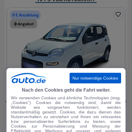
0 € Anzahlung
Angebot
Nur notwendige Cookies
1
|
15
Nach den Cookies geht die Fahrt weiter.
Wir verwenden Cookies und ähnliche Technologien (insg.
Fiat
Panda
„Cookies“). Cookies die notwendig sind, damit die
Website wie vorgesehen funktioniert, werden
1.0 Mild Hybrid Base neuwertig
standardmäßig gesetzt. Cookies, die dazu dienen das
Nutzerverhalten zu verstehen und Ihnen ein relevantes
1.214 km
·
05/2024
·
·
Benzin
·
Manuell
bzw. personalisiertes Surferlebnis zu bieten, sowie
Cookies zur Personalisierung und Messung der
Finanzierung
Kaufen
Effektivität von Werbung auf unserer und anderen