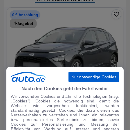
0 € Anzahlung
Angebot
Nur notwendige Cookies
1
|
15
Nach den Cookies geht die Fahrt weiter.
Wir verwenden Cookies und ähnliche Technologien (insg.
Hyundai
Bayon
„Cookies“). Cookies die notwendig sind, damit die
Website wie vorgesehen funktioniert, werden
1.0 T-GDI Trend Mild-Hybrid DAB/Sitzhzg.
standardmäßig gesetzt. Cookies, die dazu dienen das
Nutzerverhalten zu verstehen und Ihnen ein relevantes
19.196 km
·
08/2023
·
·
Benzin
·
Automatik
bzw. personalisiertes Surferlebnis zu bieten, sowie
Cookies zur Personalisierung und Messung der
Finanzierung
Kaufen
Effektivität von Werbung auf unserer und anderen