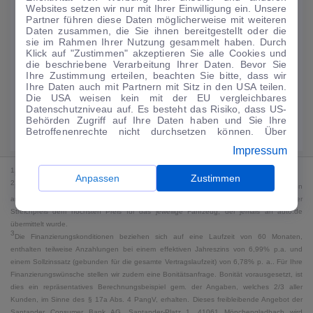
Websites setzen wir nur mit Ihrer Einwilligung ein. Unsere
159
€
Partner führen diese Daten möglicherweise mit weiteren
Daten zusammen, die Sie ihnen bereitgestellt oder die
Guter Preis
4
sie im Rahmen Ihrer Nutzung gesammelt haben. Durch
/mtl.
Klick auf "Zustimmen" akzeptieren Sie alle Cookies und
die beschriebene Verarbeitung Ihrer Daten. Bevor Sie
·
·
Finanzierungs-Details
0 € Anzahlung
60 Monate
Ihre Zustimmung erteilen, beachten Sie bitte, dass wir
Ihre Daten auch mit Partnern mit Sitz in den USA teilen.
Die USA weisen kein mit der EU vergleichbares
Angebot anfragen
Rate anpassen
Datenschutzniveau auf. Es besteht das Risiko, dass US-
Behörden Zugriff auf Ihre Daten haben und Sie Ihre
Kraftstoffverbrauch komb. 7,2 l/100 km · CO₂-Emissionen komb. 165 g/km
Betroffenenrechte nicht durchsetzen können. Über
· CO₂-Klasse F · WLTP*
"Anpassen" können Sie Ihre Einwilligungen individuell
Impressum
anpassen. Dies ist auch später jederzeit im Bereich
Cookie-Richtlinie
möglich. Weitere Informationen finden
1
MwSt. ausweisbar
Sie in unserer
Datenschutzerklärung
.
Anpassen
Zustimmen
2
Bei dem Streichpreis handelt es sich für Neufahrzeuge und junge Gebrauchte um den
an auto.de übermittelten Listenpreis. Für alle anderen Fahrzeuge entspricht der
Streichpreis dem höchsten Preis für das jeweilige Fahrzeug, der jemals an auto.de
übermittelt wurde.
3
Die Finanzierungskonditionen beziehen sich auf eine Laufzeit von 60 Monaten,
enthalten teilweise Anzahlungen bei einem effektiven Jahreszins von 6,99% p.a. und
einem Sollzinssatz (gebunden für die gesamte Vertragslaufzeit) von 6,78% p. a.. Für Ihre
Finanzierungswünsche stellen wir zudem eine Bonitätsanfrage. Bonität vorausgesetzt, ist
dies ein repräsentatives Berechnungsbeispiel gem. der Angaben, welches 2/3 aller
Kunden, im Sinne des § 17a Abs. 4 PangV, erhalten. Dieses freibleibende Angebot der
Santander Consumer Bank AG, Santander-Platz 1, 41061 Mönchengladbach wird