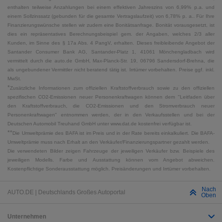
enthalten teilweise Anzahlungen bei einem effektiven Jahreszins von 6,99% p.a. und
einem Sollzinssatz (gebunden für die gesamte Vertragslaufzeit) von 6,78% p. a.. Für Ihre
Finanzierungswünsche stellen wir zudem eine Bonitätsanfrage. Bonität vorausgesetzt, ist
dies ein repräsentatives Berechnungsbeispiel gem. der Angaben, welches 2/3 aller
Kunden, im Sinne des § 17a Abs. 4 PangV, erhalten. Dieses freibleibende Angebot der
Santander Consumer Bank AG, Santander-Platz 1, 41061 Mönchengladbach wird
vermittelt durch die auto.de GmbH, Max-Planck-Str. 19, 06796 Sandersdorf-Brehna, die
als ungebundener Vermittler nicht beratend tätig ist. Irrtümer vorbehalten. Preise ggf. inkl.
MwSt.
*
Zusätzliche Informationen zum offiziellen Kraftstoffverbrauch sowie zu den offiziellen
spezifischen CO2-Emissionen neuer Personenkraftwagen können dem "Leitfaden über
den Kraftstoffverbrauch, die CO2-Emissionen und den Stromverbrauch neuer
Personenkraftwagen" entnommen werden, der in den Verkaufsstellen und bei der
Deutschen Automobil Treuhand GmbH unter www.dat.de kostenfrei verfügbar ist.
**
Die Umweltprämie des BAFA ist im Preis und in der Rate bereits einkalkuliert. Die BAFA-
Umweltprämie muss nach Erhalt an den Verkäufer/Finanzierungspartner gezahlt werden.
Die verwendeten Bilder zeigen Fahrzeuge der jeweiligen Verkäufer bzw. Beispiele des
jeweiligen Modells. Farbe und Ausstattung können vom Angebot abweichen.
Kostenpflichtige Sonderausstattung möglich. Preisänderungen und Irrtümer vorbehalten.
Nach
AUTO.DE | Deutschlands Großes Autoportal
Oben
Unternehmen