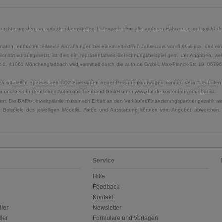
uchte um den an auto.de übermittelten Listenpreis. Für alle anderen Fahrzeuge entspricht der
naten, enthalten teilweise Anzahlungen bei einem effektiven Jahreszins von 6,99% p.a. und ein
Bonität vorausgesetzt, ist dies ein repräsentatives Berechnungsbeispiel gem. der Angaben, w
, 41061 Mönchengladbach wird vermittelt durch die auto.de GmbH, Max-Planck-Str. 19, 06796 Sa
u den offiziellen spezifischen CO2-Emissionen neuer Personenkraftwagen können dem "Leitfad
 und bei der Deutschen Automobil Treuhand GmbH unter www.dat.de kostenfrei verfügbar ist.
uliert. Die BAFA-Umweltprämie muss nach Erhalt an den Verkäufer/Finanzierungspartner gezahlt w
. Beispiele des jeweiligen Modells. Farbe und Ausstattung können vom Angebot abweichen. 
Service
Hilfe
Feedback
Kontakt
ler
Newsletter
ler
Formulare und Vorlagen