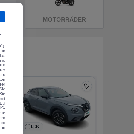
MOTORRÄDER
.
“).
hen
das
zw.
zur
rer
ere
ten
rer
0 € Anzahlung
Sie
Sie
Angebot
mit
 EU
US-
hte
hre
 im
1
|
20
1
|
19
 in