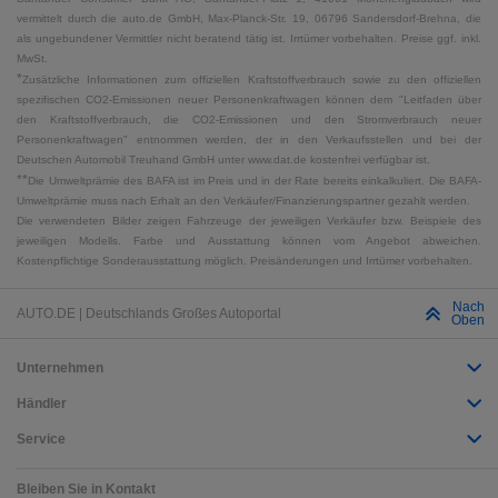
vermittelt durch die auto.de GmbH, Max-Planck-Str. 19, 06796 Sandersdorf-Brehna, die
als ungebundener Vermittler nicht beratend tätig ist. Irrtümer vorbehalten. Preise ggf. inkl.
MwSt.
*
Zusätzliche Informationen zum offiziellen Kraftstoffverbrauch sowie zu den offiziellen
spezifischen CO2-Emissionen neuer Personenkraftwagen können dem "Leitfaden über
den Kraftstoffverbrauch, die CO2-Emissionen und den Stromverbrauch neuer
Personenkraftwagen" entnommen werden, der in den Verkaufsstellen und bei der
Deutschen Automobil Treuhand GmbH unter www.dat.de kostenfrei verfügbar ist.
**
Die Umweltprämie des BAFA ist im Preis und in der Rate bereits einkalkuliert. Die BAFA-
Umweltprämie muss nach Erhalt an den Verkäufer/Finanzierungspartner gezahlt werden.
Die verwendeten Bilder zeigen Fahrzeuge der jeweiligen Verkäufer bzw. Beispiele des
jeweiligen Modells. Farbe und Ausstattung können vom Angebot abweichen.
Kostenpflichtige Sonderausstattung möglich. Preisänderungen und Irrtümer vorbehalten.
Nach
AUTO.DE | Deutschlands Großes Autoportal
Oben
Unternehmen
Händler
Service
Bleiben Sie in Kontakt