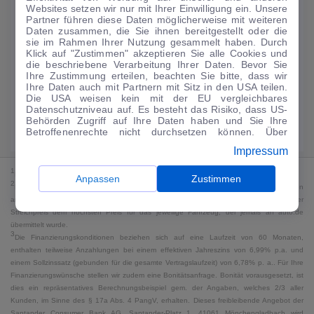
Websites setzen wir nur mit Ihrer Einwilligung ein. Unsere
188
€
Partner führen diese Daten möglicherweise mit weiteren
Daten zusammen, die Sie ihnen bereitgestellt oder die
Guter Preis
4
sie im Rahmen Ihrer Nutzung gesammelt haben. Durch
/mtl.
Klick auf "Zustimmen" akzeptieren Sie alle Cookies und
die beschriebene Verarbeitung Ihrer Daten. Bevor Sie
·
·
Finanzierungs-Details
0 € Anzahlung
60 Monate
Ihre Zustimmung erteilen, beachten Sie bitte, dass wir
Ihre Daten auch mit Partnern mit Sitz in den USA teilen.
Die USA weisen kein mit der EU vergleichbares
Angebot anfragen
Rate anpassen
Datenschutzniveau auf. Es besteht das Risiko, dass US-
Behörden Zugriff auf Ihre Daten haben und Sie Ihre
Kraftstoffverbrauch komb. 18 l/100 km · CO₂-Emissionen komb. 0 g/km ·
Betroffenenrechte nicht durchsetzen können. Über
CO₂-Klasse G · WLTP*
"Anpassen" können Sie Ihre Einwilligungen individuell
Impressum
anpassen. Dies ist auch später jederzeit im Bereich
Cookie-Richtlinie
möglich. Weitere Informationen finden
1
MwSt. ausweisbar
Sie in unserer
Datenschutzerklärung
.
Anpassen
Zustimmen
2
Bei dem Streichpreis handelt es sich für Neufahrzeuge und junge Gebrauchte um den
an auto.de übermittelten Listenpreis. Für alle anderen Fahrzeuge entspricht der
Streichpreis dem höchsten Preis für das jeweilige Fahrzeug, der jemals an auto.de
übermittelt wurde.
3
Die Finanzierungskonditionen beziehen sich auf eine Laufzeit von 60 Monaten,
enthalten teilweise Anzahlungen bei einem effektiven Jahreszins von 6,99% p.a. und
einem Sollzinssatz (gebunden für die gesamte Vertragslaufzeit) von 6,78% p. a.. Für Ihre
Finanzierungswünsche stellen wir zudem eine Bonitätsanfrage. Bonität vorausgesetzt, ist
dies ein repräsentatives Berechnungsbeispiel gem. der Angaben, welches 2/3 aller
Kunden, im Sinne des § 17a Abs. 4 PangV, erhalten. Dieses freibleibende Angebot der
Santander Consumer Bank AG, Santander-Platz 1, 41061 Mönchengladbach wird