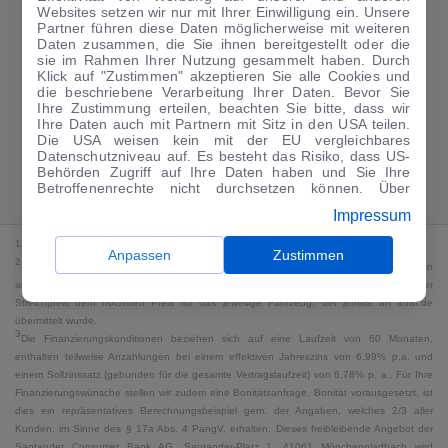
Websites setzen wir nur mit Ihrer Einwilligung ein. Unsere
188
€
Partner führen diese Daten möglicherweise mit weiteren
Daten zusammen, die Sie ihnen bereitgestellt oder die
Guter Preis
4
sie im Rahmen Ihrer Nutzung gesammelt haben. Durch
/mtl.
Klick auf "Zustimmen" akzeptieren Sie alle Cookies und
die beschriebene Verarbeitung Ihrer Daten. Bevor Sie
·
·
Finanzierungs-Details
0 € Anzahlung
60 Monate
Ihre Zustimmung erteilen, beachten Sie bitte, dass wir
Ihre Daten auch mit Partnern mit Sitz in den USA teilen.
Die USA weisen kein mit der EU vergleichbares
Angebot anfragen
Rate anpassen
Datenschutzniveau auf. Es besteht das Risiko, dass US-
Behörden Zugriff auf Ihre Daten haben und Sie Ihre
Kraftstoffverbrauch komb. 18 l/100 km · CO₂-Emissionen komb. 0 g/km ·
Betroffenenrechte nicht durchsetzen können. Über
CO₂-Klasse G · WLTP*
"Anpassen" können Sie Ihre Einwilligungen individuell
Impressum
anpassen. Dies ist auch später jederzeit im Bereich
Cookie-Richtlinie
möglich. Weitere Informationen finden
1
MwSt. ausweisbar
Sie in unserer
Datenschutzerklärung
.
Anpassen
Zustimmen
2
Bei dem Streichpreis handelt es sich für Neufahrzeuge und junge Gebrauchte um den
an auto.de übermittelten Listenpreis. Für alle anderen Fahrzeuge entspricht der
Streichpreis dem höchsten Preis für das jeweilige Fahrzeug, der jemals an auto.de
übermittelt wurde.
3
Die Finanzierungskonditionen beziehen sich auf eine Laufzeit von 60 Monaten,
enthalten teilweise Anzahlungen bei einem effektiven Jahreszins von 6,99% p.a. und
einem Sollzinssatz (gebunden für die gesamte Vertragslaufzeit) von 6,78% p. a.. Für Ihre
Finanzierungswünsche stellen wir zudem eine Bonitätsanfrage. Bonität vorausgesetzt, ist
dies ein repräsentatives Berechnungsbeispiel gem. der Angaben, welches 2/3 aller
Kunden, im Sinne des § 17a Abs. 4 PangV, erhalten. Dieses freibleibende Angebot der
Santander Consumer Bank AG, Santander-Platz 1, 41061 Mönchengladbach wird