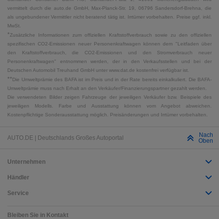
vermittelt durch die auto.de GmbH, Max-Planck-Str. 19, 06796 Sandersdorf-Brehna, die
als ungebundener Vermittler nicht beratend tätig ist. Irrtümer vorbehalten. Preise ggf. inkl.
MwSt.
*
Zusätzliche Informationen zum offiziellen Kraftstoffverbrauch sowie zu den offiziellen
spezifischen CO2-Emissionen neuer Personenkraftwagen können dem "Leitfaden über
den Kraftstoffverbrauch, die CO2-Emissionen und den Stromverbrauch neuer
Personenkraftwagen" entnommen werden, der in den Verkaufsstellen und bei der
Deutschen Automobil Treuhand GmbH unter www.dat.de kostenfrei verfügbar ist.
**
Die Umweltprämie des BAFA ist im Preis und in der Rate bereits einkalkuliert. Die BAFA-
Umweltprämie muss nach Erhalt an den Verkäufer/Finanzierungspartner gezahlt werden.
Die verwendeten Bilder zeigen Fahrzeuge der jeweiligen Verkäufer bzw. Beispiele des
jeweiligen Modells. Farbe und Ausstattung können vom Angebot abweichen.
Kostenpflichtige Sonderausstattung möglich. Preisänderungen und Irrtümer vorbehalten.
Nach
AUTO.DE | Deutschlands Großes Autoportal
Oben
Unternehmen
Händler
Service
Bleiben Sie in Kontakt