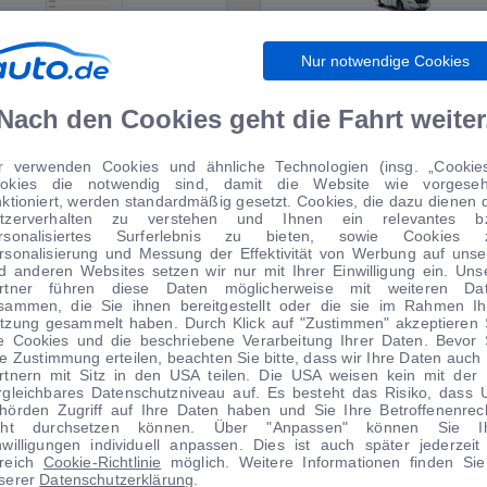
Nur notwendige Cookies
WIRTSCHAFT
WOHNMOBILE
Nach den Cookies geht die Fahrt weiter
r verwenden Cookies und ähnliche Technologien (insg. „Cookies
okies die notwendig sind, damit die Website wie vorgese
TIPPS VOM AUTOMARKT
nktioniert, werden standardmäßig gesetzt. Cookies, die dazu dienen 
tzerverhalten zu verstehen und Ihnen ein relevantes b
rsonalisiertes Surferlebnis zu bieten, sowie Cookies 
rsonalisierung und Messung der Effektivität von Werbung auf unse
d anderen Websites setzen wir nur mit Ihrer Einwilligung ein. Uns
rtner führen diese Daten möglicherweise mit weiteren Da
sammen, die Sie ihnen bereitgestellt oder die sie im Rahmen Ih
tzung gesammelt haben. Durch Klick auf "Zustimmen" akzeptieren 
le Cookies und die beschriebene Verarbeitung Ihrer Daten. Bevor 
re Zustimmung erteilen, beachten Sie bitte, dass wir Ihre Daten auch 
rtnern mit Sitz in den USA teilen. Die USA weisen kein mit der
rgleichbares Datenschutzniveau auf. Es besteht das Risiko, dass 
hörden Zugriff auf Ihre Daten haben und Sie Ihre Betroffenenrec
cht durchsetzen können. Über "Anpassen" können Sie I
nwilligungen individuell anpassen. Dies ist auch später jederzeit
1
|
13
1
|
25
reich
Cookie-Richtlinie
möglich. Weitere Informationen finden Sie
serer
Datenschutzerklärung
.