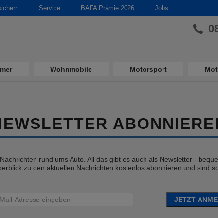
sichern
Service
BAFA Prämie 2026
Jobs
0
imer
Wohnmobile
Motorsport
Mot
NEWSLETTER ABONNIERE
e Nachrichten rund ums Auto. All das gibt es auch als Newsletter - bequem
erblick zu den aktuellen Nachrichten kostenlos abonnieren und sind so 
JETZT ANM