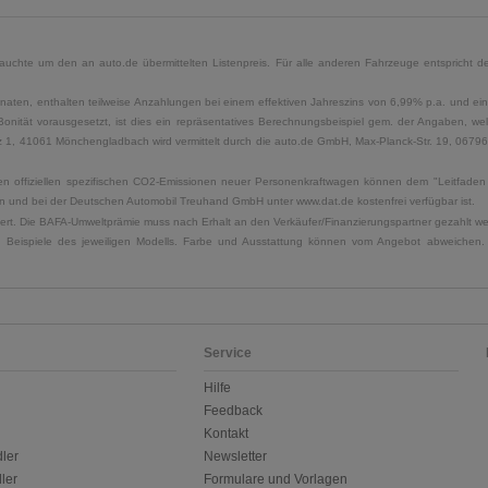
uchte um den an auto.de übermittelten Listenpreis. Für alle anderen Fahrzeuge entspricht der
naten, enthalten teilweise Anzahlungen bei einem effektiven Jahreszins von 6,99% p.a. und ein
Bonität vorausgesetzt, ist dies ein repräsentatives Berechnungsbeispiel gem. der Angaben, w
, 41061 Mönchengladbach wird vermittelt durch die auto.de GmbH, Max-Planck-Str. 19, 06796 Sa
u den offiziellen spezifischen CO2-Emissionen neuer Personenkraftwagen können dem "Leitfad
 und bei der Deutschen Automobil Treuhand GmbH unter www.dat.de kostenfrei verfügbar ist.
uliert. Die BAFA-Umweltprämie muss nach Erhalt an den Verkäufer/Finanzierungspartner gezahlt w
. Beispiele des jeweiligen Modells. Farbe und Ausstattung können vom Angebot abweichen. 
Service
Hilfe
Feedback
Kontakt
ler
Newsletter
ler
Formulare und Vorlagen