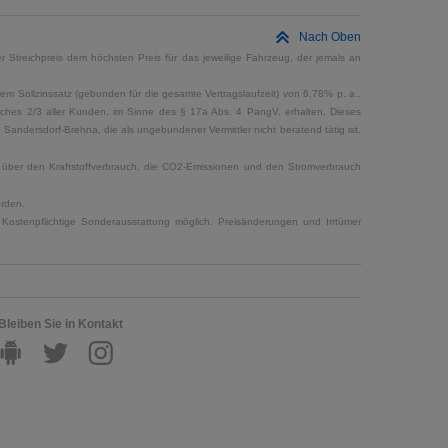
Nach Oben
 Streichpreis dem höchsten Preis für das jeweilige Fahrzeug, der jemals an
em Sollzinssatz (gebunden für die gesamte Vertragslaufzeit) von 6,78% p. a..
elches 2/3 aller Kunden, im Sinne des § 17a Abs. 4 PangV, erhalten. Dieses
ndersdorf-Brehna, die als ungebundener Vermittler nicht beratend tätig ist.
en über den Kraftstoffverbrauch, die CO2-Emissionen und den Stromverbrauch
erden.
Kostenpflichtige Sonderausstattung möglich. Preisänderungen und Irrtümer
Bleiben Sie in Kontakt