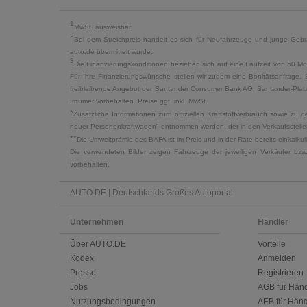
1
MwSt. ausweisbar
2
Bei dem Streichpreis handelt es sich für Neufahrzeuge und junge Gebra
auto.de übermittelt wurde.
3
Die Finanzierungskonditionen beziehen sich auf eine Laufzeit von 60 Mo
Für Ihre Finanzierungswünsche stellen wir zudem eine Bonitätsanfrage. 
freibleibende Angebot der Santander Consumer Bank AG, Santander-Platz 1
Irrtümer vorbehalten. Preise ggf. inkl. MwSt.
*
Zusätzliche Informationen zum offiziellen Kraftstoffverbrauch sowie z
neuer Personenkraftwagen" entnommen werden, der in den Verkaufsstellen
**
Die Umweltprämie des BAFA ist im Preis und in der Rate bereits einkalk
Die verwendeten Bilder zeigen Fahrzeuge der jeweiligen Verkäufer bzw
vorbehalten.
AUTO.DE | Deutschlands Großes Autoportal
Unternehmen
Händler
Über AUTO.DE
Vorteile
Kodex
Anmelden
Presse
Registrieren
Jobs
AGB für Händ
Nutzungsbedingungen
AEB für Händ