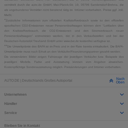
vermittelt durch die auto.de GmbH, Max-Planck-Str. 19, 06796 Sandersdorf-Brehna, die
als ungebundener Vermittler nicht beratend tätig ist. Irrtümer vorbehalten. Preise ggf. inkl.
MwSt.
*
Zusätzliche Informationen zum offiziellen Kraftstoffverbrauch sowie zu den offiziellen
spezifischen CO2-Emissionen neuer Personenkraftwagen können dem "Leitfaden über
den Kraftstoffverbrauch, die CO2-Emissionen und den Stromverbrauch neuer
Personenkraftwagen" entnommen werden, der in den Verkaufsstellen und bei der
Deutschen Automobil Treuhand GmbH unter www.dat.de kostenfrei verfügbar ist.
**
Die Umweltprämie des BAFA ist im Preis und in der Rate bereits einkalkuliert. Die BAFA-
Umweltprämie muss nach Erhalt an den Verkäufer/Finanzierungspartner gezahlt werden.
Die verwendeten Bilder zeigen Fahrzeuge der jeweiligen Verkäufer bzw. Beispiele des
jeweiligen Modells. Farbe und Ausstattung können vom Angebot abweichen.
Kostenpflichtige Sonderausstattung möglich. Preisänderungen und Irrtümer vorbehalten.
Nach
AUTO.DE | Deutschlands Großes Autoportal
Oben
Unternehmen
Händler
Service
Bleiben Sie in Kontakt