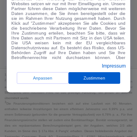
Websites setzen wir nur mit Ihrer Einwilligung ein. Unsere
134
€
Partner führen diese Daten möglicherweise mit weiteren
Daten zusammen, die Sie ihnen bereitgestellt oder die
Guter Preis
4
sie im Rahmen Ihrer Nutzung gesammelt haben. Durch
/mtl.
Klick auf "Zustimmen" akzeptieren Sie alle Cookies und
die beschriebene Verarbeitung Ihrer Daten. Bevor Sie
·
·
Finanzierungs-Details
0 € Anzahlung
60 Monate
Ihre Zustimmung erteilen, beachten Sie bitte, dass wir
Ihre Daten auch mit Partnern mit Sitz in den USA teilen.
Die USA weisen kein mit der EU vergleichbares
Angebot anfragen
Rate anpassen
Datenschutzniveau auf. Es besteht das Risiko, dass US-
Behörden Zugriff auf Ihre Daten haben und Sie Ihre
Kraftstoffverbrauch komb. 5,4 l/100 km · CO₂-Emissionen komb. 123 g/km
Betroffenenrechte nicht durchsetzen können. Über
· CO₂-Klasse D · WLTP*
"Anpassen" können Sie Ihre Einwilligungen individuell
Impressum
anpassen. Dies ist auch später jederzeit im Bereich
Cookie-Richtlinie
möglich. Weitere Informationen finden
1
MwSt. ausweisbar
Sie in unserer
Datenschutzerklärung
.
Anpassen
Zustimmen
2
Bei dem Streichpreis handelt es sich für Neufahrzeuge und junge Gebrauchte um den
an auto.de übermittelten Listenpreis. Für alle anderen Fahrzeuge entspricht der
Streichpreis dem höchsten Preis für das jeweilige Fahrzeug, der jemals an auto.de
übermittelt wurde.
3
Die Finanzierungskonditionen beziehen sich auf eine Laufzeit von 60 Monaten,
enthalten teilweise Anzahlungen bei einem effektiven Jahreszins von 6,99% p.a. und
einem Sollzinssatz (gebunden für die gesamte Vertragslaufzeit) von 6,78% p. a.. Für Ihre
Finanzierungswünsche stellen wir zudem eine Bonitätsanfrage. Bonität vorausgesetzt, ist
dies ein repräsentatives Berechnungsbeispiel gem. der Angaben, welches 2/3 aller
Kunden, im Sinne des § 17a Abs. 4 PangV, erhalten. Dieses freibleibende Angebot der
Santander Consumer Bank AG, Santander-Platz 1, 41061 Mönchengladbach wird