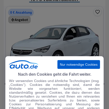
0 € Anzahlung
Angebot
Nur notwendige Cookies
1
|
19
Nach den Cookies geht die Fahrt weiter.
Wir verwenden Cookies und ähnliche Technologien (insg.
Opel
Corsa
„Cookies“). Cookies die notwendig sind, damit die
Website wie vorgesehen funktioniert, werden
Elegance 1.2T*Autom LED R-Kam Tempo Blueto...
standardmäßig gesetzt. Cookies, die dazu dienen das
Nutzerverhalten zu verstehen und Ihnen ein relevantes
33.297 km
·
07/2023
·
·
Benzin
·
Automatik
bzw. personalisiertes Surferlebnis zu bieten, sowie
Cookies zur Personalisierung und Messung der
Finanzierung
Kaufen
Effektivität von Werbung auf unserer und anderen