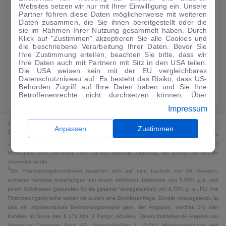
Websites setzen wir nur mit Ihrer Einwilligung ein. Unsere
188
€
Partner führen diese Daten möglicherweise mit weiteren
Daten zusammen, die Sie ihnen bereitgestellt oder die
Guter Preis
4
sie im Rahmen Ihrer Nutzung gesammelt haben. Durch
/mtl.
Klick auf "Zustimmen" akzeptieren Sie alle Cookies und
die beschriebene Verarbeitung Ihrer Daten. Bevor Sie
·
·
Finanzierungs-Details
0 € Anzahlung
60 Monate
Ihre Zustimmung erteilen, beachten Sie bitte, dass wir
Ihre Daten auch mit Partnern mit Sitz in den USA teilen.
Die USA weisen kein mit der EU vergleichbares
Angebot anfragen
Rate anpassen
Datenschutzniveau auf. Es besteht das Risiko, dass US-
Behörden Zugriff auf Ihre Daten haben und Sie Ihre
Kraftstoffverbrauch komb. 18 l/100 km · CO₂-Emissionen komb. 0 g/km ·
Betroffenenrechte nicht durchsetzen können. Über
CO₂-Klasse G · WLTP*
"Anpassen" können Sie Ihre Einwilligungen individuell
Impressum
anpassen. Dies ist auch später jederzeit im Bereich
Cookie-Richtlinie
möglich. Weitere Informationen finden
1
MwSt. ausweisbar
Sie in unserer
Datenschutzerklärung
.
Anpassen
Zustimmen
2
Bei dem Streichpreis handelt es sich für Neufahrzeuge und junge Gebrauchte um den
an auto.de übermittelten Listenpreis. Für alle anderen Fahrzeuge entspricht der
Streichpreis dem höchsten Preis für das jeweilige Fahrzeug, der jemals an auto.de
übermittelt wurde.
3
Die Finanzierungskonditionen beziehen sich auf eine Laufzeit von 60 Monaten,
enthalten teilweise Anzahlungen bei einem effektiven Jahreszins von 6,99% p.a. und
einem Sollzinssatz (gebunden für die gesamte Vertragslaufzeit) von 6,78% p. a.. Für Ihre
Finanzierungswünsche stellen wir zudem eine Bonitätsanfrage. Bonität vorausgesetzt, ist
dies ein repräsentatives Berechnungsbeispiel gem. der Angaben, welches 2/3 aller
Kunden, im Sinne des § 17a Abs. 4 PangV, erhalten. Dieses freibleibende Angebot der
Santander Consumer Bank AG, Santander-Platz 1, 41061 Mönchengladbach wird