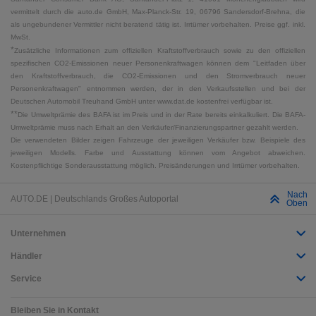
vermittelt durch die auto.de GmbH, Max-Planck-Str. 19, 06796 Sandersdorf-Brehna, die
als ungebundener Vermittler nicht beratend tätig ist. Irrtümer vorbehalten. Preise ggf. inkl.
MwSt.
*
Zusätzliche Informationen zum offiziellen Kraftstoffverbrauch sowie zu den offiziellen
spezifischen CO2-Emissionen neuer Personenkraftwagen können dem "Leitfaden über
den Kraftstoffverbrauch, die CO2-Emissionen und den Stromverbrauch neuer
Personenkraftwagen" entnommen werden, der in den Verkaufsstellen und bei der
Deutschen Automobil Treuhand GmbH unter www.dat.de kostenfrei verfügbar ist.
**
Die Umweltprämie des BAFA ist im Preis und in der Rate bereits einkalkuliert. Die BAFA-
Umweltprämie muss nach Erhalt an den Verkäufer/Finanzierungspartner gezahlt werden.
Die verwendeten Bilder zeigen Fahrzeuge der jeweiligen Verkäufer bzw. Beispiele des
jeweiligen Modells. Farbe und Ausstattung können vom Angebot abweichen.
Kostenpflichtige Sonderausstattung möglich. Preisänderungen und Irrtümer vorbehalten.
Nach
AUTO.DE | Deutschlands Großes Autoportal
Oben
Unternehmen
Händler
Service
Bleiben Sie in Kontakt