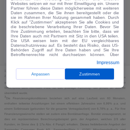
Websites setzen wir nur mit Ihrer Einwilligung ein. Unsere
122
€
Partner führen diese Daten möglicherweise mit weiteren
Daten zusammen, die Sie ihnen bereitgestellt oder die
Guter Preis
4
sie im Rahmen Ihrer Nutzung gesammelt haben. Durch
/mtl.
Klick auf "Zustimmen" akzeptieren Sie alle Cookies und
die beschriebene Verarbeitung Ihrer Daten. Bevor Sie
·
·
Finanzierungs-Details
0 € Anzahlung
60 Monate
Ihre Zustimmung erteilen, beachten Sie bitte, dass wir
Ihre Daten auch mit Partnern mit Sitz in den USA teilen.
Die USA weisen kein mit der EU vergleichbares
Angebot anfragen
Rate anpassen
Datenschutzniveau auf. Es besteht das Risiko, dass US-
Behörden Zugriff auf Ihre Daten haben und Sie Ihre
Kraftstoffverbrauch komb. 6,3 l/100 km · CO₂-Emissionen komb. 145 g/km
Betroffenenrechte nicht durchsetzen können. Über
· CO₂-Klasse E · WLTP*
"Anpassen" können Sie Ihre Einwilligungen individuell
Impressum
anpassen. Dies ist auch später jederzeit im Bereich
Cookie-Richtlinie
möglich. Weitere Informationen finden
1
MwSt. ausweisbar
Sie in unserer
Datenschutzerklärung
.
Anpassen
Zustimmen
2
Bei dem Streichpreis handelt es sich für Neufahrzeuge und junge Gebrauchte um den
an auto.de übermittelten Listenpreis. Für alle anderen Fahrzeuge entspricht der
Streichpreis dem höchsten Preis für das jeweilige Fahrzeug, der jemals an auto.de
übermittelt wurde.
3
Die Finanzierungskonditionen beziehen sich auf eine Laufzeit von 60 Monaten,
enthalten teilweise Anzahlungen bei einem effektiven Jahreszins von 6,99% p.a. und
einem Sollzinssatz (gebunden für die gesamte Vertragslaufzeit) von 6,78% p. a.. Für Ihre
Finanzierungswünsche stellen wir zudem eine Bonitätsanfrage. Bonität vorausgesetzt, ist
dies ein repräsentatives Berechnungsbeispiel gem. der Angaben, welches 2/3 aller
Kunden, im Sinne des § 17a Abs. 4 PangV, erhalten. Dieses freibleibende Angebot der
Santander Consumer Bank AG, Santander-Platz 1, 41061 Mönchengladbach wird