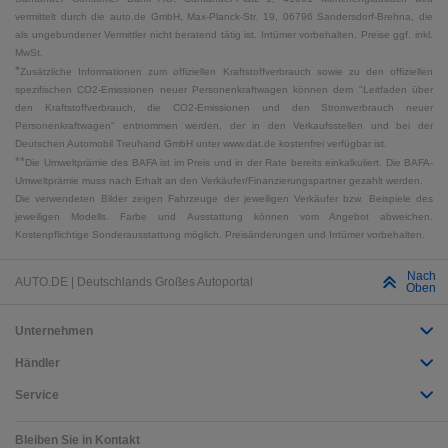
vermittelt durch die auto.de GmbH, Max-Planck-Str. 19, 06796 Sandersdorf-Brehna, die
als ungebundener Vermittler nicht beratend tätig ist. Irrtümer vorbehalten. Preise ggf. inkl.
MwSt.
*
Zusätzliche Informationen zum offiziellen Kraftstoffverbrauch sowie zu den offiziellen
spezifischen CO2-Emissionen neuer Personenkraftwagen können dem "Leitfaden über
den Kraftstoffverbrauch, die CO2-Emissionen und den Stromverbrauch neuer
Personenkraftwagen" entnommen werden, der in den Verkaufsstellen und bei der
Deutschen Automobil Treuhand GmbH unter www.dat.de kostenfrei verfügbar ist.
**
Die Umweltprämie des BAFA ist im Preis und in der Rate bereits einkalkuliert. Die BAFA-
Umweltprämie muss nach Erhalt an den Verkäufer/Finanzierungspartner gezahlt werden.
Die verwendeten Bilder zeigen Fahrzeuge der jeweiligen Verkäufer bzw. Beispiele des
jeweiligen Modells. Farbe und Ausstattung können vom Angebot abweichen.
Kostenpflichtige Sonderausstattung möglich. Preisänderungen und Irrtümer vorbehalten.
Nach
AUTO.DE | Deutschlands Großes Autoportal
Oben
Unternehmen
Händler
Service
Bleiben Sie in Kontakt