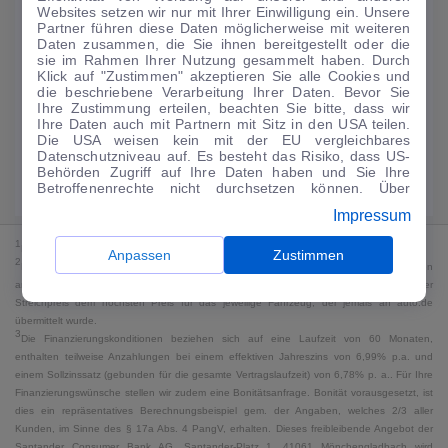
Websites setzen wir nur mit Ihrer Einwilligung ein. Unsere
159
€
Partner führen diese Daten möglicherweise mit weiteren
Daten zusammen, die Sie ihnen bereitgestellt oder die
Guter Preis
4
sie im Rahmen Ihrer Nutzung gesammelt haben. Durch
/mtl.
Klick auf "Zustimmen" akzeptieren Sie alle Cookies und
die beschriebene Verarbeitung Ihrer Daten. Bevor Sie
·
·
Finanzierungs-Details
0 € Anzahlung
60 Monate
Ihre Zustimmung erteilen, beachten Sie bitte, dass wir
Ihre Daten auch mit Partnern mit Sitz in den USA teilen.
Die USA weisen kein mit der EU vergleichbares
Angebot anfragen
Rate anpassen
Datenschutzniveau auf. Es besteht das Risiko, dass US-
Behörden Zugriff auf Ihre Daten haben und Sie Ihre
Kraftstoffverbrauch komb. 7,2 l/100 km · CO₂-Emissionen komb. 165 g/km
Betroffenenrechte nicht durchsetzen können. Über
· CO₂-Klasse F · WLTP*
"Anpassen" können Sie Ihre Einwilligungen individuell
Impressum
anpassen. Dies ist auch später jederzeit im Bereich
Cookie-Richtlinie
möglich. Weitere Informationen finden
1
MwSt. ausweisbar
Sie in unserer
Datenschutzerklärung
.
Anpassen
Zustimmen
2
Bei dem Streichpreis handelt es sich für Neufahrzeuge und junge Gebrauchte um den
an auto.de übermittelten Listenpreis. Für alle anderen Fahrzeuge entspricht der
Streichpreis dem höchsten Preis für das jeweilige Fahrzeug, der jemals an auto.de
übermittelt wurde.
3
Die Finanzierungskonditionen beziehen sich auf eine Laufzeit von 60 Monaten,
enthalten teilweise Anzahlungen bei einem effektiven Jahreszins von 6,99% p.a. und
einem Sollzinssatz (gebunden für die gesamte Vertragslaufzeit) von 6,78% p. a.. Für Ihre
Finanzierungswünsche stellen wir zudem eine Bonitätsanfrage. Bonität vorausgesetzt, ist
dies ein repräsentatives Berechnungsbeispiel gem. der Angaben, welches 2/3 aller
Kunden, im Sinne des § 17a Abs. 4 PangV, erhalten. Dieses freibleibende Angebot der
Santander Consumer Bank AG, Santander-Platz 1, 41061 Mönchengladbach wird