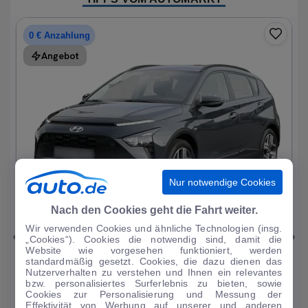
0 € Anzahlung
Angebot
Nur notwendige Cookies
1
|
15
Nach den Cookies geht die Fahrt weiter.
Wir verwenden Cookies und ähnliche Technologien (insg.
Hyundai
Bayon
„Cookies“). Cookies die notwendig sind, damit die
Website wie vorgesehen funktioniert, werden
1.0 T-GDI Trend Mild-Hybrid DAB/Sitzhzg.
standardmäßig gesetzt. Cookies, die dazu dienen das
Nutzerverhalten zu verstehen und Ihnen ein relevantes
19.196 km
·
08/2023
·
·
Benzin
·
Automatik
bzw. personalisiertes Surferlebnis zu bieten, sowie
Cookies zur Personalisierung und Messung der
Finanzierung
Kaufen
Effektivität von Werbung auf unserer und anderen