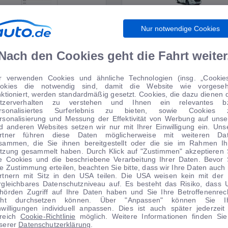
Nur notwendige Cookies
WIRTSCHAFT
WOHNMOBILE
Nach den Cookies geht die Fahrt weiter
r verwenden Cookies und ähnliche Technologien (insg. „Cookies
okies die notwendig sind, damit die Website wie vorgese
TIPPS VOM AUTOMARKT
nktioniert, werden standardmäßig gesetzt. Cookies, die dazu dienen 
tzerverhalten zu verstehen und Ihnen ein relevantes b
rsonalisiertes Surferlebnis zu bieten, sowie Cookies 
rsonalisierung und Messung der Effektivität von Werbung auf unse
d anderen Websites setzen wir nur mit Ihrer Einwilligung ein. Uns
rtner führen diese Daten möglicherweise mit weiteren Da
sammen, die Sie ihnen bereitgestellt oder die sie im Rahmen Ih
3.342 €
−
8
%
0 € Anzahlung
tzung gesammelt haben. Durch Klick auf "Zustimmen" akzeptieren 
le Cookies und die beschriebene Verarbeitung Ihrer Daten. Bevor 
Angebot
re Zustimmung erteilen, beachten Sie bitte, dass wir Ihre Daten auch 
rtnern mit Sitz in den USA teilen. Die USA weisen kein mit der
rgleichbares Datenschutzniveau auf. Es besteht das Risiko, dass 
hörden Zugriff auf Ihre Daten haben und Sie Ihre Betroffenenrec
cht durchsetzen können. Über "Anpassen" können Sie I
nwilligungen individuell anpassen. Dies ist auch später jederzeit
1
|
30
1
|
20
reich
Cookie-Richtlinie
möglich. Weitere Informationen finden Sie
serer
Datenschutzerklärung
.