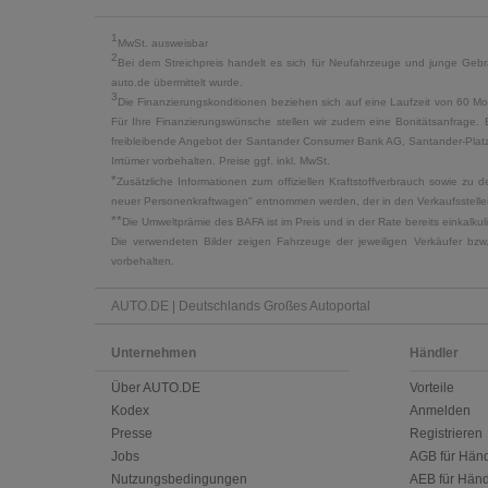
1
MwSt. ausweisbar
2
Bei dem Streichpreis handelt es sich für Neufahrzeuge und junge Gebra
auto.de übermittelt wurde.
3
Die Finanzierungskonditionen beziehen sich auf eine Laufzeit von 60 Mo
Für Ihre Finanzierungswünsche stellen wir zudem eine Bonitätsanfrage. 
freibleibende Angebot der Santander Consumer Bank AG, Santander-Platz 1
Irrtümer vorbehalten. Preise ggf. inkl. MwSt.
*
Zusätzliche Informationen zum offiziellen Kraftstoffverbrauch sowie z
neuer Personenkraftwagen" entnommen werden, der in den Verkaufsstellen
**
Die Umweltprämie des BAFA ist im Preis und in der Rate bereits einkalk
Die verwendeten Bilder zeigen Fahrzeuge der jeweiligen Verkäufer bzw
vorbehalten.
AUTO.DE | Deutschlands Großes Autoportal
Unternehmen
Händler
Über AUTO.DE
Vorteile
Kodex
Anmelden
Presse
Registrieren
Jobs
AGB für Händ
Nutzungsbedingungen
AEB für Händ