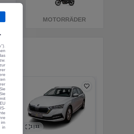
MOTORRÄDER
.
“).
hen
das
zw.
zur
rer
ere
ten
rer
0 € Anzahlung
Sie
Sie
Angebot
mit
 EU
US-
hte
hre
 im
1
|
11
1
|
15
 in