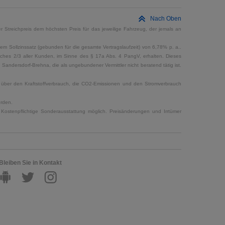
Nach Oben
 Streichpreis dem höchsten Preis für das jeweilige Fahrzeug, der jemals an
em Sollzinssatz (gebunden für die gesamte Vertragslaufzeit) von 6,78% p. a..
elches 2/3 aller Kunden, im Sinne des § 17a Abs. 4 PangV, erhalten. Dieses
ndersdorf-Brehna, die als ungebundener Vermittler nicht beratend tätig ist.
en über den Kraftstoffverbrauch, die CO2-Emissionen und den Stromverbrauch
erden.
Kostenpflichtige Sonderausstattung möglich. Preisänderungen und Irrtümer
Bleiben Sie in Kontakt