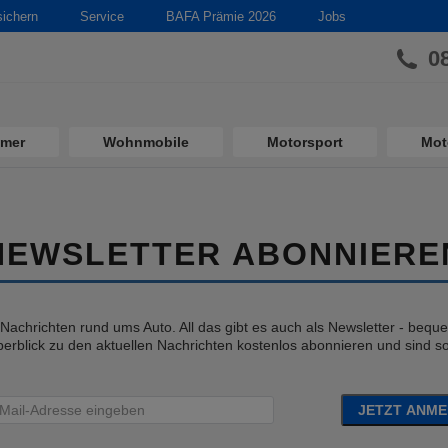
sichern
Service
BAFA Prämie 2026
Jobs
0
imer
Wohnmobile
Motorsport
Mot
NEWSLETTER ABONNIERE
e Nachrichten rund ums Auto. All das gibt es auch als Newsletter - bequem
erblick zu den aktuellen Nachrichten kostenlos abonnieren und sind so 
JETZT ANM