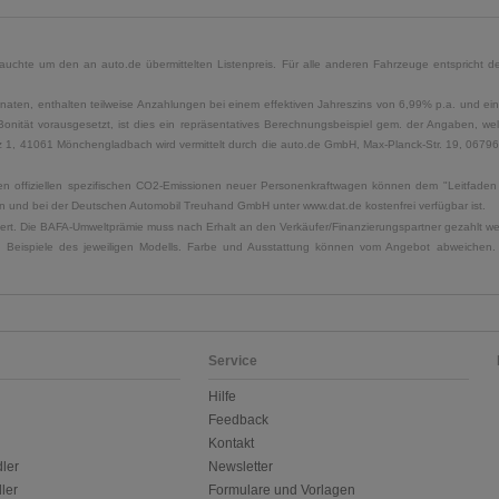
uchte um den an auto.de übermittelten Listenpreis. Für alle anderen Fahrzeuge entspricht der
naten, enthalten teilweise Anzahlungen bei einem effektiven Jahreszins von 6,99% p.a. und ein
Bonität vorausgesetzt, ist dies ein repräsentatives Berechnungsbeispiel gem. der Angaben, w
, 41061 Mönchengladbach wird vermittelt durch die auto.de GmbH, Max-Planck-Str. 19, 06796 Sa
u den offiziellen spezifischen CO2-Emissionen neuer Personenkraftwagen können dem "Leitfad
 und bei der Deutschen Automobil Treuhand GmbH unter www.dat.de kostenfrei verfügbar ist.
uliert. Die BAFA-Umweltprämie muss nach Erhalt an den Verkäufer/Finanzierungspartner gezahlt w
. Beispiele des jeweiligen Modells. Farbe und Ausstattung können vom Angebot abweichen. 
Service
Hilfe
Feedback
Kontakt
ler
Newsletter
ler
Formulare und Vorlagen