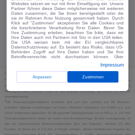
Websites setzen wir nur mit Ihrer Einwilligung ein. Unsere
224
€
Partner führen diese Daten möglicherweise mit weiteren
Daten zusammen, die Sie ihnen bereitgestellt oder die
Guter Preis
4
sie im Rahmen Ihrer Nutzung gesammelt haben. Durch
/mtl.
Klick auf "Zustimmen" akzeptieren Sie alle Cookies und
die beschriebene Verarbeitung Ihrer Daten. Bevor Sie
·
·
Finanzierungs-Details
0 € Anzahlung
60 Monate
Ihre Zustimmung erteilen, beachten Sie bitte, dass wir
Ihre Daten auch mit Partnern mit Sitz in den USA teilen.
Die USA weisen kein mit der EU vergleichbares
Angebot anfragen
Rate anpassen
Datenschutzniveau auf. Es besteht das Risiko, dass US-
Behörden Zugriff auf Ihre Daten haben und Sie Ihre
49,9 kWh/100 km
+ 19,9 l/100 km (gew., komb.) · 19,9 l/100 km (entl.) ·
Betroffenenrechte nicht durchsetzen können. Über
CO₂ 499 g/km · Klasse G (gew.) / G (entl.)*
"Anpassen" können Sie Ihre Einwilligungen individuell
Impressum
anpassen. Dies ist auch später jederzeit im Bereich
Cookie-Richtlinie
möglich. Weitere Informationen finden
1
MwSt. ausweisbar
Sie in unserer
Datenschutzerklärung
.
Anpassen
Zustimmen
2
Bei dem Streichpreis handelt es sich für Neufahrzeuge und junge Gebrauchte um den
an auto.de übermittelten Listenpreis. Für alle anderen Fahrzeuge entspricht der
Streichpreis dem höchsten Preis für das jeweilige Fahrzeug, der jemals an auto.de
übermittelt wurde.
3
Die Finanzierungskonditionen beziehen sich auf eine Laufzeit von 60 Monaten,
enthalten teilweise Anzahlungen bei einem effektiven Jahreszins von 6,99% p.a. und
einem Sollzinssatz (gebunden für die gesamte Vertragslaufzeit) von 6,78% p. a.. Für Ihre
Finanzierungswünsche stellen wir zudem eine Bonitätsanfrage. Bonität vorausgesetzt, ist
dies ein repräsentatives Berechnungsbeispiel gem. der Angaben, welches 2/3 aller
Kunden, im Sinne des § 17a Abs. 4 PangV, erhalten. Dieses freibleibende Angebot der
Santander Consumer Bank AG, Santander-Platz 1, 41061 Mönchengladbach wird