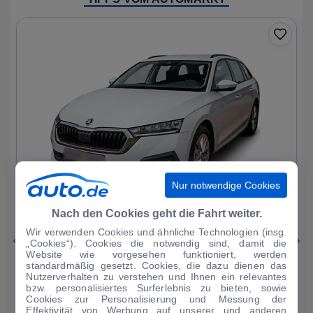
Nur notwendige Cookies
1
|
11
Nach den Cookies geht die Fahrt weiter.
Wir verwenden Cookies und ähnliche Technologien (insg.
Skoda
Octavia
„Cookies“). Cookies die notwendig sind, damit die
Website wie vorgesehen funktioniert, werden
Ambition PHEV
standardmäßig gesetzt. Cookies, die dazu dienen das
Nutzerverhalten zu verstehen und Ihnen ein relevantes
51.093 km
·
03/2023
·
·
Hybrid
·
Automatik
bzw. personalisiertes Surferlebnis zu bieten, sowie
Cookies zur Personalisierung und Messung der
Finanzierung
Kaufen
Effektivität von Werbung auf unserer und anderen