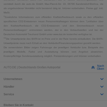
vermittelt durch die auto.de GmbH, Max-Planck-Str. 19, 06796 Sandersdorf-Brehna, die
als ungebundener Vermittler nicht beratend tätig ist. Irrtümer vorbehalten. Preise ggf. inkl.
MwSt.
*
Zusätzliche Informationen zum offiziellen Kraftstoffverbrauch sowie zu den offiziellen
spezifischen CO2-Emissionen neuer Personenkraftwagen können dem "Leitfaden über
den Kraftstoffverbrauch, die CO2-Emissionen und den Stromverbrauch neuer
Personenkraftwagen" entnommen werden, der in den Verkaufsstellen und bei der
Deutschen Automobil Treuhand GmbH unter www.dat.de kostenfrei verfügbar ist.
**
Die Umweltprämie des BAFA ist im Preis und in der Rate bereits einkalkuliert. Die BAFA-
Umweltprämie muss nach Erhalt an den Verkäufer/Finanzierungspartner gezahlt werden.
Die verwendeten Bilder zeigen Fahrzeuge der jeweiligen Verkäufer bzw. Beispiele des
jeweiligen Modells. Farbe und Ausstattung können vom Angebot abweichen.
Kostenpflichtige Sonderausstattung möglich. Preisänderungen und Irrtümer vorbehalten.
Nach
AUTO.DE | Deutschlands Großes Autoportal
Oben
Unternehmen
Händler
Service
Bleiben Sie in Kontakt