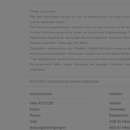
1
MwSt. ausweisbar
2
Bei dem Streichpreis handelt es sich für Neufahrzeuge und junge Gebra
auto.de übermittelt wurde.
3
Die Finanzierungskonditionen beziehen sich auf eine Laufzeit von 60 Mo
Für Ihre Finanzierungswünsche stellen wir zudem eine Bonitätsanfrage. 
freibleibende Angebot der Santander Consumer Bank AG, Santander-Platz 1
Irrtümer vorbehalten. Preise ggf. inkl. MwSt.
*
Zusätzliche Informationen zum offiziellen Kraftstoffverbrauch sowie z
neuer Personenkraftwagen" entnommen werden, der in den Verkaufsstellen
**
Die Umweltprämie des BAFA ist im Preis und in der Rate bereits einkalk
Die verwendeten Bilder zeigen Fahrzeuge der jeweiligen Verkäufer bzw
vorbehalten.
AUTO.DE | Deutschlands Großes Autoportal
Unternehmen
Händler
Über AUTO.DE
Vorteile
Kodex
Anmelden
Presse
Registrieren
Jobs
AGB für Händ
Nutzungsbedingungen
AEB für Händ