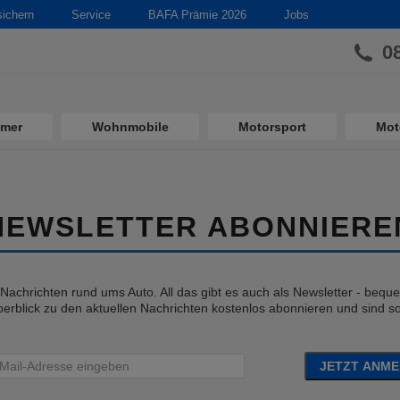
sichern
Service
BAFA Prämie 2026
Jobs
0
imer
Wohnmobile
Motorsport
Mot
NEWSLETTER ABONNIERE
e Nachrichten rund ums Auto. All das gibt es auch als Newsletter - bequem
erblick zu den aktuellen Nachrichten kostenlos abonnieren und sind so 
JETZT ANM