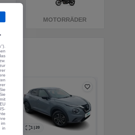
MOTORRÄDER
.
“).
hen
das
zw.
zur
rer
ere
ten
rer
−3.342 €
Sie
Sie
Angebot
mit
 EU
US-
hte
hre
 im
1
|
20
1
|
30
 in