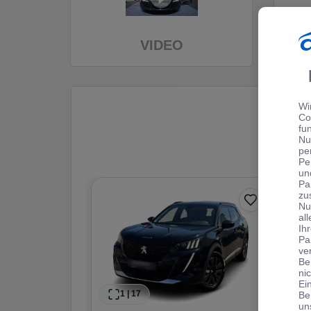
VIDEO
Wi
Co
fu
Nu
pe
Pe
un
Pa
zu
Nu
al
Ih
Pa
ve
Be
ni
Ei
1
|
17
Be
un