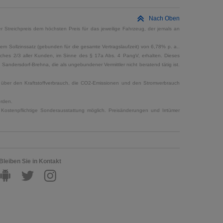
Nach Oben
 Streichpreis dem höchsten Preis für das jeweilige Fahrzeug, der jemals an
em Sollzinssatz (gebunden für die gesamte Vertragslaufzeit) von 6,78% p. a..
elches 2/3 aller Kunden, im Sinne des § 17a Abs. 4 PangV, erhalten. Dieses
ndersdorf-Brehna, die als ungebundener Vermittler nicht beratend tätig ist.
en über den Kraftstoffverbrauch, die CO2-Emissionen und den Stromverbrauch
erden.
Kostenpflichtige Sonderausstattung möglich. Preisänderungen und Irrtümer
Bleiben Sie in Kontakt