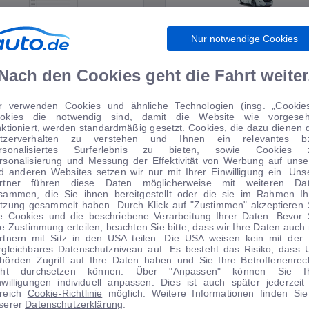
Nur notwendige Cookies
WIRTSCHAFT
WOHNMOBILE
Nach den Cookies geht die Fahrt weiter
r verwenden Cookies und ähnliche Technologien (insg. „Cookies
okies die notwendig sind, damit die Website wie vorgese
TIPPS VOM AUTOMARKT
nktioniert, werden standardmäßig gesetzt. Cookies, die dazu dienen 
tzerverhalten zu verstehen und Ihnen ein relevantes b
rsonalisiertes Surferlebnis zu bieten, sowie Cookies 
rsonalisierung und Messung der Effektivität von Werbung auf unse
d anderen Websites setzen wir nur mit Ihrer Einwilligung ein. Uns
rtner führen diese Daten möglicherweise mit weiteren Da
sammen, die Sie ihnen bereitgestellt oder die sie im Rahmen Ih
tzung gesammelt haben. Durch Klick auf "Zustimmen" akzeptieren 
le Cookies und die beschriebene Verarbeitung Ihrer Daten. Bevor 
re Zustimmung erteilen, beachten Sie bitte, dass wir Ihre Daten auch 
rtnern mit Sitz in den USA teilen. Die USA weisen kein mit der
rgleichbares Datenschutzniveau auf. Es besteht das Risiko, dass 
hörden Zugriff auf Ihre Daten haben und Sie Ihre Betroffenenrec
cht durchsetzen können. Über "Anpassen" können Sie I
nwilligungen individuell anpassen. Dies ist auch später jederzeit
1
|
13
1
|
25
reich
Cookie-Richtlinie
möglich. Weitere Informationen finden Sie
serer
Datenschutzerklärung
.