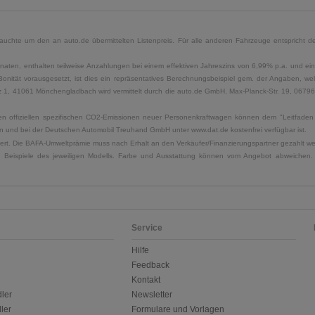
uchte um den an auto.de übermittelten Listenpreis. Für alle anderen Fahrzeuge entspricht der
naten, enthalten teilweise Anzahlungen bei einem effektiven Jahreszins von 6,99% p.a. und ein
Bonität vorausgesetzt, ist dies ein repräsentatives Berechnungsbeispiel gem. der Angaben, w
, 41061 Mönchengladbach wird vermittelt durch die auto.de GmbH, Max-Planck-Str. 19, 06796 Sa
u den offiziellen spezifischen CO2-Emissionen neuer Personenkraftwagen können dem "Leitfad
 und bei der Deutschen Automobil Treuhand GmbH unter www.dat.de kostenfrei verfügbar ist.
uliert. Die BAFA-Umweltprämie muss nach Erhalt an den Verkäufer/Finanzierungspartner gezahlt w
. Beispiele des jeweiligen Modells. Farbe und Ausstattung können vom Angebot abweichen. 
Service
Hilfe
Feedback
Kontakt
ler
Newsletter
ler
Formulare und Vorlagen