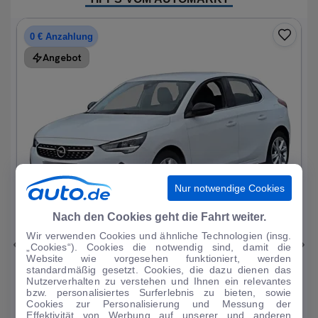
0 € Anzahlung
Angebot
Nur notwendige Cookies
1
|
19
Nach den Cookies geht die Fahrt weiter.
Wir verwenden Cookies und ähnliche Technologien (insg.
Opel
Corsa
„Cookies“). Cookies die notwendig sind, damit die
Website wie vorgesehen funktioniert, werden
Elegance 1.2T*Autom LED R-Kam Tempo Blueto...
standardmäßig gesetzt. Cookies, die dazu dienen das
Nutzerverhalten zu verstehen und Ihnen ein relevantes
33.297 km
·
07/2023
·
·
Benzin
·
Automatik
bzw. personalisiertes Surferlebnis zu bieten, sowie
Cookies zur Personalisierung und Messung der
Finanzierung
Kaufen
Effektivität von Werbung auf unserer und anderen