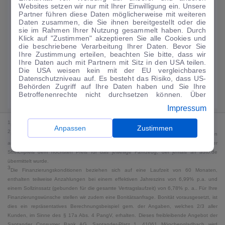
Websites setzen wir nur mit Ihrer Einwilligung ein. Unsere
134
€
Partner führen diese Daten möglicherweise mit weiteren
Daten zusammen, die Sie ihnen bereitgestellt oder die
Guter Preis
4
sie im Rahmen Ihrer Nutzung gesammelt haben. Durch
/mtl.
Klick auf "Zustimmen" akzeptieren Sie alle Cookies und
die beschriebene Verarbeitung Ihrer Daten. Bevor Sie
·
·
Finanzierungs-Details
0 € Anzahlung
60 Monate
Ihre Zustimmung erteilen, beachten Sie bitte, dass wir
Ihre Daten auch mit Partnern mit Sitz in den USA teilen.
Die USA weisen kein mit der EU vergleichbares
Angebot anfragen
Rate anpassen
Datenschutzniveau auf. Es besteht das Risiko, dass US-
Behörden Zugriff auf Ihre Daten haben und Sie Ihre
Kraftstoffverbrauch komb. 5,4 l/100 km · CO₂-Emissionen komb. 123 g/km
Betroffenenrechte nicht durchsetzen können. Über
· CO₂-Klasse D · WLTP*
"Anpassen" können Sie Ihre Einwilligungen individuell
Impressum
anpassen. Dies ist auch später jederzeit im Bereich
Cookie-Richtlinie
möglich. Weitere Informationen finden
1
MwSt. ausweisbar
Sie in unserer
Datenschutzerklärung
.
Anpassen
Zustimmen
2
Bei dem Streichpreis handelt es sich für Neufahrzeuge und junge Gebrauchte um den
an auto.de übermittelten Listenpreis. Für alle anderen Fahrzeuge entspricht der
Streichpreis dem höchsten Preis für das jeweilige Fahrzeug, der jemals an auto.de
übermittelt wurde.
3
Die Finanzierungskonditionen beziehen sich auf eine Laufzeit von 60 Monaten,
enthalten teilweise Anzahlungen bei einem effektiven Jahreszins von 6,99% p.a. und
einem Sollzinssatz (gebunden für die gesamte Vertragslaufzeit) von 6,78% p. a.. Für Ihre
Finanzierungswünsche stellen wir zudem eine Bonitätsanfrage. Bonität vorausgesetzt, ist
dies ein repräsentatives Berechnungsbeispiel gem. der Angaben, welches 2/3 aller
Kunden, im Sinne des § 17a Abs. 4 PangV, erhalten. Dieses freibleibende Angebot der
Santander Consumer Bank AG, Santander-Platz 1, 41061 Mönchengladbach wird