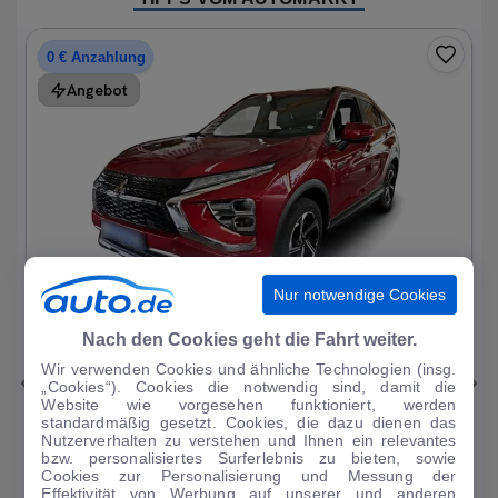
0 € Anzahlung
Angebot
Nur notwendige Cookies
1
|
11
Nach den Cookies geht die Fahrt weiter.
Wir verwenden Cookies und ähnliche Technologien (insg.
Mitsubishi
Eclipse Cross
„Cookies“). Cookies die notwendig sind, damit die
Website wie vorgesehen funktioniert, werden
Plug-In Hybrid Plus 2.4 AHK. SDA mit Navi
standardmäßig gesetzt. Cookies, die dazu dienen das
Nutzerverhalten zu verstehen und Ihnen ein relevantes
24.101 km
·
08/2022
·
·
Hybrid
·
Automatik
bzw. personalisiertes Surferlebnis zu bieten, sowie
Cookies zur Personalisierung und Messung der
Finanzierung
Kaufen
Effektivität von Werbung auf unserer und anderen