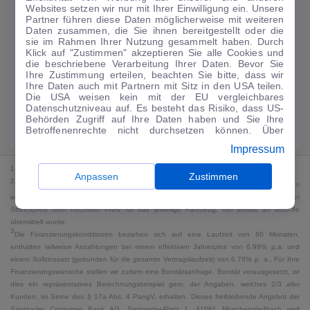
Websites setzen wir nur mit Ihrer Einwilligung ein. Unsere
202
€
Partner führen diese Daten möglicherweise mit weiteren
Daten zusammen, die Sie ihnen bereitgestellt oder die
Guter Preis
4
sie im Rahmen Ihrer Nutzung gesammelt haben. Durch
/mtl.
Klick auf "Zustimmen" akzeptieren Sie alle Cookies und
die beschriebene Verarbeitung Ihrer Daten. Bevor Sie
·
·
Finanzierungs-Details
0 € Anzahlung
60 Monate
Ihre Zustimmung erteilen, beachten Sie bitte, dass wir
Ihre Daten auch mit Partnern mit Sitz in den USA teilen.
Die USA weisen kein mit der EU vergleichbares
Angebot anfragen
Rate anpassen
Datenschutzniveau auf. Es besteht das Risiko, dass US-
Behörden Zugriff auf Ihre Daten haben und Sie Ihre
21,5 kWh/100 km
+ 2,3 l/100 km (gew., komb.) · 8,4 l/100 km (entl.) · CO₂
Betroffenenrechte nicht durchsetzen können. Über
195 g/km · Klasse G (gew.) / G (entl.)*
"Anpassen" können Sie Ihre Einwilligungen individuell
Impressum
anpassen. Dies ist auch später jederzeit im Bereich
Cookie-Richtlinie
möglich. Weitere Informationen finden
1
MwSt. ausweisbar
Sie in unserer
Datenschutzerklärung
.
Anpassen
Zustimmen
2
Bei dem Streichpreis handelt es sich für Neufahrzeuge und junge Gebrauchte um den
an auto.de übermittelten Listenpreis. Für alle anderen Fahrzeuge entspricht der
Streichpreis dem höchsten Preis für das jeweilige Fahrzeug, der jemals an auto.de
übermittelt wurde.
3
Die Finanzierungskonditionen beziehen sich auf eine Laufzeit von 60 Monaten,
enthalten teilweise Anzahlungen bei einem effektiven Jahreszins von 6,99% p.a. und
einem Sollzinssatz (gebunden für die gesamte Vertragslaufzeit) von 6,78% p. a.. Für Ihre
Finanzierungswünsche stellen wir zudem eine Bonitätsanfrage. Bonität vorausgesetzt, ist
dies ein repräsentatives Berechnungsbeispiel gem. der Angaben, welches 2/3 aller
Kunden, im Sinne des § 17a Abs. 4 PangV, erhalten. Dieses freibleibende Angebot der
Santander Consumer Bank AG, Santander-Platz 1, 41061 Mönchengladbach wird