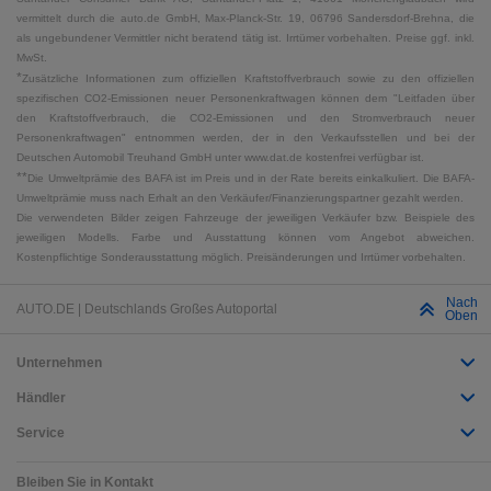
vermittelt durch die auto.de GmbH, Max-Planck-Str. 19, 06796 Sandersdorf-Brehna, die
als ungebundener Vermittler nicht beratend tätig ist. Irrtümer vorbehalten. Preise ggf. inkl.
MwSt.
*
Zusätzliche Informationen zum offiziellen Kraftstoffverbrauch sowie zu den offiziellen
spezifischen CO2-Emissionen neuer Personenkraftwagen können dem "Leitfaden über
den Kraftstoffverbrauch, die CO2-Emissionen und den Stromverbrauch neuer
Personenkraftwagen" entnommen werden, der in den Verkaufsstellen und bei der
Deutschen Automobil Treuhand GmbH unter www.dat.de kostenfrei verfügbar ist.
**
Die Umweltprämie des BAFA ist im Preis und in der Rate bereits einkalkuliert. Die BAFA-
Umweltprämie muss nach Erhalt an den Verkäufer/Finanzierungspartner gezahlt werden.
Die verwendeten Bilder zeigen Fahrzeuge der jeweiligen Verkäufer bzw. Beispiele des
jeweiligen Modells. Farbe und Ausstattung können vom Angebot abweichen.
Kostenpflichtige Sonderausstattung möglich. Preisänderungen und Irrtümer vorbehalten.
Nach
AUTO.DE | Deutschlands Großes Autoportal
Oben
Unternehmen
Händler
Service
Bleiben Sie in Kontakt